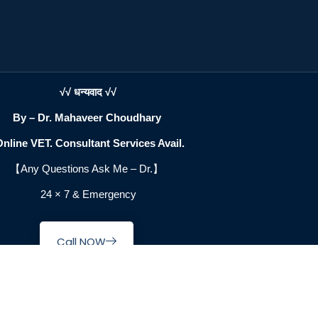
√√ धन्यवाद √√
By – Dr. Mahaveer Choudhary
line VET. Consultant Services Avail.
【Any Questions Ask Me –
Dr.
】
24 × 7 & Emergency
Call NOW
ahaveer Choudhary@2026 copyright