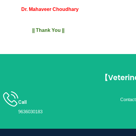
Dr. Mahaveer Choudhary
|| Thank You ||
【Veterin
Contact 
Call
9636030183