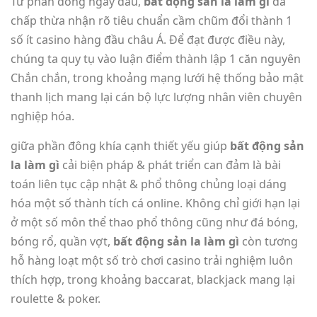
Từ phần đông ngày đầu,
bất động sản la làm gì
đã
chấp thừa nhận rõ tiêu chuẩn cầm chũm đổi thành 1
số ít casino hàng đầu châu Á. Để đạt được điều này,
chúng ta quy tụ vào luận điểm thành lập 1 căn nguyên
Chắn chắn, trong khoảng mạng lưới hệ thống bảo mật
thanh lịch mang lại cán bộ lực lượng nhân viên chuyên
nghiệp hóa.
giữa phần đông khía cạnh thiết yếu giúp
bất động sản
la làm gì
cải biện pháp & phát triển can đảm là bài
toán liên tục cập nhật & phổ thông chủng loại dáng
hóa một số thành tích cá online. Không chỉ giới hạn lại
ở một số môn thể thao phổ thông cũng như đá bóng,
bóng rổ, quần vợt,
bất động sản la làm gì
còn tương
hỗ hàng loạt một số trò chơi casino trải nghiệm luôn
thích hợp, trong khoảng baccarat, blackjack mang lại
roulette & poker.