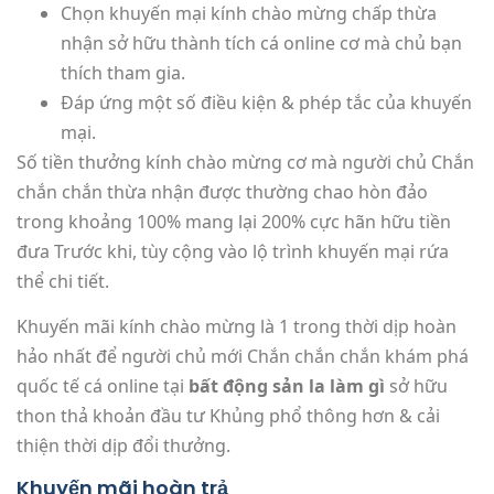
Chọn khuyến mại kính chào mừng chấp thừa
nhận sở hữu thành tích cá online cơ mà chủ bạn
thích tham gia.
Đáp ứng một số điều kiện & phép tắc của khuyến
mại.
Số tiền thưởng kính chào mừng cơ mà người chủ Chắn
chắn chắn thừa nhận được thường chao hòn đảo
trong khoảng 100% mang lại 200% cực hãn hữu tiền
đưa Trước khi, tùy cộng vào lộ trình khuyến mại rứa
thể chi tiết.
Khuyến mãi kính chào mừng là 1 trong thời dịp hoàn
hảo nhất để người chủ mới Chắn chắn chắn khám phá
quốc tế cá online tại
bất động sản la làm gì
sở hữu
thon thả khoản đầu tư Khủng phổ thông hơn & cải
thiện thời dịp đổi thưởng.
Khuyến mãi hoàn trả