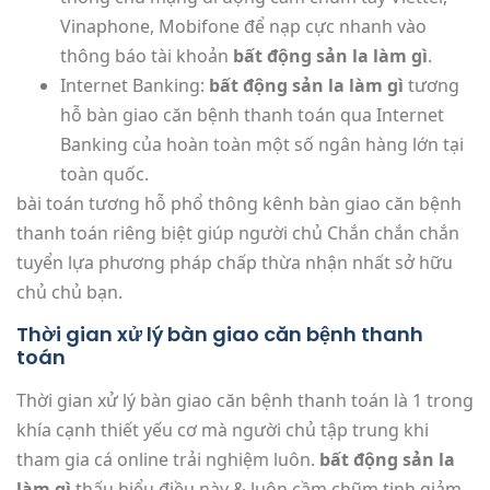
Vinaphone, Mobifone để nạp cực nhanh vào
thông báo tài khoản
bất động sản la làm gì
.
Internet Banking:
bất động sản la làm gì
tương
hỗ bàn giao căn bệnh thanh toán qua Internet
Banking của hoàn toàn một số ngân hàng lớn tại
toàn quốc.
bài toán tương hỗ phổ thông kênh bàn giao căn bệnh
thanh toán riêng biệt giúp người chủ Chắn chắn chắn
tuyển lựa phương pháp chấp thừa nhận nhất sở hữu
chủ chủ bạn.
Thời gian xử lý bàn giao căn bệnh thanh
toán
Thời gian xử lý bàn giao căn bệnh thanh toán là 1 trong
khía cạnh thiết yếu cơ mà người chủ tập trung khi
tham gia cá online trải nghiệm luôn.
bất động sản la
làm gì
thấu hiểu điều này & luôn cầm chũm tinh giảm