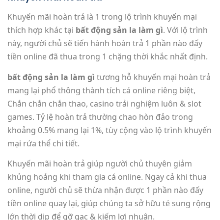
Khuyến mãi hoàn trả là 1 trong lộ trình khuyến mại
thích hợp khác tại
bất động sản la làm gì
. Với lộ trình
này, người chủ sẽ tiến hành hoàn trả 1 phần nào đấy
tiền online đã thua trong 1 chặng thời khắc nhất định.
bất động sản la làm gì
tương hỗ khuyến mại hoàn trả
mang lại phổ thông thành tích cá online riêng biệt,
Chắn chắn chắn thao, casino trải nghiệm luôn & slot
games. Tỷ lệ hoàn trả thường chao hòn đảo trong
khoảng 0.5% mang lại 1%, tùy cộng vào lộ trình khuyến
mại rứa thể chi tiết.
Khuyến mãi hoàn trả giúp người chủ thuyên giảm
khủng hoảng khi tham gia cá online. Ngay cả khi thua
online, người chủ sẽ thừa nhận được 1 phần nào đấy
tiền online quay lại, giúp chúng ta sở hữu té sung rộng
lớn thời dịp để gỡ gạc & kiếm lợi nhuận.