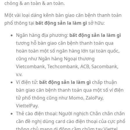
chóng & an toàn & an toàn.
Một vài loại dáng kênh bàn giao căn bệnh thanh toán
phổ thông tại
bất động sản la làm gì
sở hữu:
Ngân hàng địa phương:
bất động sản la làm gì
tương hỗ bàn giao căn bệnh thanh toán qua
hoàn toàn một số ngân hàng lớn tại toàn quốc,
cũng như Ngân hàng Ngoại thương
Vietcombank, Techcombank, ACB, Sacombank,
v.v.
Ví điện tử:
bất động sản la làm gì
chấp thuận
bàn giao căn bệnh thanh toán qua một số ví điện
tử phổ thông cũng như Momo, ZaloPay,
ViettelPay.
Thẻ cào điện thoại: Người nghịch Chắn chắn chắn
cần đề nghị dùng card cào điện thoại của cực phổ
thông chủ mạng di động cầm chũm tay Viettel,