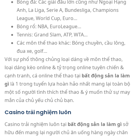
Bóng đá: Các giải đấu lớn cũng như Ngoại Hạng
Anh, La Liga, Serie A, Bundesliga, Champions
League, World Cup, Euro…
Bóng rổ: NBA, EuroLeague…
Tennis: Grand Slam, ATP, WTA…
Các môn thể thao khác: Bóng chuyền, cầu lông,
đua xe, golf…
Với sự phổ thông chủng loại dáng về môn thể thao,
loại dáng kèo online & tỷ trọng online tuyên chiến &
cạnh tranh, cá online thể thao tại
bất động sản la làm
gì
là 1 trong tuyển lựa hoàn hảo nhất mang lại toàn bộ
một số người tình thích thể thao & ý muốn thử sự may
mắn của chủ yếu chủ chủ bạn.
Casino trải nghiệm luôn
Casino trải nghiệm luôn tại
bất động sản la làm gì
sở
hữu đến mang lại người chủ ăn uống hàng ngày chân