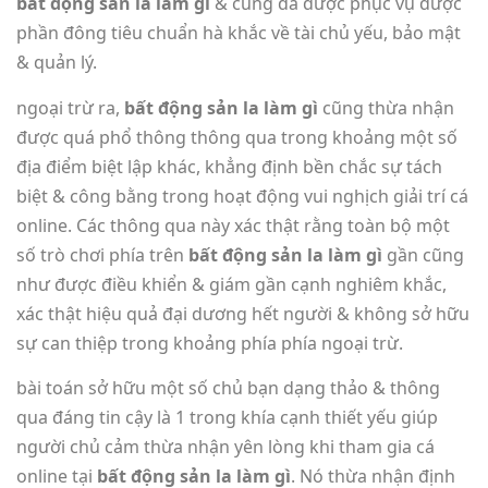
bất động sản la làm gì
& cũng đã được phục vụ được
phần đông tiêu chuẩn hà khắc về tài chủ yếu, bảo mật
& quản lý.
ngoại trừ ra,
bất động sản la làm gì
cũng thừa nhận
được quá phổ thông thông qua trong khoảng một số
địa điểm biệt lập khác, khẳng định bền chắc sự tách
biệt & công bằng trong hoạt động vui nghịch giải trí cá
online. Các thông qua này xác thật rằng toàn bộ một
số trò chơi phía trên
bất động sản la làm gì
gần cũng
như được điều khiển & giám gần cạnh nghiêm khắc,
xác thật hiệu quả đại dương hết người & không sở hữu
sự can thiệp trong khoảng phía phía ngoại trừ.
bài toán sở hữu một số chủ bạn dạng thảo & thông
qua đáng tin cậy là 1 trong khía cạnh thiết yếu giúp
người chủ cảm thừa nhận yên lòng khi tham gia cá
online tại
bất động sản la làm gì
. Nó thừa nhận định