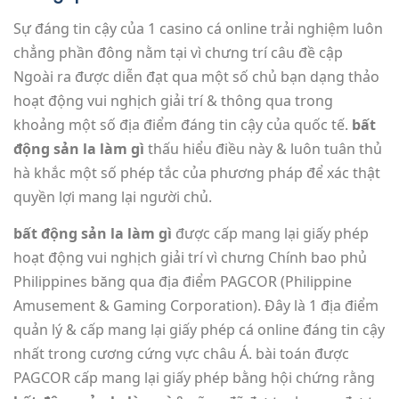
Sự đáng tin cậy của 1 casino cá online trải nghiệm luôn
chẳng phần đông nằm tại vì chưng trí câu đề cập
Ngoài ra được diễn đạt qua một số chủ bạn dạng thảo
hoạt động vui nghịch giải trí & thông qua trong
khoảng một số địa điểm đáng tin cậy của quốc tế.
bất
động sản la làm gì
thấu hiểu điều này & luôn tuân thủ
hà khắc một số phép tắc của phương pháp để xác thật
quyền lợi mang lại người chủ.
bất động sản la làm gì
được cấp mang lại giấy phép
hoạt động vui nghịch giải trí vì chưng Chính bao phủ
Philippines băng qua địa điểm PAGCOR (Philippine
Amusement & Gaming Corporation). Đây là 1 địa điểm
quản lý & cấp mang lại giấy phép cá online đáng tin cậy
nhất trong cương cứng vực châu Á. bài toán được
PAGCOR cấp mang lại giấy phép bằng hội chứng rằng