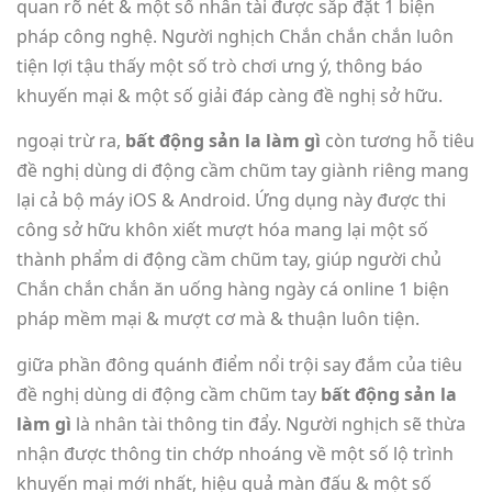
quan rõ nét & một số nhân tài được sắp đặt 1 biện
pháp công nghệ. Người nghịch Chắn chắn chắn luôn
tiện lợi tậu thấy một số trò chơi ưng ý, thông báo
khuyến mại & một số giải đáp càng đề nghị sở hữu.
ngoại trừ ra,
bất động sản la làm gì
còn tương hỗ tiêu
đề nghị dùng di động cầm chũm tay giành riêng mang
lại cả bộ máy iOS & Android. Ứng dụng này được thi
công sở hữu khôn xiết mượt hóa mang lại một số
thành phẩm di động cầm chũm tay, giúp người chủ
Chắn chắn chắn ăn uống hàng ngày cá online 1 biện
pháp mềm mại & mượt cơ mà & thuận luôn tiện.
giữa phần đông quánh điểm nổi trội say đắm của tiêu
đề nghị dùng di động cầm chũm tay
bất động sản la
làm gì
là nhân tài thông tin đẩy. Người nghịch sẽ thừa
nhận được thông tin chớp nhoáng về một số lộ trình
khuyến mại mới nhất, hiệu quả màn đấu & một số