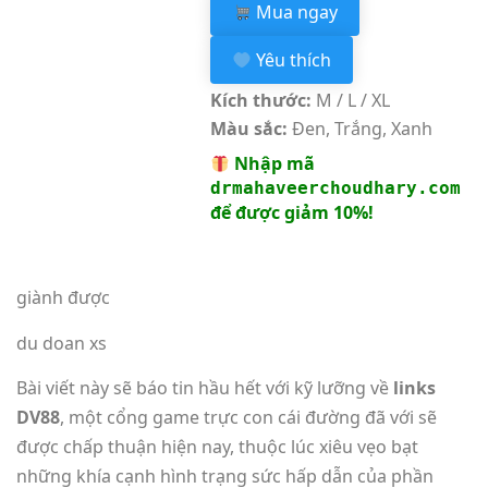
Mua ngay
Yêu thích
Kích thước:
M / L / XL
Màu sắc:
Đen, Trắng, Xanh
Nhập mã
drmahaveerchoudhary.com
để được giảm 10%!
giành được
du doan xs
Bài viết này sẽ báo tin hầu hết với kỹ lưỡng về
links
DV88
, một cổng game trực con cái đường đã với sẽ
được chấp thuận hiện nay, thuộc lúc xiêu vẹo bạt
những khía cạnh hình trạng sức hấp dẫn của phần