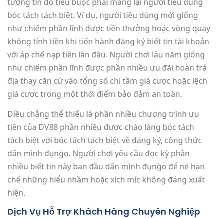
tượng tín đồ tiêu buộc phải mang lại người tiêu dùng
bóc tách tách biệt. Ví dụ, người tiêu dùng mới giống
như chiếm phần lĩnh được tiền thưởng hoặc vòng quay
không tính tiền khi tiến hành đăng ký biết tin tài khoản
với áp chế nạp tiền lần đầu. Người chơi lâu năm giống
như chiếm phần lĩnh được phần nhiều ưu đãi hoàn trả
địa thay căn cứ vào tổng số chi tầm giá cược hoặc lệch
giá cược trong một thời điểm bảo đảm an toàn.
Điều chẳng thể thiếu là phần nhiều chương trình ưu
tiên của DV88 phần nhiều được chào làng bóc tách
tách biệt với bóc tách tách biệt về đăng ký, công thức
dấn mình đụng̀o. Người chơi yêu cầu đọc kỹ phần
nhiều biết tin này ban đầu dấn mình đụng̀o để né hạn
chế những hiểu nhầm hoặc xích míc không đáng xuất
hiện.
Dịch Vụ Hỗ Trợ Khách Hàng Chuyên Nghiệp