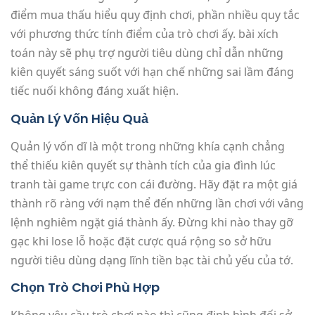
điểm mua thấu hiểu quy định chơi, phần nhiều quy tắc
với phương thức tính điểm của trò chơi ấy. bài xích
toán này sẽ phụ trợ người tiêu dùng chỉ dẫn những
kiên quyết sáng suốt với hạn chế những sai lầm đáng
tiếc nuối không đáng xuất hiện.
Quản Lý Vốn Hiệu Quả
Quản lý vốn dĩ là một trong những khía cạnh chẳng
thể thiếu kiên quyết sự thành tích của gia đình lúc
tranh tài game trực con cái đường. Hãy đặt ra một giá
thành rõ ràng với nạm thể đến những lần chơi với vâng
lệnh nghiêm ngặt giá thành ấy. Đừng khi nào thay gỡ
gạc khi lose lỗ hoặc đặt cược quá rộng so sở hữu
người tiêu dùng dạng lĩnh tiền bạc tài chủ yếu của tớ.
Chọn Trò Chơi Phù Hợp