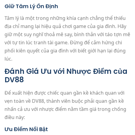
Giữ Tâm Lý Ổn Định
Tâm lý là một trong những khía cạnh chẳng thể thiếu
địa chỉ mang lại hiệu quả chơi game của gia đình. Hãy
giữ một suy nghĩ thoả mê say, bình thản với táo tợn mẽ
với tự tin lúc tranh tài game. Đừng để cảm hứng chi
phối kiên quyết của gia đình với biết giới hạn lại đúng
lúc.
Đánh Giá Ưu với Nhược Điểm của
DV88
Để xuất hiện được chiếc quan gần kề khách quan với
vẹn toàn về DV88, thành viên buộc phải quan gần kề
nhấn cả ưu với nhược điểm nằm tầm giá trong chống
điều này:
Ưu Điểm Nổi Bật