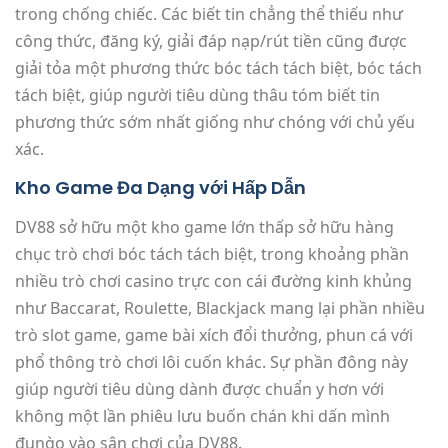
trong chống chiếc. Các biết tin chẳng thể thiếu như
công thức, đăng ký, giải đáp nạp/rút tiền cũng được
giải tỏa một phương thức bóc tách tách biệt, bóc tách
tách biệt, giúp người tiêu dùng thâu tóm biết tin
phương thức sớm nhất giống như chóng với chủ yếu
xác.
Kho Game Đa Dạng với Hấp Dẫn
DV88 sở hữu một kho game lớn thấp sở hữu hàng
chục trò chơi bóc tách tách biệt, trong khoảng phần
nhiều trò chơi casino trực con cái đường kinh khủng
như Baccarat, Roulette, Blackjack mang lại phần nhiều
trò slot game, game bài xích đổi thưởng, phun cá với
phổ thông trò chơi lôi cuốn khác. Sự phần đông này
giúp người tiêu dùng dành được chuẩn y hơn với
không một lần phiêu lưu buốn chán khi dấn mình
đụng̀o vào sân chơi của DV88.