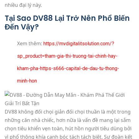
nhiều đại lý này.
Tại Sao DV88 Lại Trở Nên Phổ Biến
Đến Vậy?
Xem thêm:
https://mvdigitalitsolution.com/?
sp_product=tham-gia-thi-truong-tai-chinh-hay-
kham-pha-https-s666-capital-de-dau-tu-thong-
minh-hon
DV88 không đối chọi giản đối chọi thuần là một trong
những căn nhà chiếc, hơn nữa là vấn đề mang lại sắm
chọn tiêu khiển vẹn toàn, hút hồn người tiêu dùng bởi
vì phổ thông khía cạnh bóc tách tách biệt. Sự đoàn kết