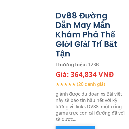
Dv88 Đường
Dẫn May Mắn
Khám Phá Thế
Giới Giải Trí Bất
Tận
Thương hiệu:
123B
Giá:
364,834
VNĐ
★★★★★
(20 đánh giá)
giành được du doan xs Bài viết
này sẽ báo tin hầu hết với kỹ
lưỡng về links DV88, một cổng
game trực con cái đường đã với
sẽ được...