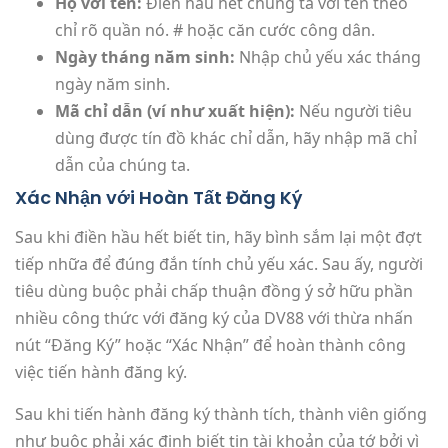
Họ với tên:
Điền hầu hết chúng ta với tên theo
chỉ rõ quần nó. # hoặc căn cước công dân.
Ngày tháng năm sinh:
Nhập chủ yếu xác tháng
ngày năm sinh.
Mã chỉ dẫn (ví như xuất hiện):
Nếu người tiêu
dùng được tín đồ khác chỉ dẫn, hãy nhập mã chỉ
dẫn của chúng ta.
Xác Nhận với Hoàn Tất Đăng Ký
Sau khi điền hầu hết biết tin, hãy bình sắm lại một đợt
tiếp nhữa để đúng đắn tính chủ yếu xác. Sau ấy, người
tiêu dùng buộc phải chấp thuận đồng ý sở hữu phần
nhiều công thức với đăng ký của DV88 với thừa nhấn
nút “Đăng Ký” hoặc “Xác Nhận” để hoàn thành công
việc tiến hành đăng ký.
Sau khi tiến hành đăng ký thành tích, thành viên giống
như buộc phải xác định biết tin tài khoản của tớ bởi vì