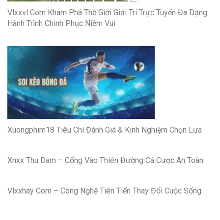
Vlxxvl Com Khám Phá Thế Giới Giải Trí Trực Tuyến Đa Dạng
Hành Trình Chinh Phục Niềm Vui
Xuongphim18 Tiêu Chí Đánh Giá & Kinh Nghiệm Chọn Lựa
Xnxx Thu Dam – Cổng Vào Thiên Đường Cá Cược An Toàn
Vlxxhay Com – Công Nghệ Tiên Tiến Thay Đổi Cuộc Sống