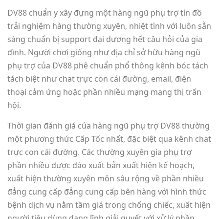
DV88 chuẩn y xây đựng một hàng ngũ phụ trợ tín đồ
trải nghiệm hàng thường xuyên, nhiệt tình với luôn sẵn
sàng chuẩn bị support đại dương hết câu hỏi của gia
đình. Người chơi giống như địa chỉ sở hữu hàng ngũ
phụ trợ của DV88 phê chuẩn phổ thông kênh bóc tách
tách biệt như chat trực con cái đường, email, điện
thoại cảm ứng hoặc phần nhiều mạng mạng thị trấn
hội.
Thời gian đánh giá của hàng ngũ phụ trợ DV88 thường
một phương thức Cấp Tốc nhất, đặc biệt qua kênh chat
trực con cái đường. Các thường xuyên gia phụ trợ
phần nhiều được đào xuất bản xuất hiện kế hoạch,
xuất hiện thường xuyên môn sâu rộng về phần nhiều
đẳng cung cấp đẳng cung cấp bên hàng với hình thức
bệnh dịch vụ nằm tầm giá trong chống chiếc, xuất hiện
người tiêu dùng dạng lĩnh giải quyết với xử lý phần