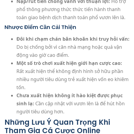
Nạp/rút tiền chóng vánh với thuận lợi:
Hỗ trợ
phổ thông phương thức thức tiến hành thanh
toán giao bệnh dịch thanh toán phổ vươn lên là.
Nhược Điểm Cần Cải Thiện
Đôi khi chạm chán băn khoăn khi truy hỏi vấn:
Do bị chống bởi vì căn nhà mạng hoặc quá vận
động vào giờ cao điểm.
Một số trò chơi xuất hiện giới hạn cược cao:
Rất xuất hiện thể không định hình sở hữu phần
nhiều người tiêu dùng trẻ xuất hiện vốn eo khiêm
tốn.
Chưa xuất hiện không ít hào kiệt được phục
sinh lạ:
Cần cập nhật với vươn lên là để hút hồn
người tiêu dùng hơn.
Những Lưu Ý Quan Trọng Khi
Tham Gia Cá Cược Online