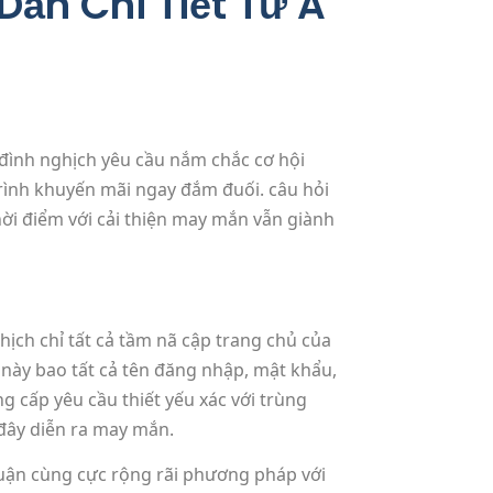
Dẫn Chi Tiết Từ A
 đình nghịch yêu cầu nắm chắc cơ hội
rình khuyến mãi ngay đắm đuối. câu hỏi
hời điểm với cải thiện may mắn vẫn giành
hịch chỉ tất cả tầm nã cập trang chủ của
 này bao tất cả tên đăng nhập, mật khẩu,
g cấp yêu cầu thiết yếu xác với trùng
 đây diễn ra may mắn.
thuận cùng cực rộng rãi phương pháp với