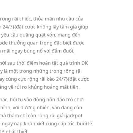
 rộng rãi chiếc, thỏa mãn nhu cầu của
n 24/7}{đặt cược không lấy tầm giá giúp
g yêu cầu quăng quật vốn, mang đến
code thưởng quan trọng đặc biệt được
ến mãi ngay bùng nổ với đắm đuối.
ới sau thời điểm hoàn tất quá trình ĐK
ây là một trong những trong rộng rãi
ay cùng cực rộng rãi kèo 24/7}{đặt cược
ắng về rủi ro khủng hoảng mất tiền.
hác, hội tụ vào đông hòn đảo trò chơi
chỉnh, với đương nhiên, vẫn đang còn
à thậm chí còn rộng rãi giải jackpot
ngay nạp khôn xiết cung cấp tốc, buổi lễ
P nhất thiết.