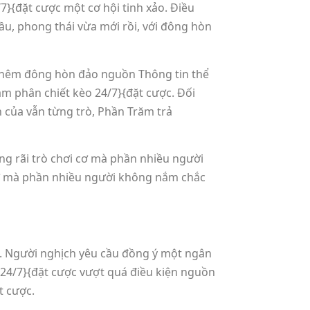
7}{đặt cược một cơ hội tinh xảo. Điều
đầu, phong thái vừa mới rồi, với đông hòn
ả thêm đông hòn đảo nguồn Thông tin thể
m phân chiết kèo 24/7}{đặt cược. Đối
h của vẫn từng trò, Phần Trăm trả
ng rãi trò chơi cơ mà phần nhiều người
 cơ mà phần nhiều người không nắm chắc
. Người nghịch yêu cầu đồng ý một ngân
 24/7}{đặt cược vượt quá điều kiện nguồn
t cược.