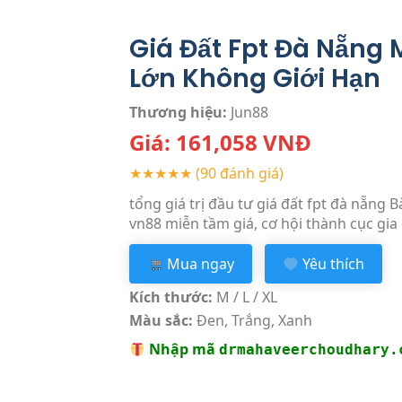
Giá Đất Fpt Đà Nẵng
Lớn Không Giới Hạn
Thương hiệu:
Jun88
Giá:
161,058
VNĐ
★★★★★
(90 đánh giá)
tổng giá trị đầu tư giá đất fpt đà nẵng 
vn88 miễn tầm giá, cơ hội thành cục gia 
Mua ngay
Yêu thích
Kích thước:
M / L / XL
Màu sắc:
Đen, Trắng, Xanh
Nhập mã
drmahaveerchoudhary.