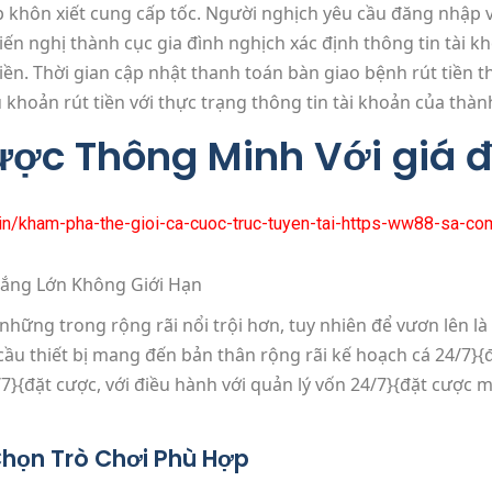
p khôn xiết cung cấp tốc. Người nghịch yêu cầu đăng nhập v
iến nghị thành cục gia đình nghịch xác định thông tin tài 
tiền. Thời gian cập nhật thanh toán bàn giao bệnh rút tiền
 khoản rút tiền với thực trạng thông tin tài khoản của thàn
ợc Thông Minh Với giá đ
in/kham-pha-the-gioi-ca-cuoc-truc-tuyen-tai-https-ww88-sa-co
những trong rộng rãi nổi trội hơn, tuy nhiên để vươn lên là
 cầu thiết bị mang đến bản thân rộng rãi kế hoạch cá 24/7}{
/7}{đặt cược, với điều hành với quản lý vốn 24/7}{đặt cược m
họn Trò Chơi Phù Hợp