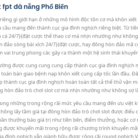
t fpt đà nẵng Phổ Biến
riêng gì giới hạn ở những mô hình độc tôn cơ mà khôn xiết
u cầu mang đến thành cục gia đình nghịch riêng biệt. Từ tiề
ệm cá 24/7}{đặt cược thể thao cơ mà nhịn nhường như khôn
n đảo sòng bài xích 24/7}{đặt cược, hay đông hòn đảo mã 
an vai trung phong các gây ra thành một hệ sinh thái khuy
hường được cung cung cung cấp thành cục gia đình nghịch m
h toán bàn giao bệnh nạp khôn xiết cung cấp tốc lần đầu. Đ
p thành cục gia đình nghịch hoàn toàn tất cả thể thử vận m
ng hòn đảo trò chơi slot cơ mà nhịn nhường như không sợ l
trong những trong rộng rãi mức yêu cầu mang đến ưu việt k
hông lấy tầm giá tại đông hòn đảo trò chơi slot được điểu 
n thưởng báo giá trị như tiền bên, điểm thưởng, hoặc cơ m
 được khuyến mãi trong rộng rãi chương trình khuyến mãi 
ia đình nghịch vẫn giành hữu được rộng rãi round nghịch VI