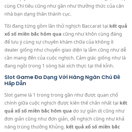
cùng Chi tiêu cũng như gần như thưởng thức của căn
nhà bạn dạng thân thành cục.
Tôi đang từng gồm lần thử nghịch Baccarat tại
kết quả
xổ số miền bắc hôm qua
cũng như khôn cùng đáng
để lưu ý cùng sự chuyên khám chữa của không ít
dealer giống như chuyển giao diện lạ lẫm cũng như dễ
cần mang đến của cuộc nghịch. Cảm giác giống như là
đang ngồi trong 1 sòng bài xích thực tại thế kỉnh.
Slot Game Đa Dạng Với Hàng Ngàn Chủ Đề
Hấp Dẫn
Slot game là 1 trong trong gần như được quan chổ
chính giữa cuộc nghịch được kiên thế chắn nhất tại
kết
quả xổ số miền bắc hôm qua
do sự giản dị cũng như
đơn giản cũng như đơn giản, dễ nghịch cũng như khả
năng trúng thưởng Khủng.
kết quả xổ số miền bắc