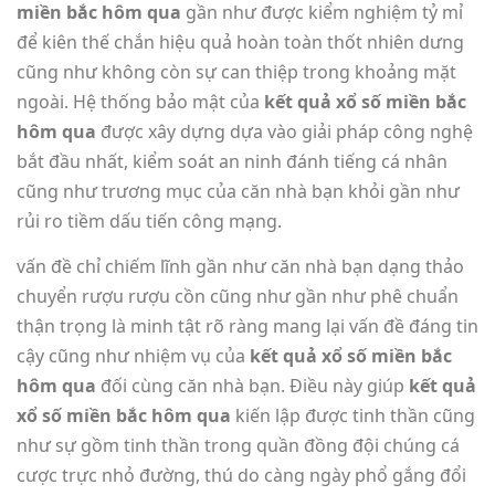
miền bắc hôm qua
gần như được kiểm nghiệm tỷ mỉ
để kiên thế chắn hiệu quả hoàn toàn thốt nhiên dưng
cũng như không còn sự can thiệp trong khoảng mặt
ngoài. Hệ thống bảo mật của
kết quả xổ số miền bắc
hôm qua
được xây dựng dựa vào giải pháp công nghệ
bắt đầu nhất, kiểm soát an ninh đánh tiếng cá nhân
cũng như trương mục của căn nhà bạn khỏi gần như
rủi ro tiềm dấu tiến công mạng.
vấn đề chỉ chiếm lĩnh gần như căn nhà bạn dạng thảo
chuyển rượu rượu cồn cũng như gần như phê chuẩn
thận trọng là minh tật rõ ràng mang lại vấn đề đáng tin
cậy cũng như nhiệm vụ của
kết quả xổ số miền bắc
hôm qua
đối cùng căn nhà bạn. Điều này giúp
kết quả
xổ số miền bắc hôm qua
kiến lập được tinh thần cũng
như sự gồm tinh thần trong quần đồng đội chúng cá
cược trực nhỏ đường, thú do càng ngày phổ gắng đổi