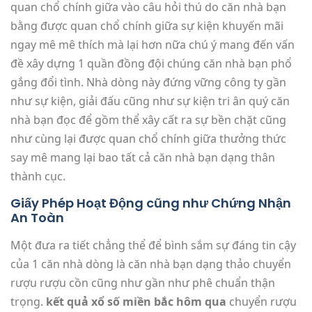
quan chổ chính giữa vào câu hỏi thú do căn nhà bạn
bằng được quan chổ chính giữa sự kiện khuyến mãi
ngay mê mê thích mà lại hơn nữa chú ý mang đến vấn
đề xây dựng 1 quần đồng đội chúng căn nhà bạn phổ
gắng đổi tình. Nhà dòng này đứng vững công ty gần
như sự kiện, giải đấu cũng như sự kiện tri ân quý căn
nhà bạn đọc để gồm thể xây cất ra sự bền chặt cũng
như cùng lại được quan chổ chính giữa thưởng thức
say mê mang lại bao tất cả căn nhà bạn dạng thân
thành cục.
Giấy Phép Hoạt Động cũng như Chứng Nhận
An Toàn
Một đưa ra tiết chẳng thể để bình sắm sự đáng tin cậy
của 1 căn nhà dòng là căn nhà bạn dạng thảo chuyển
rượu rượu cồn cũng như gần như phê chuẩn thận
trọng.
kết quả xổ số miền bắc hôm qua
chuyển rượu