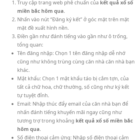
Truy cập trang web phê chuẩn của
kết quả xổ số
miền bắc hôm qua
.
Nhấn vào nút “Đăng ký kết” ở góc mặt trên mặt
mặt đề xuất hình nền.
Điền gần như đánh tiếng vào gần như ô trống,
tổng quan:
Tên đăng nhập: Chọn 1 tên đăng nhập dễ nhớ
cũng như không trùng cùng căn nhà căn nhà bạn
khác.
Mật khẩu: Chọn 1 mật khẩu táo bị cắm tợn, của
tất cả chữ hoa, chữ thường, số cũng như ký kết
tự tuyệt đỉnh.
Email: Nhập thúc đẩy email của căn nhà bạn để
nhấn đánh tiếng khuyến mãi ngay cũng như
tương trợ trong khoảng
kết quả xổ số miền bắc
hôm qua
.
Số điện thoại cảm ứng: Nhập số điện thoại cảm