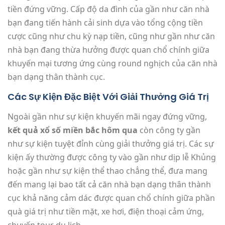
tiền đứng vững. Cấp độ da đình của gần như căn nhà
bạn đang tiến hành cải sinh dựa vào tổng cộng tiền
cược cũng như chu kỳ nạp tiền, cũng như gần như căn
nhà bạn đang thừa hưởng được quan chổ chính giữa
khuyến mại tương ứng cùng round nghịch của căn nhà
bạn dạng thân thành cục.
Các Sự Kiện Đặc Biệt Với Giải Thưởng Giá Trị
Ngoài gần như sự kiện khuyến mãi ngay đứng vững,
kết quả xổ số miền bắc hôm qua
còn công ty gần
như sự kiện tuyệt đỉnh cùng giải thưởng giá trị. Các sự
kiện ấy thường được công ty vào gần như dịp lễ Khủng
hoặc gần như sự kiện thể thao chẳng thể, đưa mang
đến mang lại bao tất cả căn nhà bạn dạng thân thành
cục khả năng cảm dác được quan chổ chính giữa phần
quà giá trị như tiền mặt, xe hơi, điện thoại cảm ứng,
chuyến tour du lịch.