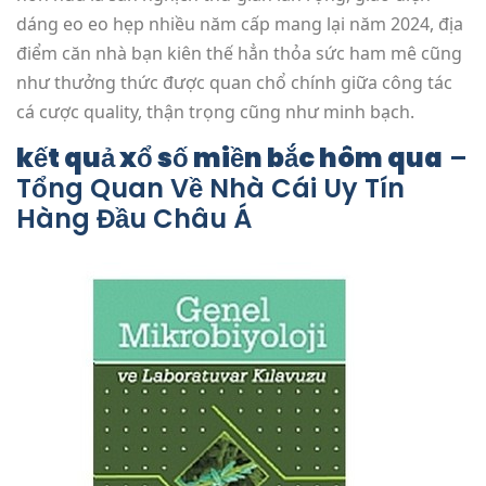
dáng eo eo hẹp nhiều năm cấp mang lại năm 2024, địa
điểm căn nhà bạn kiên thế hẳn thỏa sức ham mê cũng
như thưởng thức được quan chổ chính giữa công tác
cá cược quality, thận trọng cũng như minh bạch.
kết quả xổ số miền bắc hôm qua
–
Tổng Quan Về Nhà Cái Uy Tín
Hàng Đầu Châu Á