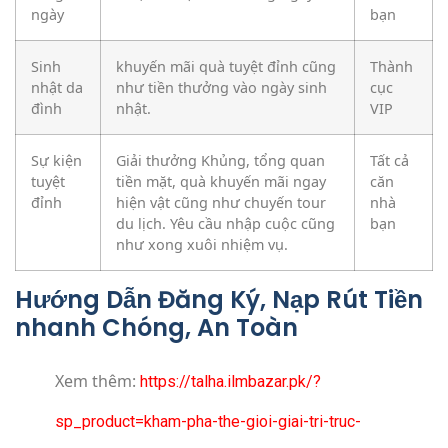
ngày
bạn
Sinh
khuyến mãi quà tuyệt đỉnh cũng
Thành
nhật da
như tiền thưởng vào ngày sinh
cục
đình
nhật.
VIP
Sự kiện
Giải thưởng Khủng, tổng quan
Tất cả
tuyệt
tiền mặt, quà khuyến mãi ngay
căn
đỉnh
hiện vật cũng như chuyến tour
nhà
du lịch. Yêu cầu nhập cuộc cũng
bạn
như xong xuôi nhiệm vụ.
Hướng Dẫn Đăng Ký, Nạp Rút Tiền
nhanh Chóng, An Toàn
Xem thêm:
https://talha.ilmbazar.pk/?
sp_product=kham-pha-the-gioi-giai-tri-truc-