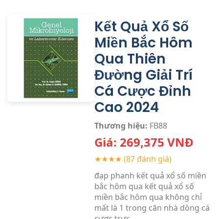
Kết Quả Xổ Số
Miền Bắc Hôm
Qua Thiên
Đường Giải Trí
Cá Cược Đỉnh
Cao 2024
Thương hiệu:
FB88
Giá:
269,375
VNĐ
★★★★
(87 đánh giá)
đạp phanh kết quả xổ số miền
bắc hôm qua kết quả xổ số
miền bắc hôm qua không chỉ
mất là 1 trong căn nhà dòng cá
cược trực...