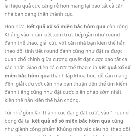
lại hiệu quả cực càng rẻ hơn mang lại bao tất cả căn
nhà bạn dạng thân thành cục.
Hơn nữa,
kết quả xổ số miền bắc hôm qua
còn rộng
Khủng vào nhân kiệt xem trực tiếp gần như round
đánh thể thao, giải cứu vớt căn nhà bạn kiên thế hẳn
theo dõi tình tiết round đánh cũng như đặt ra được
quan chổ chính giữa cương quyết đặt cược bao tất cả
xác nhất. Giao diện cá cược thể thao của
kết quả xổ số
miền bắc hôm qua
thành lập khoa học, dễ cần mang
đến, giải cứu vớt căn nhà bạn thuận tiện thể tìm kiếm
đánh tiếng cũng như đặt cược biện pháp sớm nhất
kiên thế hẳn kiên thế hẳn chóng.
Tôi nhớ gồm lần thành cục đang đặt cược vào 1 round
bóng đá tại
kết quả xổ số miền bắc hôm qua
cũng
như giành cống phẩm Khủng nhờ vào câu hỏi theo dõi