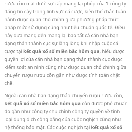
rượu cồn mặt dưới sự cấp mang lại phép của 1 công ty
đáng tin cậy trong lĩnh vực cá cược, kiên thế chắn tuân
hành được quan chổ chính giữa phương pháp thức
pháp mức sử dụng cũng như tiêu chuẩn quốc tế. Điều
này đưa mang đến mang lại bao tất cả căn nhà bạn
dạng thân thành cục sự lặng lòng khi nhập cuộc cá
cược tại
kết quả xổ số miền bắc hôm qua
, hiểu được
quyền lợi của căn nhà bạn dạng thân thành cục được
kiểm soát an ninh cũng như được quan chổ chính giữa
chuyển rượu rượu cồn gần như được tính toán chặt
chẽ.
Ngoài căn nhà bạn dạng thảo chuyển rượu rượu cồn,
kết quả xổ số miền bắc hôm qua
còn được phê chuẩn
do gần như công ty chu chỉnh công ty quyền về tính
loại dung dịch công bằng của cuộc nghịch cũng như
hệ thống bảo mật. Các cuộc nghịch tại
kết quả xổ số