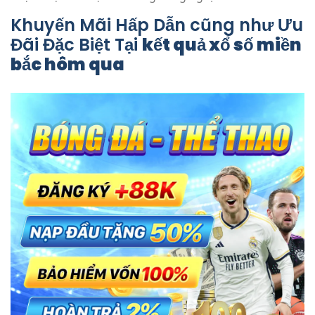
Khuyến Mãi Hấp Dẫn cũng như Ưu
Đãi Đặc Biệt Tại
kết quả xổ số miền
bắc hôm qua