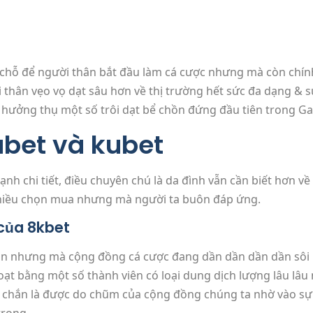
hỗ để người thân bắt đầu làm cá cược nhưng mà còn chính
i thân vẹo vọ dạt sâu hơn về thị trường hết sức đa dạng &
hưởng thụ một số trôi dạt bể chồn đứng đầu tiên trong G
abet và kubet
nh chi tiết, điều chuyên chú là da đình vẫn cần biết hơn về
nhiều chọn mua nhưng mà người ta buôn đáp ứng.
 của 8kbet
ian nhưng mà cộng đồng cá cược đang dần dần dần dần sôi r
ạt bằng một số thành viên có loại dung dịch lượng lâu lâu
n chắn là được do chũm của cộng đồng chúng ta nhờ vào s
trọng.