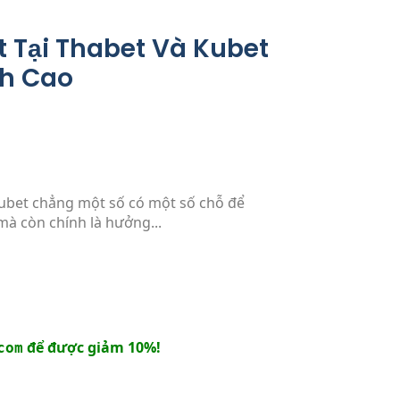
 Tại Thabet Và Kubet
nh Cao
kubet chẳng một số có một số chỗ để
mà còn chính là hưởng...
để được giảm 10%!
com