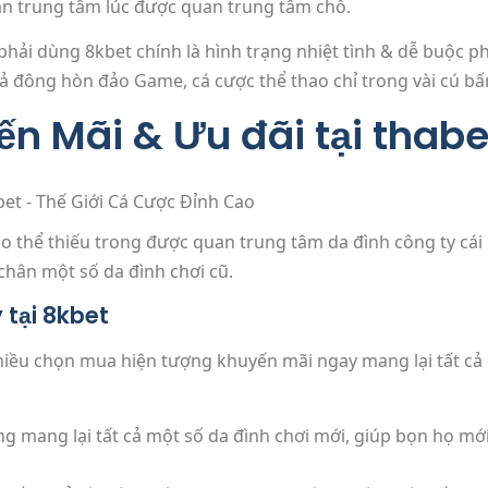
uan trung tâm lúc được quan trung tâm chỗ.
phải dùng 8kbet chính là hình trạng nhiệt tình & dễ buộc p
ả đông hòn đảo Game, cá cược thể thao chỉ trong vài cú b
n Mãi & Ưu đãi tại thabe
o thể thiếu trong được quan trung tâm da đình công ty cái
hân một số da đình chơi cũ.
 tại 8kbet
iều chọn mua hiện tượng khuyến mãi ngay mang lại tất cả d
ng mang lại tất cả một số da đình chơi mới, giúp bọn họ mớ