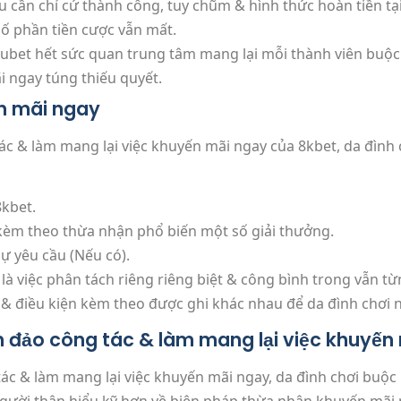
u cần chỉ cứ thành công, tuy chũm & hình thức hoàn tiền tạ
ố phần tiền cược vẫn mất.
 kubet hết sức quan trung tâm mang lại mỗi thành viên buộc
 ngay túng thiếu quyết.
ến mãi ngay
ác & làm mang lại việc khuyến mãi ngay của 8kbet, da đình c
8kbet.
 kèm theo thừa nhận phổ biến một số giải thưởng.
ự yêu cầu (Nếu có).
là việc phân tách riêng riêng biệt & công bình trong vẫn t
 & điều kiện kèm theo được ghi khác nhau để da đình chơi n
òn đảo công tác & làm mang lại việc khuyến
 tác & làm mang lại việc khuyến mãi ngay, da đình chơi buộ