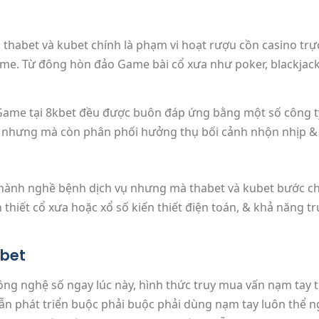
 thabet và kubet chính là phạm vi hoạt rượu cồn casino tr
. Từ đông hòn đảo Game bài cổ xưa như poker, blackjack
 Game tại 8kbet đều được buôn đáp ứng bằng một số công t
 nhưng mà còn phân phối hưởng thụ bối cảnh nhộn nhịp &
hành nghề bệnh dịch vụ nhưng mà thabet và kubet bước ch
ến thiết cổ xưa hoặc xổ số kiến thiết điện toán, & khả năng
kbet
ng nghệ số ngay lúc này, hình thức truy mua vấn nạm tay 
ẫn phát triển buộc phải buộc phải dùng nạm tay luôn thể ng