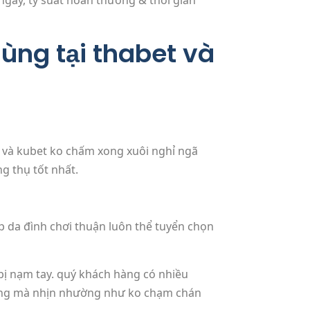
gay, tỷ suất hoàn thưởng & thời gian
ùng tại thabet và
t và kubet ko chấm xong xuôi nghỉ ngã
g thụ tốt nhất.
úp da đình chơi thuận luôn thể tuyển chọn
bị nạm tay. quý khách hàng có nhiều
hưng mà nhịn nhường như ko chạm chán