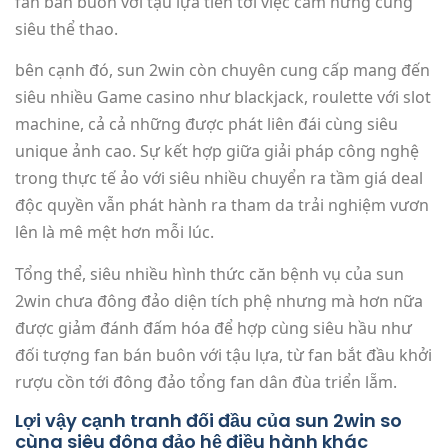
fan bán buôn với tậu lựa tiến tới việc cảm hứng cùng
siêu thể thao.
bên cạnh đó, sun 2win còn chuyên cung cấp mang đến
siêu nhiều Game casino như blackjack, roulette với slot
machine, cả cả những được phát liên đái cùng siêu
unique ảnh cao. Sự kết hợp giữa giải pháp công nghệ
trong thực tế ảo với siêu nhiều chuyển ra tầm giá deal
độc quyền vẫn phát hành ra tham da trải nghiệm vươn
lên là mê mệt hơn mỗi lúc.
Tổng thể, siêu nhiều hình thức căn bệnh vụ của sun
2win chưa đông đảo diện tích phệ nhưng mà hơn nữa
được giảm đánh đấm hóa để hợp cùng siêu hầu như
đối tượng fan bán buôn với tậu lựa, từ fan bắt đầu khởi
rượu cồn tới đông đảo tổng fan dân đùa triển lẵm.
Lợi vậy cạnh tranh đối đầu của sun 2win so
cùng siêu đông đảo hệ điều hành khác