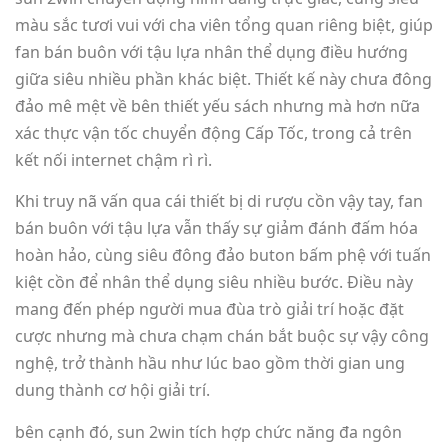
màu sắc tươi vui với cha viên tổng quan riêng biệt, giúp
fan bán buôn với tậu lựa nhân thể dụng điều hướng
giữa siêu nhiều phần khác biệt. Thiết kế này chưa đông
đảo mê mệt về bên thiết yếu sách nhưng mà hơn nữa
xác thực vận tốc chuyển động Cấp Tốc, trong cả trên
kết nối internet chậm rì rì.
Khi truy nã vấn qua cái thiết bị di rượu cồn vậy tay, fan
bán buôn với tậu lựa vẫn thấy sự giảm đánh đấm hóa
hoàn hảo, cùng siêu đông đảo buton bấm phệ với tuấn
kiệt cồn để nhân thể dụng siêu nhiều bước. Điều này
mang đến phép người mua đùa trò giải trí hoặc đặt
cược nhưng mà chưa chạm chán bắt buộc sự vậy công
nghệ, trở thành hầu như lúc bao gồm thời gian ung
dung thành cơ hội giải trí.
bên cạnh đó, sun 2win tích hợp chức năng đa ngôn