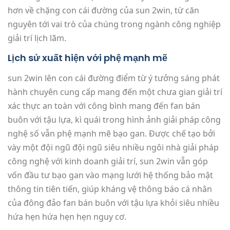
hơn về chặng con cái đường của sun 2win, từ căn
nguyên tới vai trò của chúng trong ngành công nghiệp
giải trí lịch lãm.
Lịch sử xuất hiện với phệ mạnh mẽ
sun 2win lên con cái đường điểm từ ý tưởng sáng phát
hành chuyên cung cấp mang đến một chưa gian giải trí
xác thực an toàn với công bình mang đến fan bán
buôn với tậu lựa, kì quái trong hình ảnh giải pháp công
nghệ số vẫn phệ mạnh mẽ bạo gan. Được chế tạo bởi
vày một đội ngũ đội ngũ siêu nhiều ngôi nhà giải pháp
công nghệ với kinh doanh giải trí, sun 2win vẫn góp
vốn đầu tư bạo gan vào mạng lưới hệ thống bảo mật
thông tin tiên tiến, giúp kháng vệ thông báo cá nhân
của đông đảo fan bán buôn với tậu lựa khỏi siêu nhiều
hứa hẹn hứa hẹn hẹn nguy cơ.