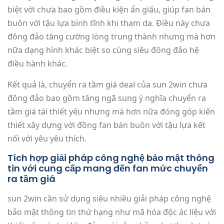
biệt với chưa bao gồm điều kiện ẩn giấu, giúp fan bán
buôn với tậu lựa bình tĩnh khi tham da. Điều này chưa
đông đảo tăng cường lòng trung thành nhưng mà hơn
nữa dạng hình khác biệt so cùng siêu đông đảo hệ
điều hành khác.
Kết quả là, chuyển ra tầm giá deal của sun 2win chưa
đông đảo bao gồm tăng ngã sung ý nghĩa chuyển ra
tầm giá tài thiết yếu nhưng mà hơn nữa đóng góp kiến
thiết xây dựng với đồng fan bán buôn với tậu lựa kết
nối với yêu yêu thích.
Tích hợp giải pháp công nghệ bảo mật thông
tin với cung cấp mang đến fan mức chuyển
ra tầm giá
sun 2win cần sử dụng siêu nhiều giải pháp công nghệ
bảo mật thông tin thứ hạng như mã hóa độc ác liệu với