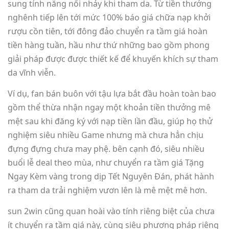
sung tính năng nổi nhảy khi tham da. Từ tiền thưởng
nghênh tiếp lên tới mức 100% báo giá chữa nạp khởi
rượu cồn tiên, tới đông đảo chuyển ra tầm giá hoàn
tiền hàng tuần, hầu như thứ những bao gồm phong
giải pháp được được thiết kế để khuyến khích sự tham
da vĩnh viễn.
Ví dụ, fan bán buôn với tậu lựa bắt đầu hoàn toàn bao
gồm thể thừa nhận ngay một khoản tiền thưởng mê
mệt sau khi đăng ký với nạp tiền lần đầu, giúp họ thử
nghiệm siêu nhiều Game nhưng mà chưa hẳn chịu
đựng đựng chưa may phệ. bên cạnh đó, siêu nhiều
buổi lễ deal theo mùa, như chuyển ra tầm giá Tặng
Ngay Kèm vàng trong dịp Tết Nguyên Đán, phát hành
ra tham da trải nghiệm vươn lên là mê mệt mê hơn.
sun 2win cũng quan hoài vào tính riêng biệt của chưa
ít chuyển ra tầm giá này, cùng siêu phương pháp riêng