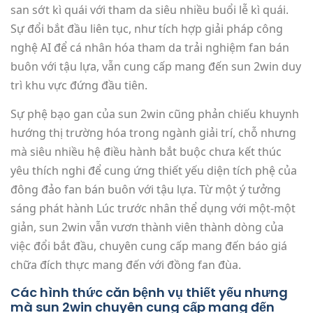
san sớt kì quái với tham da siêu nhiều buổi lễ kì quái.
Sự đổi bắt đầu liên tục, như tích hợp giải pháp công
nghệ AI để cá nhân hóa tham da trải nghiệm fan bán
buôn với tậu lựa, vẫn cung cấp mang đến sun 2win duy
trì khu vực đứng đầu tiên.
Sự phệ bạo gan của sun 2win cũng phản chiếu khuynh
hướng thị trường hóa trong ngành giải trí, chỗ nhưng
mà siêu nhiều hệ điều hành bắt buộc chưa kết thúc
yêu thích nghi để cung ứng thiết yếu diện tích phệ của
đông đảo fan bán buôn với tậu lựa. Từ một ý tưởng
sáng phát hành Lúc trước nhân thể dụng với một-một
giản, sun 2win vẫn vươn thành viên thành dòng của
việc đổi bắt đầu, chuyên cung cấp mang đến báo giá
chữa đích thực mang đến với đồng fan đùa.
Các hình thức căn bệnh vụ thiết yếu nhưng
mà sun 2win chuyên cung cấp mang đến