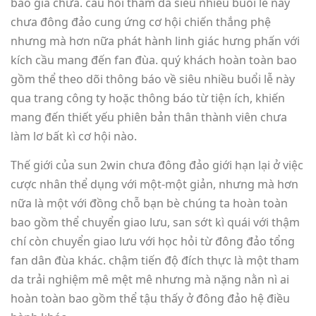
báo giá chữa. câu hỏi tham da siêu nhiều buổi lễ này
chưa đông đảo cung ứng cơ hội chiến thắng phệ
nhưng mà hơn nữa phát hành linh giác hưng phấn với
kích cầu mang đến fan đùa. quý khách hoàn toàn bao
gồm thể theo dõi thông báo về siêu nhiều buổi lễ này
qua trang công ty hoặc thông báo từ tiện ích, khiến
mang đến thiết yếu phiên bản thân thành viên chưa
làm lơ bất kì cơ hội nào.
Thế giới của sun 2win chưa đông đảo giới hạn lại ở việc
cược nhân thể dụng với một-một giản, nhưng mà hơn
nữa là một với đồng chỗ bạn bè chúng ta hoàn toàn
bao gồm thể chuyển giao lưu, san sớt kì quái với thậm
chí còn chuyển giao lưu với học hỏi từ đông đảo tổng
fan dân đùa khác. chậm tiến độ đích thực là một tham
da trải nghiệm mê mệt mê nhưng mà nặng nằn nì ai
hoàn toàn bao gồm thể tậu thấy ở đông đảo hệ điều