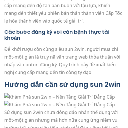
cấp mang đến độ fan bán buôn với tậu lựa, khiến
mang đến thiết yếu phiên bản thân thành viên Cấp Tốc
lẹ hòa thành viên vào quốc tế giải trí.
Các bước đăng ký với căn bệnh thực tài
khoản
Để khởi rượu cồn cùng siêu sun 2win, người mua chỉ
một-một giản là truy nã vấn trang web thỏa thuận với
nhấp vào buton đăng ký. Quy trình này đề xuất kiến
nghị cung cấp mang đến tin công ty đạo
Hướng dẫn cần sử dụng sun 2win
Sử dụng sun 2win chưa đông đảo nhân thể dụng với
một-một giản nhưng mà hơn nữa cung ứng niềm vui
hướng tới, cùng siêu tiến trình giải đáp riêng biệt với