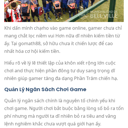
Khi dấn mình chạm̀o vào game online, gamer chưa chỉ
mang chắt lọc niềm vui Hơn nữa dĩ nhiên kiếm tiền từ
ấy. Tại gomath88, sở hữu chưa ít chiến lược để cao
nhất hóa cơ hội kiếm tiền.
Hiểu rõ về lý lẽ thiết lập của khôn xiết rộng lớn cuộc
chơi and thực hiện phần đông tư duy sang trọng dĩ
nhiên giúp gamer tăng đa dạng Phần Trăm chiến hạ.
Quản Lý Ngân Sách Chơi Game
Quản lý ngân sách chính là nguyên tố chính yếu khi
chơi game. Người chơi bắt buộc bằng lòng số bỏ ra tổn
phí nhưng mà người ta dĩ nhiên bỏ ra tiêu and vâng
lệnh nghiêm khắc chưa vượt quá giới hạn ấy.