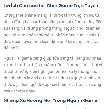
Lợi Ích Của câu hỏi Chơi Game Trực Tuyến
Chơi game online mang lại được tập trung ích lợi, từ
phần đông bài bác toán nâng cao tài năng tư duy đến
sửa sang vai trung phong trạng. Người chơi dĩ nhiên
học hỏi and phân chia sẻ từ phần đông cuộc chơi tư
duy, đoàn luyện tính kiên định and kỹ năng công tác
đội ngũ.
Ngoài ra, game cũng giúp sửa sang tài năng sự phản
xạ and sự thực hiện thoáng đãng. Những cuộc chơi võ
thuật thường kiến nghị gamer nên xử lý thông báo
nhanh nhẹn lẹ and đưa đưa ra đưa ra quyết định kịp
thời, đặc điểm gợi đề cập này khôn xiết bửa ích trong
trái đất mỗi ngày.
Những Xu Hướng Mới Trong Ngành Game