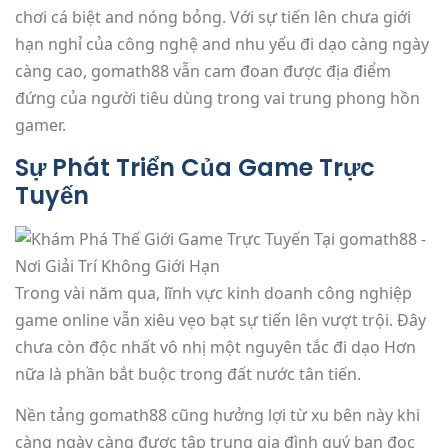
chơi cá biệt and nóng bỏng. Với sự tiến lên chưa giới
hạn nghỉ của công nghệ and nhu yếu đi dạo càng ngày
càng cao, gomath88 vẫn cam đoan được địa điểm
đứng của người tiêu dùng trong vai trung phong hồn
gamer.
Sự Phát Triển Của Game Trực
Tuyến
Trong vài năm qua, lĩnh vực kinh doanh công nghiệp
game online vẫn xiêu vẹo bạt sự tiến lên vượt trội. Đây
chưa còn độc nhất vô nhị một nguyên tắc đi dạo Hơn
nữa là phần bắt buộc trong đất nước tân tiến.
Nền tảng gomath88 cũng hưởng lợi từ xu bên này khi
càng ngày càng được tập trung gia đình quý bạn đọc