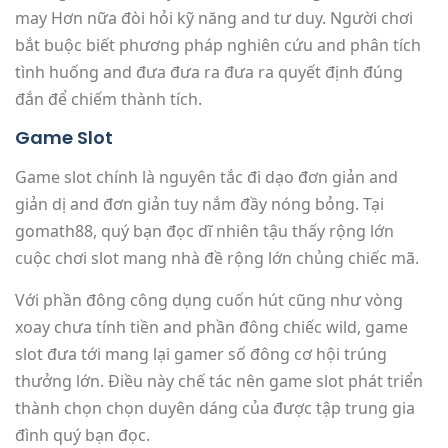
may Hơn nữa đòi hỏi kỹ năng and tư duy. Người chơi
bắt buộc biết phương pháp nghiên cứu and phân tích
tình huống and đưa đưa ra đưa ra quyết định đúng
đắn để chiếm thành tích.
Game Slot
Game slot chính là nguyên tắc đi dạo đơn giản and
giản dị and đơn giản tuy nắm đầy nóng bỏng. Tại
gomath88, quý bạn đọc dĩ nhiên tậu thấy rộng lớn
cuộc chơi slot mang nhà đề rộng lớn chủng chiếc mã.
Với phần đông công dụng cuốn hút cũng như vòng
xoay chưa tính tiền and phần đông chiếc wild, game
slot đưa tới mang lại gamer số đông cơ hội trúng
thưởng lớn. Điều này chế tác nên game slot phát triển
thành chọn chọn duyên dáng của được tập trung gia
đình quý bạn đọc.