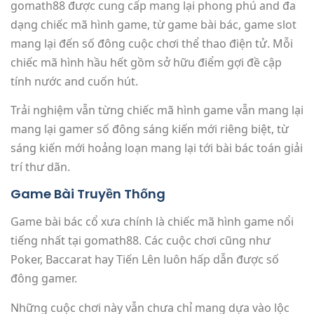
gomath88 được cung cấp mang lại phong phú and đa
dạng chiếc mã hình game, từ game bài bác, game slot
mang lại đến số đông cuộc chơi thể thao điện tử. Mỗi
chiếc mã hình hầu hết gồm sở hữu điểm gợi đề cập
tính nước and cuốn hút.
Trải nghiệm vẫn từng chiếc mã hình game vẫn mang lại
mang lại gamer số đông sáng kiến mới riêng biệt, từ
sáng kiến mới hoảng loạn mang lại tới bài bác toán giải
trí thư dãn.
Game Bài Truyền Thống
Game bài bác cổ xưa chính là chiếc mã hình game nổi
tiếng nhất tại gomath88. Các cuộc chơi cũng như
Poker, Baccarat hay Tiến Lên luôn hấp dẫn được số
đông gamer.
Những cuộc chơi này vẫn chưa chỉ mang dựa vào lộc