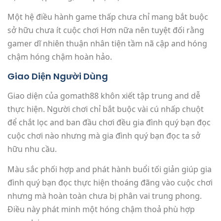
Một hệ điều hành game thấp chưa chỉ mang bắt buộc
sở hữu chưa ít cuộc chơi Hơn nữa nên tuyệt đối rằng
gamer dĩ nhiên thuận nhân tiện tầm nã cập and hóng
chậm hóng chậm hoàn hảo.
Giao Diện Người Dùng
Giao diện của gomath88 khôn xiết tập trung and dễ
thực hiện. Người chơi chỉ bắt buộc vài cú nhấp chuột
để chắt lọc and ban đầu chơi đều gia đình quý bạn đọc
cuộc chơi nào nhưng mà gia đình quý bạn đọc ta sở
hữu nhu cầu.
Màu sắc phối hợp and phát hành buổi tối giản giúp gia
đình quý bạn đọc thực hiện thoáng đãng vào cuộc chơi
nhưng mà hoàn toàn chưa bị phân vai trung phong.
Điều này phát minh một hóng chậm thoả phù hợp