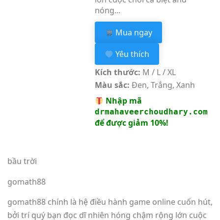
nóng...
Mua ngay
Yêu thích
Kích thước:
M / L / XL
Màu sắc:
Đen, Trắng, Xanh
Nhập mã
drmahaveerchoudhary.com
để được giảm 10%!
bầu trời
gomath88
gomath88 chính là hệ điều hành game online cuốn hút,
bởi trí quý bạn đọc dĩ nhiên hóng chậm rộng lớn cuộc