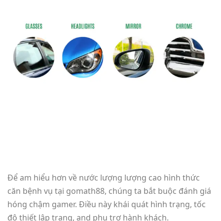
Để am hiểu hơn về nước lượng lượng cao hình thức
căn bệnh vụ tại gomath88, chúng ta bắt buộc đánh giá
hóng chậm gamer. Điều này khái quát hình trạng, tốc
độ thiết lập trang, and phụ trợ hành khách.