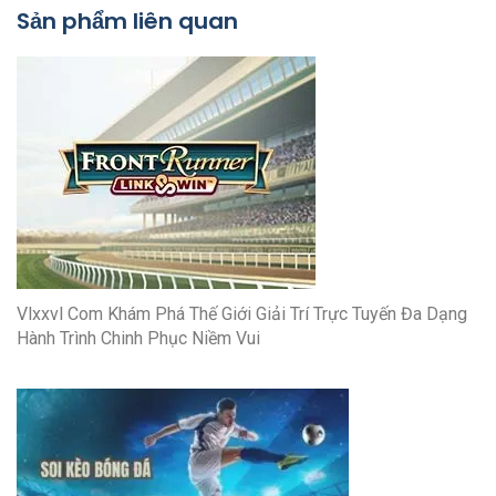
Sản phẩm liên quan
Vlxxvl Com Khám Phá Thế Giới Giải Trí Trực Tuyến Đa Dạng
Hành Trình Chinh Phục Niềm Vui