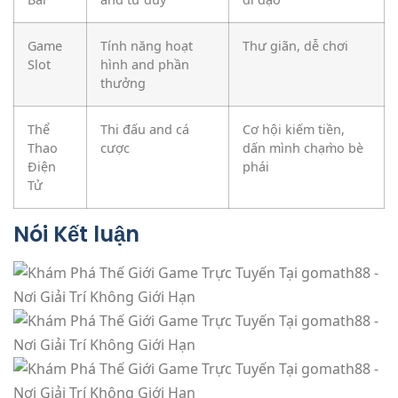
Game
Tính năng hoạt
Thư giãn, dễ chơi
Slot
hình and phần
thưởng
Thể
Thi đấu and cá
Cơ hội kiếm tiền,
Thao
cược
dấn mình chạm̀o bè
Điện
phái
Tử
Nói Kết luận