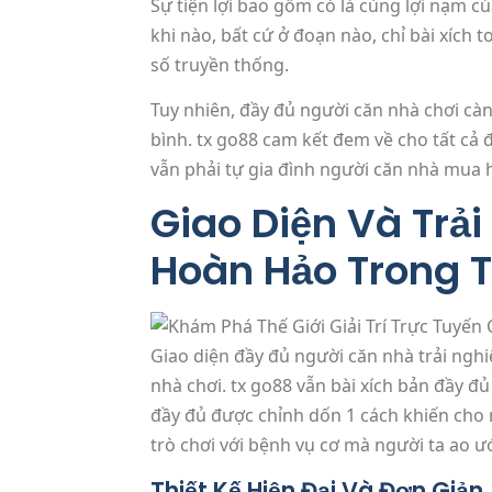
Sự tiện lợi bao gồm có là cùng lợi nạm c
khi nào, bất cứ ở đoạn nào, chỉ bài xích t
số truyền thống.
Tuy nhiên, đầy đủ người căn nhà chơi càn
bình. tx go88 cam kết đem về cho tất cả 
vẫn phải tự gia đình người căn nhà mua 
Giao Diện Và Trả
Hoàn Hảo Trong T
Giao diện đầy đủ người căn nhà trải ngh
nhà chơi. tx go88 vẫn bài xích bản đầy đủ
đầy đủ được chỉnh dốn 1 cách khiến cho n
trò chơi với bệnh vụ cơ mà người ta ao ư
Thiết Kế Hiện Đại Và Đơn Giản