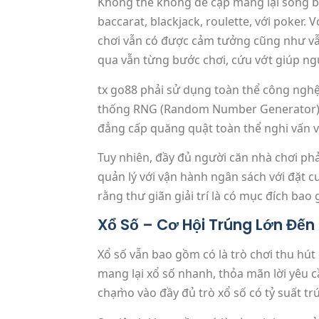
Không thể không đề cập mang lại sòng bạc
baccarat, blackjack, roulette, với poker
chơi vẫn có được cảm tưởng cũng như vẫn
qua vẫn từng bước chơi, cứu vớt giúp ng
tx go88 phải sử dụng toàn thể công nghệ 
thống RNG (Random Number Generator) đư
đẳng cấp quăng quật toàn thể nghi vấn về
Tuy nhiên, đầy đủ người căn nhà chơi ph
quản lý với vận hành ngân sách với đặt 
rằng thư giãn giải trí là có mục đích ba
Xổ Số – Cơ Hội Trúng Lớn Đến
Xổ số vẫn bao gồm có là trò chơi thu hút
mang lại xổ số nhanh, thỏa mãn lời yêu c
chạm̀o vào đầy đủ trò xổ số có tỷ suất t