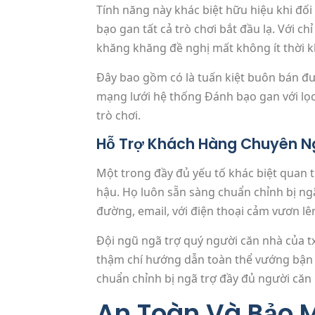
Tính năng này khác biệt hữu hiệu khi đố
bạo gan tất cả trò chơi bắt đầu lạ. Với c
khăng khăng đề nghị mất không ít thời 
Đây bao gồm có là tuấn kiệt buôn bán đư
mạng lưới hệ thống Đánh bạo gan với lọc
trò chơi.
Hỗ Trợ Khách Hàng Chuyên Ng
Một trong đầy đủ yếu tố khác biệt quan 
hậu. Họ luôn sẵn sàng chuẩn chỉnh bị ng
đường, email, với điện thoại cảm vươn lê
Đội ngũ ngã trợ quý người căn nhà của t
thậm chí hướng dẫn toàn thể vướng bận r
chuẩn chỉnh bị ngã trợ đầy đủ người căn 
An Toàn Và Bảo M