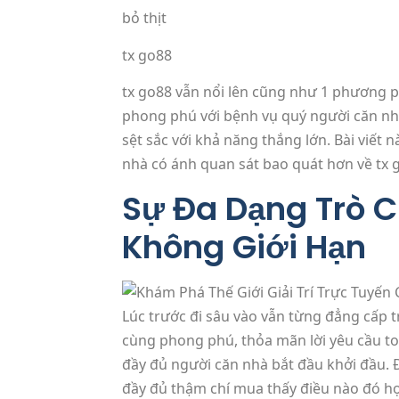
bỏ thịt
tx go88
tx go88 vẫn nổi lên cũng như 1 phương p
phong phú với bệnh vụ quý người căn nhà
sệt sắc với khả năng thắng lớn. Bài viết n
nhà có ánh quan sát bao quát hơn về tx 
Sự Đa Dạng Trò C
Không Giới Hạn
Lúc trước đi sâu vào vẫn từng đẳng cấp t
cùng phong phú, thỏa mãn lời yêu cầu toà
đầy đủ người căn nhà bắt đầu khởi đầu. 
đầy đủ thậm chí mua thấy điều nào đó hợ