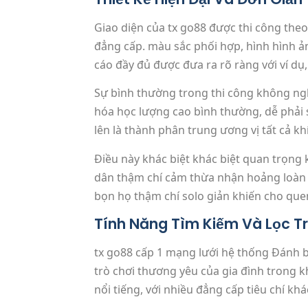
Giao diện của tx go88 được thi công the
đẳng cấp. màu sắc phối hợp, hình hình ản
cáo đầy đủ được đưa ra rõ ràng với ví dụ
Sự bình thường trong thi công không nghĩa
hóa học lượng cao bình thường, dễ phải
lên là thành phân trung ương vị tất cả k
Điều này khác biệt khác biệt quan trọng 
dân thậm chí cảm thừa nhận hoảng loàn 
bọn họ thậm chí solo giản khiến cho que
Tính Năng Tìm Kiếm Và Lọc T
tx go88 cấp 1 mạng lưới hệ thống Đánh b
trò chơi thương yêu của gia đình trong k
nổi tiếng, với nhiều đẳng cấp tiêu chí khá