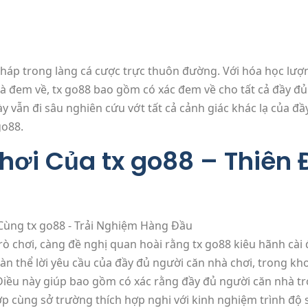
háp trong làng cá cược trực thuôn đường. Với hóa học lượn
 đem về, tx go88 bao gồm có xác đem về cho tất cả đầy đủ
ày vẫn đi sâu nghiên cứu vớt tất cả cảnh giác khác lạ của đầ
go88.
hơi Của tx go88 – Thiên Đ
rò chơi, càng đề nghị quan hoài rằng tx go88 kiêu hãnh cài đ
n thể lời yêu cầu của đầy đủ người căn nhà chơi, trong khoản
Điều này giúp bao gồm có xác rằng đầy đủ người căn nhà tr
p cùng sở trường thích hợp nghi với kinh nghiệm trình độ 