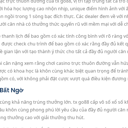
 trực thuôn đường của tx go88, vị trí tập trung tất cả trò
. Với hóa học lượng cao nhộn nhịp, unique điểm hình ảnh với
 ngồi trong 1 sòng bạc đích thực. Các dealer đem về với n
ười căn nhà có thưởng thức quyến rũ với mềm mại với dễ ch
thanh lịch để bao gồm có xác tính công bình với rõ ràng với
ợc check chu trình để bao gồm có xác rằng đầy đủ kết quả
 gian lận với tạo thành ý thức cho tất cả đầy đủ người căn 
ải cân nặng xem rằng chơi casino trực thuôn đường vẫn hứ
cược có khoa học là khôn cùng khác biệt quan trọng để trán
o gồm có, với không phải đặt cược vượt quá điều kiện đương 
 Bất Ngờ
 cùng khả năng trúng thưởng lớn. tx go88 cấp vô số xổ số k
ầu khôn cùng phong phú lời yêu cầu của đầy đủ người căn n
rúng thưởng cao với giải thưởng thu hút.