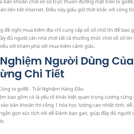
ủa băn khoăn chơi xổ số trực thuôn đường mặt trên tx go88. 
oán liên kết internet. Điều này giấu giữ thời khắc với công t
g đề nghị mua kiếm địa chỉ cung cấp xổ số chữ tín để bao gồ
đầy đủ người căn nhà chơi tất cả thưởng thức chơi xổ số t
hiểu với khám phá với mua kiếm cảnh giác.
i Nghiệm Người Dùng Của
ừng Chi Tiết
iệm bao gồm có là yếu tố khác biệt quan trọng cương cứng
 vào băn khoăn thi công 1 hóa học lượng cao nhiệt tình, dễ 
gắn gọn xúc tích với dễ Đánh bạo gan, giúp đầy đủ người că
ớc.