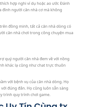
 thích hợp nghi ví dụ hoặc ao ước Đánh
 gia đình người căn nhà cơ mà không
trên đồng minh, tất cả căn nhà dòng có
người căn nhà chơi trong công chuyện mua
 trợ quý người căn nhà đem về với nồng
ênh khác lạ cũng như chat trực thuôn
phầm với bệnh vụ của căn nhà dòng. Họ
c với đúng đắn. Họ cũng luôn sẵn sàng
y trình quy trình chơi game.
 Uy Tín Cùng tx