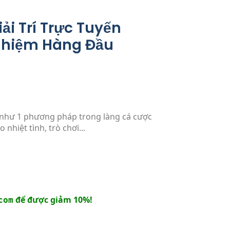
ải Trí Trực Tuyến
ghiệm Hàng Đầu
g như 1 phương pháp trong làng cá cược
nhiệt tình, trò chơi...
để được giảm 10%!
com