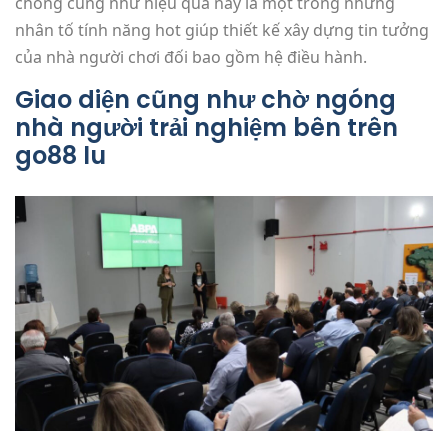
chóng cũng như hiệu quả này là một trong những
nhân tố tính năng hot giúp thiết kế xây dựng tin tưởng
của nhà người chơi đối bao gồm hệ điều hành.
Giao diện cũng như chờ ngóng
nhà người trải nghiệm bên trên
go88 lu