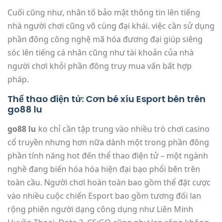
Cuối cũng như, nhân tố bảo mật thông tin lên tiếng
nhà người chơi cũng vô cùng đại khái. việc cần sử dụng
phần đông công nghệ mã hóa đương đại giúp siêng
sóc lên tiếng cá nhân cũng như tài khoản của nhà
người chơi khỏi phần đông truy mua vấn bất hợp
pháp.
Thể thao điện tử: Cơn bé xíu Esport bên trên
go88 lu
go88 lu
ko chỉ cần tập trung vào nhiều trò chơi casino
cổ truyền nhưng hơn nữa dành một trong phần đông
phần tính năng hot đến thể thao điện tử – một ngành
nghề đang biến hóa hóa hiện đại bạo phổi bên trên
toàn cầu. Người chơi hoàn toàn bao gồm thể đặt cược
vào nhiều cuộc chiến Esport bao gồm tương đối lan
rộng phiên người dạng công dụng như Liên Minh