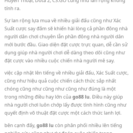
Huyền Thoại, Dota 2, CS:GO cũng như lan rộng không
tính ra.
Sự lan rộng lựa mua về nhiều giải đấu cũng như Xác
Suất cược say đắm sẽ khiến hài lòng cả phần đông nhà
người dân chơi chuyên lẫn phần đông nhà người dân
mới bước đầu. Giao diện đặt cược trực quan, dễ cần sử
dụng giúp nhà người chơi dễ dàng theo dõi cũng như
đặt cược vào nhiều cuộc chiến nhà người mê say.
việc cập nhật lên tiếng về nhiều giải đấu, Xác Suất cược,
cũng như hiệu quả cuộc chiến cách thức sắp nhất
chóng cũng như cũng như cũng như đúng là một
trong những điều hay lớn của
go88 lu
. Điều này giúp
nhà người chơi luôn chớp lấy được tình hình cũng như
quyết định võ thuật đặt cược một cách thức lanh lợi.
bên cạnh đấy,
go88 lu
còn phân phối nhiều lên tiếng