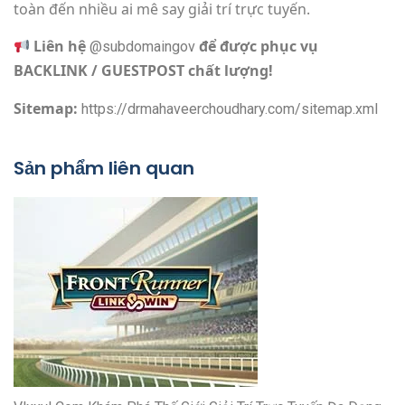
toàn đến nhiều ai mê say giải trí trực tuyến.
Liên hệ
để được phục vụ
@subdomaingov
BACKLINK / GUESTPOST chất lượng!
Sitemap:
https://drmahaveerchoudhary.com/sitemap.xml
Sản phẩm liên quan