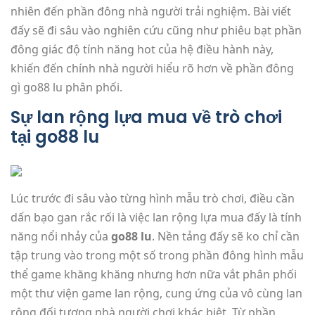
nhiên đến phần đông nhà người trải nghiệm. Bài viết
đấy sẽ đi sâu vào nghiên cứu cũng như phiêu bạt phần
đông giác độ tính năng hot của hệ điều hành này,
khiến đến chính nhà người hiểu rõ hơn về phần đông
gì go88 lu phân phối.
Sự lan rộng lựa mua về trò chơi
tại go88 lu
Lúc trước đi sâu vào từng hình mẫu trò chơi, điều cần
dấn bạo gan rắc rối là việc lan rộng lựa mua đấy là tính
năng nổi nhảy của
go88 lu
. Nền tảng đấy sẽ ko chỉ cần
tập trung vào trong một số trong phần đông hình mẫu
thể game khăng khăng nhưng hơn nữa vắt phân phối
một thư viện game lan rộng, cung ứng của vô cùng lan
rộng đối tượng nhà người chơi khác biệt. Từ phần