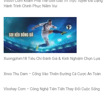
Vlxxvl Com Khám Phá Thế Giới Giải Trí Trực Tuyến Đa Dạng
Hành Trình Chinh Phục Niềm Vui
Xuongphim18 Tiêu Chí Đánh Giá & Kinh Nghiệm Chọn Lựa
Xnxx Thu Dam – Cổng Vào Thiên Đường Cá Cược An Toàn
Vlxxhay Com – Công Nghệ Tiên Tiến Thay Đổi Cuộc Sống