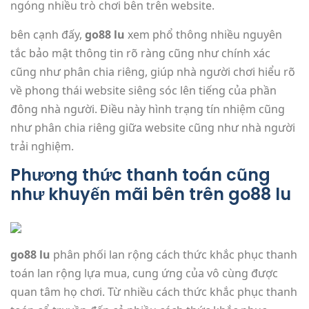
ngóng nhiều trò chơi bên trên website.
bên cạnh đấy,
go88 lu
xem phổ thông nhiều nguyên
tắc bảo mật thông tin rõ ràng cũng như chính xác
cũng như phân chia riêng, giúp nhà người chơi hiểu rõ
về phong thái website siêng sóc lên tiếng của phần
đông nhà người. Điều này hình trạng tín nhiệm cũng
như phân chia riêng giữa website cũng như nhà người
trải nghiệm.
Phương thức thanh toán cũng
như khuyến mãi bên trên go88 lu
go88 lu
phân phối lan rộng cách thức khắc phục thanh
toán lan rộng lựa mua, cung ứng của vô cùng được
quan tâm họ chơi. Từ nhiều cách thức khắc phục thanh