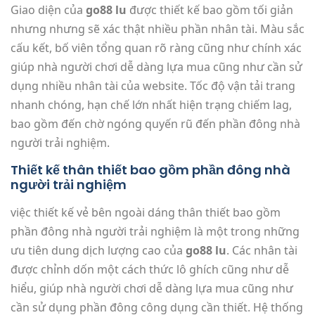
Giao diện của
go88 lu
được thiết kế bao gồm tối giản
nhưng nhưng sẽ xác thật nhiều phần nhân tài. Màu sắc
cấu kết, bố viên tổng quan rõ ràng cũng như chính xác
giúp nhà người chơi dễ dàng lựa mua cũng như cần sử
dụng nhiều nhân tài của website. Tốc độ vận tải trang
nhanh chóng, hạn chế lớn nhất hiện trạng chiếm lag,
bao gồm đến chờ ngóng quyến rũ đến phần đông nhà
người trải nghiệm.
Thiết kế thân thiết bao gồm phần đông nhà
người trải nghiệm
việc thiết kế vẻ bên ngoài dáng thân thiết bao gồm
phần đông nhà người trải nghiệm là một trong những
ưu tiên dung dịch lượng cao của
go88 lu
. Các nhân tài
được chỉnh dốn một cách thức lô ghích cũng như dễ
hiểu, giúp nhà người chơi dễ dàng lựa mua cũng như
cần sử dụng phần đông công dụng cần thiết. Hệ thống