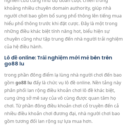
nghiên cứu cũng như dự đoán cuộc chiến trong
khoảng nhiều chuyên domain authority, giúp nhà
người chơi bao gồm bổ sung phổ thông lên tiếng mua
hiểu phổ thông trước khi đặt cược. Đây là một trong
những điều khác biệt tính năng hot, biểu hiện sự
chuyên cũng như tập trung đến nhà người trải nghiệm
của hệ điều hành.
Lô đề online: Trải nghiệm mới mẻ bên trên
go88 lu
trong phần đông điểm lạ lùng nhà người chơi đến bao
gồm
go88 lu
đấy là chức vụ lô đề online. Nền tảng này
phân phối lan rộng điều khoản chơi lô đề khác biệt,
cung ứng sở mê say của vô cùng được quan tâm họ
chơi. Từ phần đông điều khoản chơi cổ truyền đến cả
nhiều điều khoản chơi đương đại, nhà người chơi bao
gồm tương đối lan rộng sự lựa mua hơn.