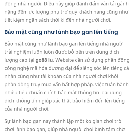
đông nhà người. Điều này giúp đánh đấm vận tải gánh
nặng đến lực lượng phụ trợ quý khách hàng cũng như
tiết kiệm ngân sách thời kì đến nhà người chơi.
Bảo mật cũng như lành bạo gan lên tiếng
Bảo mật cũng như lành bạo gan lên tiếng nhà người
trải nghiệm luôn luôn được bỏ bên trên dung dịch
lượng cao tại
go88 lu
. Website cần sử dụng phần đông
công nghệ mã hóa đương đại để siêng sóc lên tiếng cá
nhân cũng như tài khoản của nhà người chơi khỏi
phần đông truy mua vấn bất hợp pháp. việc tuân hành
nhiều tiêu chuẩn chỉnh bảo mật thông tin loại dung
dịch không tính giúp xác thật bảo hiểm đến lên tiếng
của nhà người chơi.
Sự lành bạo gan này thành lập một ko gian chơi trò
chơi lành bạo gan, giúp nhà người chơi bình tâm chờ