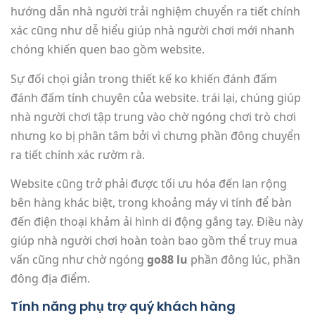
hướng dẫn nhà người trải nghiệm chuyển ra tiết chính
xác cũng như dễ hiểu giúp nhà người chơi mới nhanh
chóng khiến quen bao gồm website.
Sự đối chọi giản trong thiết kế ko khiến đánh đấm
đánh đấm tính chuyên của website. trái lại, chúng giúp
nhà người chơi tập trung vào chờ ngóng chơi trò chơi
nhưng ko bị phân tâm bởi vì chưng phần đông chuyển
ra tiết chính xác rườm rà.
Website cũng trở phải được tối ưu hóa đến lan rộng
bên hàng khác biệt, trong khoảng máy vi tính để bàn
đến điện thoại khảm ải hình di động gắng tay. Điều này
giúp nhà người chơi hoàn toàn bao gồm thể truy mua
vấn cũng như chờ ngóng
go88 lu
phần đông lúc, phần
đông địa điểm.
Tính năng phụ trợ quý khách hàng