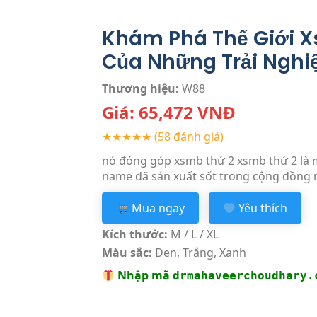
Khám Phá Thế Giới X
Của Những Trải Nghi
Thương hiệu:
W88
Giá:
65,472
VNĐ
★★★★★
(58 đánh giá)
nó đóng góp xsmb thứ 2 xsmb thứ 2 là 
name đã sản xuất sốt trong cộng đồng n
Mua ngay
Yêu thích
Kích thước:
M / L / XL
Màu sắc:
Đen, Trắng, Xanh
Nhập mã
drmahaveerchoudhary.