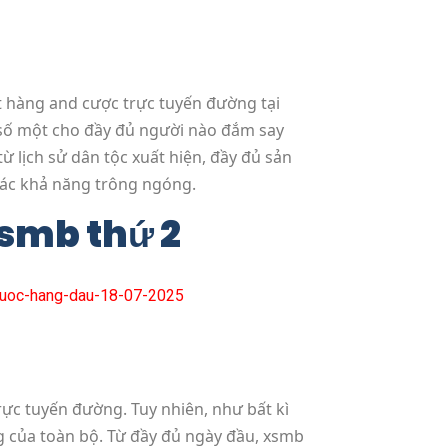
 hàng and cược trực tuyến đường tại
 số một cho đầy đủ người nào đắm say
ừ lịch sử dân tộc xuất hiện, đầy đủ sản
các khả năng trông ngóng.
xsmb thứ 2
cuoc-hang-dau-18-07-2025
ực tuyến đường. Tuy nhiên, như bất kì
ng của toàn bộ. Từ đầy đủ ngày đầu, xsmb