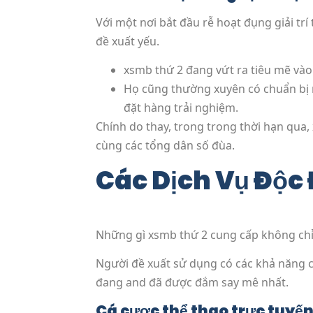
Với một nơi bắt đầu rễ hoạt đụng giải t
đề xuất yếu.
xsmb thứ 2 đang vứt ra tiêu mẽ vào
Họ cũng thường xuyên có chuẩn bị 
đặt hàng trải nghiệm.
Chính do thay, trong trong thời hạn qua
cùng các tổng dân số đùa.
Các Dịch Vụ Độc
Những gì xsmb thứ 2 cung cấp không chỉ
Người đề xuất sử dụng có các khả năng ch
đang and đã được đắm say mê nhất.
Cá cược thể thao trực tuyế