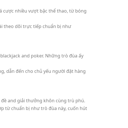
cá cược nhiều vượt bậc thể thao, từ bóng
ài theo dõi trực tiếp chuẩn bị như
, blackjack and poker. Những trò đùa ấy
ng, dẫn đến cho chủ yếu người đặt hàng
ủ đề and giải thưởng khôn cùng trù phú.
p từ chuẩn bị như trò đùa này, cuốn hút