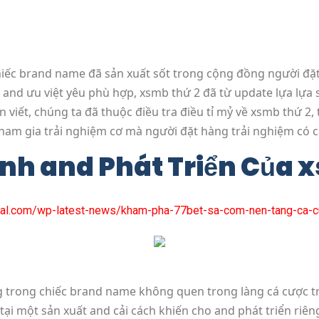
iếc brand name đã sản xuất sốt trong cộng đồng người đặt
 and ưu việt yêu phù hợp, xsmb thứ 2 đã từ update lựa lựa
iết, chúng ta đã thuộc điều tra điều tỉ mỷ về xsmb thứ 2, t
ham gia trải nghiệm cơ mà người đặt hàng trải nghiệm có 
ành and Phát Triển Của 
ital.com/wp-latest-news/kham-pha-77bet-sa-com-nen-tang-ca-
 trong chiếc brand name không quen trong làng cá cược tr
 tại một sản xuất and cải cách khiến cho and phát triển riê