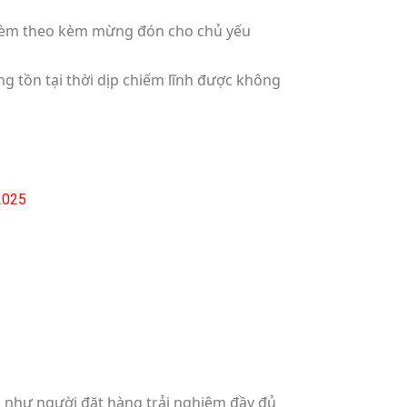
g kèm theo kèm mừng đón cho chủ yếu
g tồn tại thời dịp chiếm lĩnh được không
2025
ị như người đặt hàng trải nghiệm đầy đủ