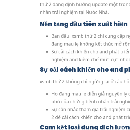
thứ 2 đang định hướng update một trong đ
nhân trải nghiệm tại Nước Nhà.
Nền tảng đầu tiên xuất hiện
Ban đầu, xsmb thứ 2 chỉ cung cấp ng
đang mau lẹ không kết thúc mở rộn
Sự cải cách khiến cho and phát tri
nghiệm and kiềm chế mức cực nhọc 
Sự cải cách khiến cho and p
xsmb thứ 2 không chỉ ngừng lại ở câu hỏi
Họ đang mau lẹ diễn giả nguyên lý 
phú của chứng bệnh nhân trải ngh
Sự cân nhắc tham gia trải nghiệm c
2 để cải cách khiến cho and phát tri
Cam kết loại dung dịch lượn