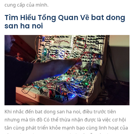
cung cấp của mình.
Tìm Hiểu Tổng Quan Về bat dong
san ha noi
Khi nhắc đến bat dong san ha noi, điều trước tiên
nhưng mà tín đồ Có thể thừa nhận được là việc cơ hội
tân cùng phát triển khỏe mạnh bạo cùng linh hoạt của