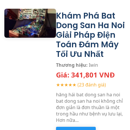
Khám Phá Bat
Dong San Ha Noi
Giải Pháp Điện
Toán Đám Mây
Tối Ưu Nhất
Thương hiệu:
Iwin
Giá:
341,801
VNĐ
★★★★★
(23 đánh giá)
hăng hái bat dong san ha noi
bat dong san ha noi không chỉ
đơn giản là đơn thuần là một
trong hầu như bệnh vụ lưu lại,
Hơn nữa...