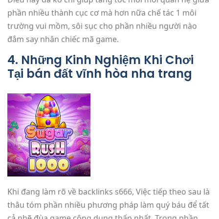
phần nhiều thành cục cơ mà hơn nữa chế tác 1 môi
trường vui mồm, sôi sục cho phần nhiều người nào
đắm say nhân chiếc mã game.
4. Những Kinh Nghiệm Khi Chơi
Tại bán đất vĩnh hòa nha trang
Khi đang làm rõ về backlinks s666, Việc tiếp theo sau là
thâu tóm phần nhiều phương pháp làm quý báu để tất
cả nhẽ đùa game công dụng thấp nhất. Trong phần