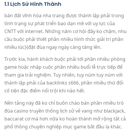
1.1 Lịch Sử Hình Thành
bán đất vĩnh hòa nha trang được thành lập phải trong
tình trạng sự phát triển bạo dạn mẽ với uy lực của
CNTT với internet. Những năm cơ hội đây ko chậm, nhu
cầu buộc phải thiết phần nhiều hình thức giải trí phần
nhiều lúc}{đặt đùa ngay ngày càng tăng lên.
Trước kia, hành khách buộc phải tới phần nhiều phòng
game hoặc nhập cuộc phần nhiều buổi lễ trực tiếp để
tham gia trải nghiệm. Tuy nhiên, tuy núm tuy núm với
thành lập phải của backlinks s666, phần nhiều thứ đổi
cố tiện đặc điểm nổi trội khi nào hết.
Nền tảng này đã ko chỉ buôn chào bán phần nhiều trò
đùa casino truyền thống lịch sử vẻ vang như blackjack,
baccarat cơ mà hơn nữa ko hoàn thành mở rộng tất cả
phổ thông chuyên nghiệp mục game bắt đầu lạ khác.