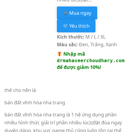
Mua ngay
Yêu thích
Kích thước:
M / L / XL
Màu sắc:
Đen, Trắng, Xanh
Nhập mã
drmahaveerchoudhary.com
để được giảm 10%!
thế cho nên là
bán đất vĩnh hòa nha trang
bán đất vĩnh hòa nha trang là 1 hệ ứng dụng phần
nhiều hình thức giải trí phần nhiều lúc}{đặt đùa ngay
duyên dáng, khu vực game thủ cũng luôn tồn tại thể