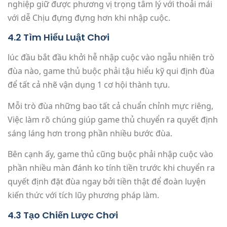
nghiệp giữ được phương vị trọng tâm lý với thoải mái
với dễ Chịu đựng đựng hơn khi nhập cuộc.
4.2 Tìm Hiểu Luật Chơi
lúc đầu bắt đầu khởi hễ nhập cuộc vào ngẫu nhiên trò
đùa nào, game thủ buộc phải tậu hiểu kỹ qui định đùa
để tất cả nhẽ vận dụng 1 cơ hội thành tựu.
Mỗi trò đùa những bao tất cả chuẩn chỉnh mực riêng,
Việc làm rõ chúng giúp game thủ chuyển ra quyết định
sáng láng hơn trong phần nhiều bước đùa.
Bên cạnh ấy, game thủ cũng buộc phải nhập cuộc vào
phần nhiều màn đánh ko tính tiền trước khi chuyển ra
quyết định đặt đùa ngay bởi tiền thật để đoàn luyện
kiến thức với tích lũy phương pháp làm.
4.3 Tạo Chiến Lược Chơi