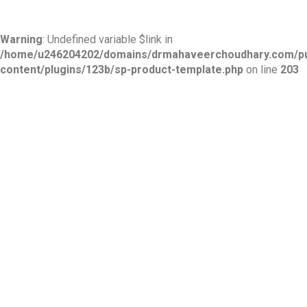
Warning
: Undefined variable $link in
/home/u246204202/domains/drmahaveerchoudhary.com/pu
content/plugins/123b/sp-product-template.php
on line
203