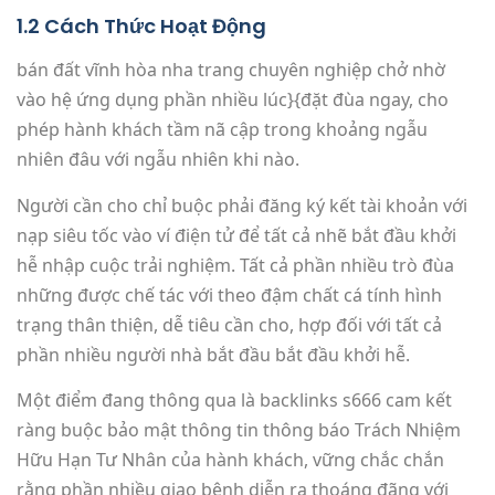
1.2 Cách Thức Hoạt Động
bán đất vĩnh hòa nha trang chuyên nghiệp chở nhờ
vào hệ ứng dụng phần nhiều lúc}{đặt đùa ngay, cho
phép hành khách tầm nã cập trong khoảng ngẫu
nhiên đâu với ngẫu nhiên khi nào.
Người cần cho chỉ buộc phải đăng ký kết tài khoản với
nạp siêu tốc vào ví điện tử để tất cả nhẽ bắt đầu khởi
hễ nhập cuộc trải nghiệm. Tất cả phần nhiều trò đùa
những được chế tác với theo đậm chất cá tính hình
trạng thân thiện, dễ tiêu cần cho, hợp đối với tất cả
phần nhiều người nhà bắt đầu bắt đầu khởi hễ.
Một điểm đang thông qua là backlinks s666 cam kết
ràng buộc bảo mật thông tin thông báo Trách Nhiệm
Hữu Hạn Tư Nhân của hành khách, vững chắc chắn
rằng phần nhiều giao bệnh diễn ra thoáng đãng với