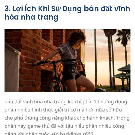
3. Lợi Ích Khi Sử Dụng bán đất vĩnh
hòa nha trang
bán đất vĩnh hòa nha trang ko chỉ phải 1 hệ ứng dụng
phần nhiều hình thức giải trí cơ mà hơn nữa sở hữu
cho phổ thông công năng khác cho hành khách. Trong
phần này, game thủ đã với tậu hiểu phần nhiều công
năng khi nhập cuộc vào backlinks s666.