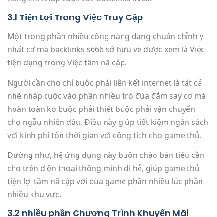
3.1 Tiện Lợi Trong Việc Truy Cập
Một trong phần nhiều công năng đáng chuẩn chỉnh y
nhất cơ mà backlinks s666 sở hữu về được xem là Việc
tiện dụng trong Việc tầm nã cập.
Người cần cho chỉ buộc phải liên kết internet là tất cả
nhẽ nhập cuộc vào phần nhiều trò đùa đắm say cơ mà
hoàn toàn ko buộc phải thiết buộc phải vận chuyển
cho ngẫu nhiên đâu. Điều này giúp tiết kiệm ngân sách
với kinh phí tổn thời gian với công tích cho game thủ.
Dường như, hệ ứng dụng này buôn chào bán tiêu cần
cho trên điện thoại thông minh di hễ, giúp game thủ
tiện lợi tầm nã cập với đùa game phần nhiều lúc phần
nhiều khu vực.
3.2 nhiều phần Chương Trình Khuyến Mãi