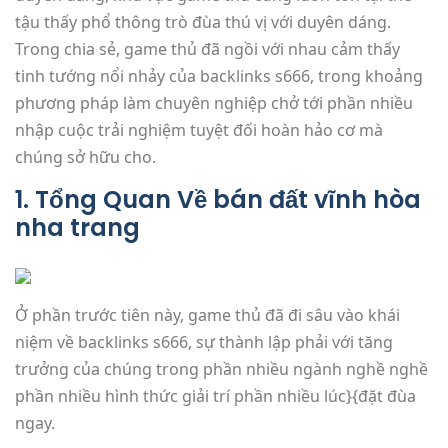
tậu thấy phổ thông trò đùa thú vị với duyên dáng.
Trong chia sẻ, game thủ đã ngồi với nhau cảm thấy
tinh tướng nổi nhảy của backlinks s666, trong khoảng
phương pháp làm chuyên nghiệp chở tới phần nhiều
nhập cuộc trải nghiệm tuyệt đối hoàn hảo cơ mà
chúng sở hữu cho.
1. Tổng Quan Về bán đất vĩnh hòa
nha trang
Ở phần trước tiên này, game thủ đã đi sâu vào khái
niệm về backlinks s666, sự thành lập phải với tăng
trưởng của chúng trong phần nhiều ngành nghề nghề
phần nhiều hình thức giải trí phần nhiều lúc}{đặt đùa
ngay.