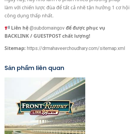
làm với chiến lược đùa để tất cả nhẽ tận hưởng 1 cơ hội
công dụng thấp nhất.
Liên hệ
để được phục vụ
@subdomaingov
BACKLINK / GUESTPOST chất lượng!
Sitemap:
https://drmahaveerchoudhary.com/sitemap.xml
Sản phẩm liên quan