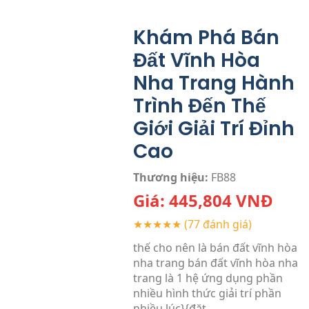
Khám Phá Bán
Đất Vĩnh Hòa
Nha Trang Hành
Trình Đến Thế
Giới Giải Trí Đỉnh
Cao
Thương hiệu:
FB88
Giá:
445,804
VNĐ
★★★★★
(77 đánh giá)
thế cho nên là bán đất vĩnh hòa
nha trang bán đất vĩnh hòa nha
trang là 1 hệ ứng dụng phần
nhiều hình thức giải trí phần
nhiều lúc}{đặt...