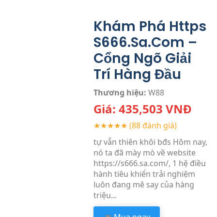
Khám Phá Https
S666.Sa.Com –
Cổng Ngõ Giải
Trí Hàng Đầu
Thương hiệu:
W88
Giá:
435,503
VNĐ
★★★★★
(88 đánh giá)
tự vẫn thiên khôi bđs Hôm nay,
nó ta đã mày mò về website
https://s666.sa.com/, 1 hệ điều
hành tiêu khiển trải nghiệm
luôn đang mê say của hàng
triệu...