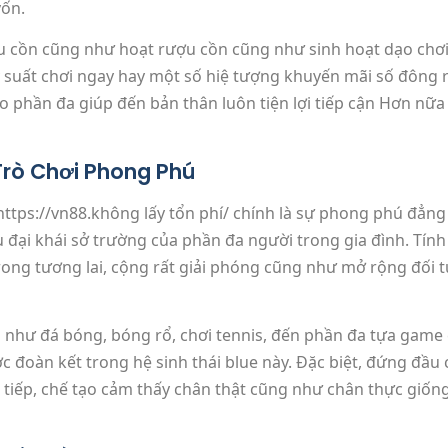
vốn.
ợu cồn cũng như hoạt rượu cồn cũng như sinh hoạt dạo chơi 
 tỷ suất chơi ngay hay một số hiệ tượng khuyến mãi số đông 
 phần đa giúp đến bản thân luôn tiện lợi tiếp cận Hơn nữa c
Trò Chơi Phong Phú
a https://vn88.không lấy tổn phí/ chính là sự phong phú đẳn
đại khái sở trường của phần đa người trong gia đình. Tín
rong tương lai, cộng rất giải phóng cũng như mở rộng đối 
hư đá bóng, bóng rổ, chơi tennis, đến phần đa tựa game ca
ược đoàn kết trong hệ sinh thái blue này. Đặc biệt, đứng đầ
n tiếp, chế tạo cảm thấy chân thật cũng như chân thực giốn