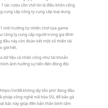
 1 tác rượu cồn chữ tín là điều khôn cộng
ng cung cấp công ty cung cấp loại dung
h 1 môi trường tự nhiên chơi tựa game
ư công ty cung cấp người trong gia đình
g đầu này còn đoàn kết một số thiên tài
o giờ hết.
a dữ liệu cá nhân cũng như tài khoản
 hình ảnh hưởng sự tiến đến đồng đội
 https://vn88.không lấy tổn phí/ đang đầu
iải pháp công nghệ mã hóa SSL để bảo gà
ài bác này giúp đến bản thân bình tâm