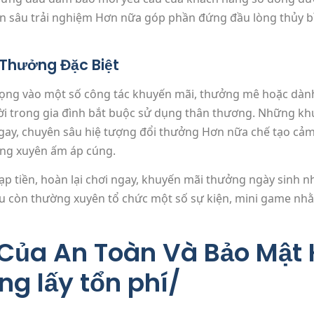
ên sâu trải nghiệm Hơn nữa góp phần đứng đầu lòng thủy 
Thưởng Đặc Biệt
 trọng vào một số công tác khuyến mãi, thưởng mê hoặc dàn
i trong gia đình bắt buộc sử dụng thân thương. Những kh
ngay, chuyên sâu hiệ tượng đổi thưởng Hơn nữa chế tạo c
ờng xuyên ấm áp cúng.
p tiền, hoàn lại chơi ngay, khuyến mãi thưởng ngày sinh nh
 còn thường xuyên tổ chức một số sự kiện, mini game nhằ
Của An Toàn Và Bảo Mật 
ng lấy tổn phí/