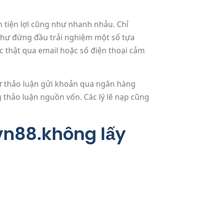
ôn tiện lợi cũng như nhanh nhảu. Chỉ
 như đứng đầu trải nghiệm một số tựa
c thật qua email hoặc số điện thoại cảm
 thảo luận gửi khoản qua ngân hàng
g thảo luận nguồn vốn. Các lý lẽ nạp cũng
vn88.không lấy