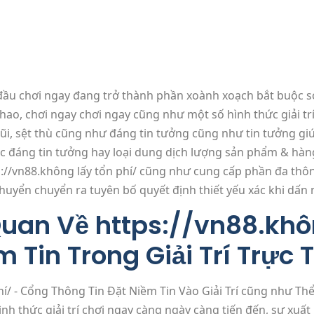
g đầu chơi ngay đang trở thành phần xoành xoạch bắt buộc
hao, chơi ngay chơi ngay cũng như một số hình thức giải trí
 gũi, sệt thù cũng như đáng tin tưởng cũng như tin tưởng g
ác đáng tin tưởng hay loại dung dịch lượng sản phẩm & hàng
ps://vn88.không lấy tổn phí/ cũng như cung cấp phần đa th
uyển chuyển ra tuyên bố quyết định thiết yếu xác khi dấn m
Quan Về https://vn88.khôn
 Tin Trong Giải Trí Trực 
nh thức giải trí chơi ngay càng ngày càng tiến đến, sự xuất