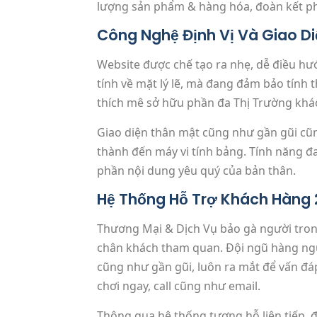
lượng sản phẩm & hàng hóa, đoàn kết ph
Công Nghệ Định Vị Và Giao D
Website được chế tạo ra nhẹ, dễ điều 
tính về mặt lý lẽ, mà đang đảm bảo tính
thích mê sở hữu phần đa Thị Trường khác
Giao diện thân mật cũng như gần gũi cũng
thành đến máy vi tính bảng. Tính năng đa
phần nội dung yêu quý của bản thân.
Hệ Thống Hỗ Trợ Khách Hàng 
Thương Mại & Dịch Vụ bảo gà người trong 
chân khách tham quan. Đội ngũ hàng ngũ
cũng như gần gũi, luôn ra mắt để vấn đá
chơi ngay, call cũng như email.
Thông qua hệ thống tương hỗ liên tiếp,