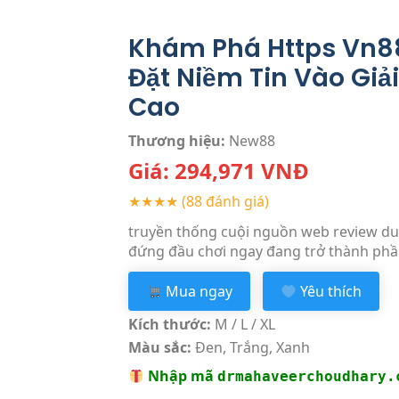
Khám Phá Https Vn88
Đặt Niềm Tin Vào Giải
Cao
Thương hiệu:
New88
Giá:
294,971
VNĐ
★★★★
(88 đánh giá)
truyền thống cuội nguồn web review du l
đứng đầu chơi ngay đang trở thành phầ
Mua ngay
Yêu thích
Kích thước:
M / L / XL
Màu sắc:
Đen, Trắng, Xanh
Nhập mã
drmahaveerchoudhary.