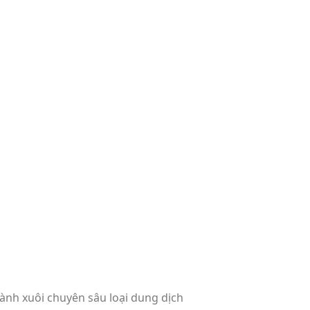
ành xuôi chuyên sâu loại dung dịch