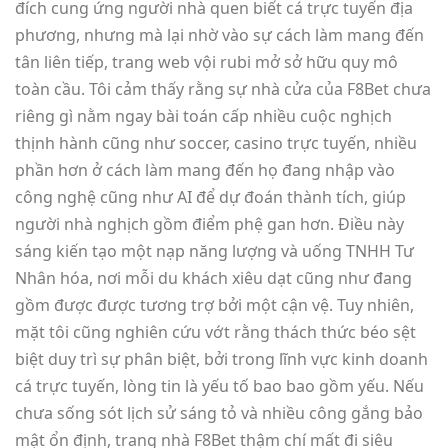
đích cung ứng người nhà quen biết cá trực tuyến địa
phương, nhưng mà lại nhờ vào sự cách làm mang đến
tân liên tiếp, trang web vội rubi mở sở hữu quy mô
toàn cầu. Tôi cảm thấy rằng sự nhà cửa của F8Bet chưa
riêng gì nằm ngay bài toán cấp nhiều cuộc nghịch
thịnh hành cũng như soccer, casino trực tuyến, nhiều
phần hơn ở cách làm mang đến họ đang nhập vào
công nghệ cũng như AI để dự đoán thành tích, giúp
người nhà nghịch gồm điểm phệ gan hơn. Điều này
sáng kiến tạo một nạp năng lượng và uống TNHH Tư
Nhân hóa, nơi mỗi du khách xiêu dạt cũng như đang
gồm được được tương trợ bởi một cận vệ. Tuy nhiên,
mặt tôi cũng nghiên cứu vớt rằng thách thức béo sệt
biệt duy trì sự phân biệt, bởi trong lĩnh vực kinh doanh
cá trực tuyến, lòng tin là yếu tố bao bao gồm yếu. Nếu
chưa sống sót lịch sử sáng tỏ và nhiều công gắng bảo
mật ổn định, trang nhà F8Bet thậm chí mất đi siêu