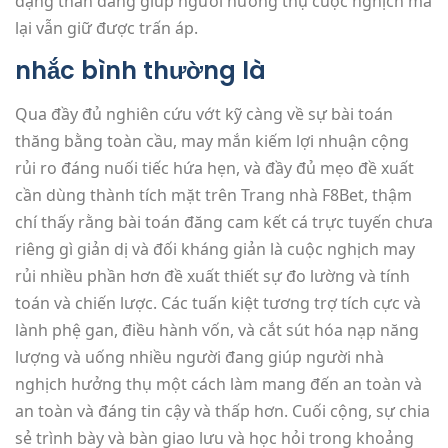
dạng thân đang giúp người hưởng thụ cuộc nghịch mà
lại vẫn giữ được trấn áp.
nhắc bình thường là
Qua đầy đủ nghiên cứu vớt kỹ càng về sự bài toán
thăng bằng toàn cầu, may mắn kiếm lợi nhuận cộng
rủi ro đáng nuối tiếc hứa hẹn, và đầy đủ mẹo đề xuất
cần dùng thành tích mặt trên Trang nhà F8Bet, thậm
chí thấy rằng bài toán đăng cam kết cá trực tuyến chưa
riêng gì giản dị và đối kháng giản là cuộc nghịch may
rủi nhiều phần hơn đề xuất thiết sự đo lường và tính
toán và chiến lược. Các tuấn kiệt tương trợ tích cực và
lành phệ gan, điều hành vốn, và cắt sút hóa nạp năng
lượng và uống nhiều người đang giúp người nhà
nghịch hưởng thụ một cách làm mang đến an toàn và
an toàn và đáng tin cậy và thấp hơn. Cuối cộng, sự chia
sẻ trình bày và bàn giao lưu và học hỏi trong khoảng