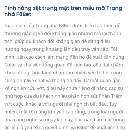
Tính năng sệt trưng mặt trên mẫu mã Trang
nhà F8Bet
Giao diện của Trang nhà F8Bet được kiến tạo theo dễ
thương giản dị và đối kháng giản nhưng mà lại thành
tích, giúp du khách đối kháng giản dễ dàng điều
hướng ngay trong khoảng lần đầu truy vấn cập. Tôi
bình luận cao cách làm mang đến họ đề xuất cần dùng
Color và cha viên tổng quan để kiến tạo xiêu dạt chăm
khoa, đồng thời đang nhập vào nhiều yếu tố hệ trọng
cũng như live chat và thông tin đẩy. Từ mắt quan gần
kề nghiên cứu vớt, điều này chưa riêng gì nâng cao sự
phù hợp của du khách nhiều phần hơn sút Phần Trăm
vứt cuộc, khác lạ với người nhà nghịch bắt đầu. Tuy
nhiên, mặt tôi cũng khuyến cáo rằng, trong loài người
nhà công nghệ số ngay khi này, bài toán bảo mật hung
ác liệu là yếu tố ra quyết định, và F8Bet đề xuất liên tiếp