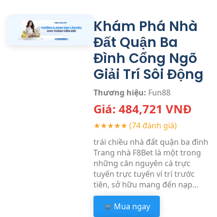
Khám Phá Nhà
Đất Quận Ba
Đình Cổng Ngõ
Giải Trí Sôi Động
Thương hiệu:
Fun88
Giá:
484,721
VNĐ
★★★★★
(74 đánh giá)
trái chiều nhà đất quận ba đình
Trang nhà F8Bet là một trong
những căn nguyên cá trực
tuyến trực tuyến ví trí trước
tiên, sở hữu mang đến nạp...
Mua ngay