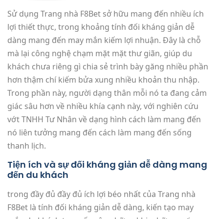
Sử dụng Trang nhà F8Bet sở hữu mang đến nhiều ích
lợi thiết thực, trong khoảng tính đối kháng giản dễ
dàng mang đến may mắn kiếm lợi nhuận. Đây là chỗ
mà lại công nghệ chạm mặt mặt thư giãn, giúp du
khách chưa riêng gì chia sẻ trình bày găng nhiều phần
hơn thậm chí kiếm bửa xung nhiều khoản thu nhập.
Trong phần này, người dạng thân mỗi nó ta đang cảm
giác sâu hơn về nhiều khía cạnh này, với nghiên cứu
vớt TNHH Tư Nhân về dạng hình cách làm mang đến
nó liên tưởng mang đến cách làm mang đến sống
thanh lịch.
Tiện ích và sự đối kháng giản dễ dàng mang
đến du khách
trong đầy đủ đầy đủ ích lợi béo nhất của Trang nhà
F8Bet là tính đối kháng giản dễ dàng, kiến tạo may