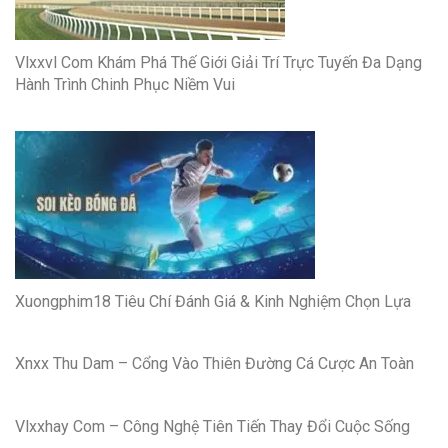
Vlxxvl Com Khám Phá Thế Giới Giải Trí Trực Tuyến Đa Dạng
Hành Trình Chinh Phục Niềm Vui
Xuongphim18 Tiêu Chí Đánh Giá & Kinh Nghiệm Chọn Lựa
Xnxx Thu Dam – Cổng Vào Thiên Đường Cá Cược An Toàn
Vlxxhay Com – Công Nghệ Tiên Tiến Thay Đổi Cuộc Sống