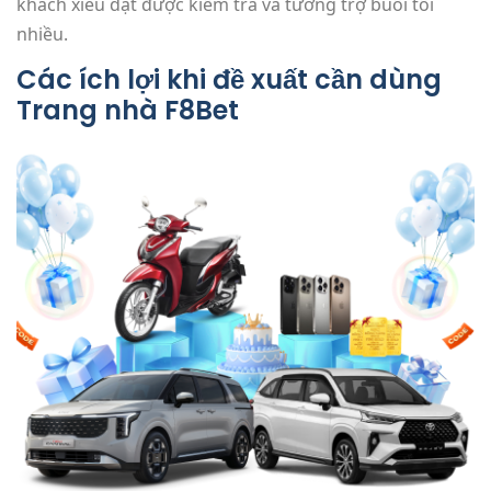
khách xiêu dạt được kiểm tra và tương trợ buổi tối
nhiều.
Các ích lợi khi đề xuất cần dùng
Trang nhà F8Bet