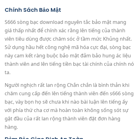
Chính Sách Bảo Mật
S666 sòng bạc download nguyên tắc bảo mật mang
giá thấp nhất để chính xác rằng lên tiếng của thành
viên tiêu dùng được chăm sóc ở tầm mức Khủng nhất.
Sử dụng hầu hết công nghệ mã hóa cực đại, sòng bạc
này cam kết ràng buộc bảo mật đảm bảo hung ác liệu
thành viên and lên tiếng tiền bạc tài chính của chính nó
ta.
Người nghịch rất lan rộng Chắn chắn là bình thản khi
chăm cung cấp đến lên tiếng thành viên đến s666 sòng
bạc, vày bọn họ sẽ chưa khi nào bài luận lên tiếng ấy
với phía thứ cha cơ mà hoàn toàn không sống sót sự
gật đầu của rất lan rộng thành viên đặt đơn hàng
hàng.