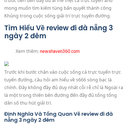
trước tiên đến đầy đủ ai mê mệt cá trực tuyến and
mong muốn tìm kiếm túng bấn quyết thành công
Khủng trong cuộc sống giải trí trực tuyến đường.
Tìm Hiểu Về review đi đà nẵng 3
ngày 2 đêm
Xem thêm:
newshaven360.com
Trước khi bước chân vào cuộc sống cá trực tuyến trực
tuyến đường, câu hỏi am hiểu về s666 sòng bạc là
chính. Đây không đầy đủ duy nhất cỗi rễ chỉ là Ngoài ra
là một trong thiên bên đường đến đầy đủ tổng tổng
dân số thu hút giải trí.
Định Nghĩa Và Tổng Quan Về review đi đà
nẵng 3 ngày 2 đêm