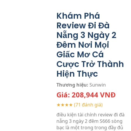
Khám Phá
Review Đi Đà
Nẵng 3 Ngày 2
Đêm Nơi Mọi
Giấc Mơ Cá
Cược Trở Thành
Hiện Thực
Thương hiệu:
Sunwin
Giá:
208,944
VNĐ
★★★★
(71 đánh giá)
điều kiện tài chính review đi đà
nẵng 3 ngày 2 đêm S666 sòng
bạc là một trong trong đầy đủ