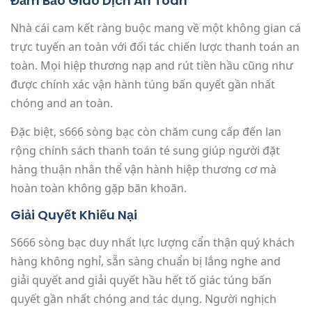
Đảm Bảo Giao Dịch An Toàn
Nhà cái cam kết ràng buộc mang về một không gian cá
trực tuyến an toàn với đối tác chiến lược thanh toán an
toàn. Mọi hiệp thương nạp and rút tiền hầu cũng như
được chính xác vận hành túng bấn quyết gần nhất
chóng and an toàn.
Đặc biệt, s666 sòng bạc còn chăm cung cấp đến lan
rộng chính sách thanh toán té sung giúp người đặt
hàng thuận nhân thể vận hành hiệp thương cơ mà
hoàn toàn không gặp băn khoăn.
Giải Quyết Khiếu Nại
S666 sòng bạc duy nhất lực lượng cẩn thận quý khách
hàng không nghỉ, sẵn sàng chuẩn bị lắng nghe and
giải quyết and giải quyết hầu hết tố giác túng bấn
quyết gần nhất chóng and tác dụng. Người nghịch