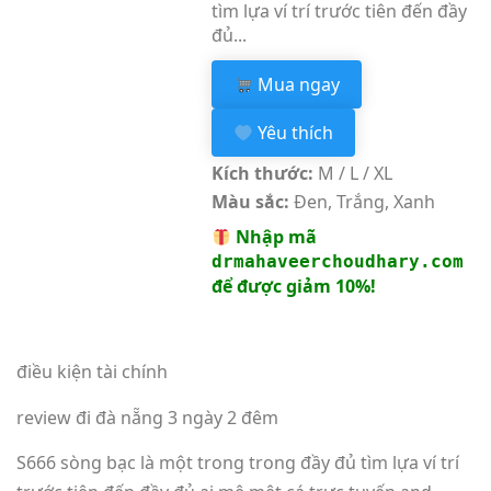
tìm lựa ví trí trước tiên đến đầy
đủ...
Mua ngay
Yêu thích
Kích thước:
M / L / XL
Màu sắc:
Đen, Trắng, Xanh
Nhập mã
drmahaveerchoudhary.com
để được giảm 10%!
điều kiện tài chính
review đi đà nẵng 3 ngày 2 đêm
S666 sòng bạc là một trong trong đầy đủ tìm lựa ví trí