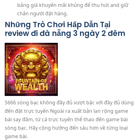
bảng giá khuyến mãi khủng để thu hút and giữ
chân người đặt hàng.
Những Trò Chơi Hấp Dẫn Tại
review đi đà nẵng 3 ngày 2 đêm
S666 sòng bạc không đầy đủ vượt bậc với đầy đủ dùng
đến đặt trực tuyến Ngoài ra xuất bản lan rộng game
bài say đắm, từ cá trực tuyến thể thao đến game bài
sòng bạc. Hãy cộng hướng đến sâu hơn về từng loại
game bài.