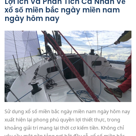
Lợi Ích Và Phân Tích Cá Nhân Về
xổ số miền bắc ngày miền nam
ngày hôm nay
Sử dụng xổ số miền bắc ngày miền nam ngày hôm nay
xuất hiện lại phong phú quyền lợi thiết thực, trong
khoảng giải trí mang lại thời cơ kiếm tiền. Không chỉ
yêu cầu một nền tảng nơi bắt đầu rễ, xổ số miền bắc