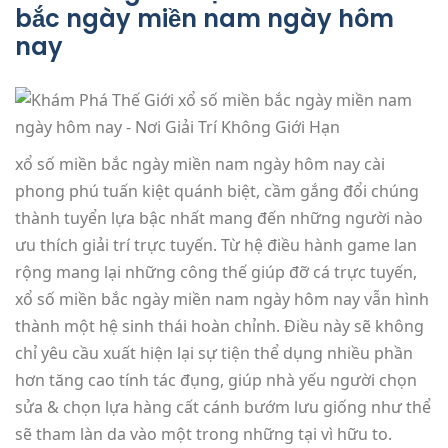
bắc ngày miền nam ngày hôm
nay
xổ số miền bắc ngày miền nam ngày hôm nay cài
phong phú tuấn kiệt quánh biệt, cầm gắng đổi chúng
thành tuyển lựa bậc nhất mang đến những người nào
ưu thích giải trí trực tuyến. Từ hệ điều hành game lan
rộng mang lại những công thế giúp đỡ cá trực tuyến,
xổ số miền bắc ngày miền nam ngày hôm nay vẫn hình
thành một hệ sinh thái hoàn chỉnh. Điều này sẽ không
chỉ yêu cầu xuất hiện lại sự tiện thể dụng nhiều phần
hơn tăng cao tính tác đụng, giúp nhà yếu người chọn
sửa & chọn lựa hàng cất cánh bướm lưu giống như thể
sẽ tham làn da vào một trong những tại vì hữu to.