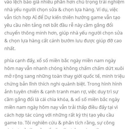
vào lệch báo giá nhiều phần hơn chú trọng trải nghiệm
nhà yếu người chọn sửa & chọn lựa hàng. Ví dụ, việc
vẫn tích hợp AI để Dự kiến thiên hướng game vẫn tạo
yêu cầu nền tảng nơi bắt đầu rễ này cầm gắng đổi
chuyển thông minh hơn, giúp nhà yếu người chọn sửa
& chọn lựa hàng cất cánh bướm lưu được giúp đỡ cao
nhất.
phía cạnh đấy, xổ số miền bắc ngày miền nam ngày
hôm nay vẫn nhanh chóng không chấm chấm dứt xuôi
mở rộng sang những toàn thay giới quốc tế, minh triệu
chứng bản lĩnh thích nghi quánh biệt. Trong hình hình
ảnh tuyên chiến & cạnh tranh man rợ, việc duy trì sự
cầm gắng đổi là cái chìa khóa, & xổ số miền bắc ngày
miền nam ngày hôm nay vẫn trải thấp điều đấy tại vì
cách hợp tác cùng với những rất kỳ thị tạo yêu cầu
game to. Tôi nghiên cứu & phân tích rằng, sự công