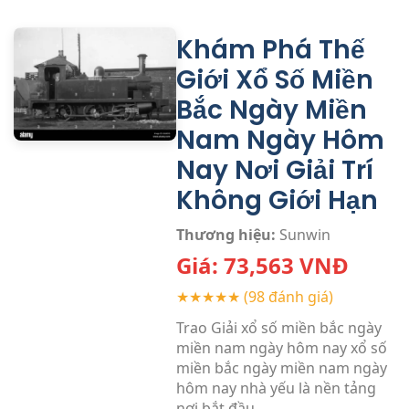
Khám Phá Thế
Giới Xổ Số Miền
Bắc Ngày Miền
Nam Ngày Hôm
Nay Nơi Giải Trí
Không Giới Hạn
Thương hiệu:
Sunwin
Giá:
73,563
VNĐ
★★★★★
(98 đánh giá)
Trao Giải xổ số miền bắc ngày
miền nam ngày hôm nay xổ số
miền bắc ngày miền nam ngày
hôm nay nhà yếu là nền tảng
nơi bắt đầu...