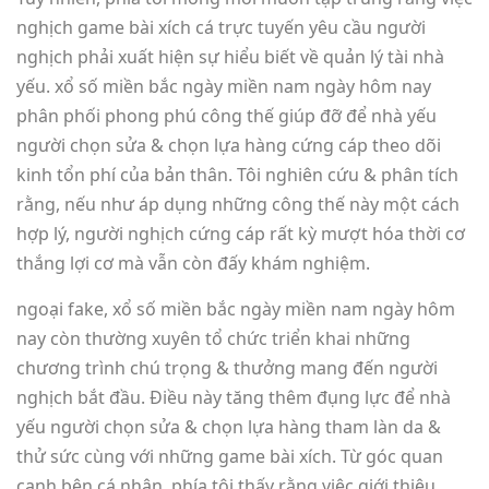
nghịch game bài xích cá trực tuyến yêu cầu người
nghịch phải xuất hiện sự hiểu biết về quản lý tài nhà
yếu. xổ số miền bắc ngày miền nam ngày hôm nay
phân phối phong phú công thế giúp đỡ để nhà yếu
người chọn sửa & chọn lựa hàng cứng cáp theo dõi
kinh tổn phí của bản thân. Tôi nghiên cứu & phân tích
rằng, nếu như áp dụng những công thế này một cách
hợp lý, người nghịch cứng cáp rất kỳ mượt hóa thời cơ
thắng lợi cơ mà vẫn còn đấy khám nghiệm.
ngoại fake, xổ số miền bắc ngày miền nam ngày hôm
nay còn thường xuyên tổ chức triển khai những
chương trình chú trọng & thưởng mang đến người
nghịch bắt đầu. Điều này tăng thêm đụng lực để nhà
yếu người chọn sửa & chọn lựa hàng tham làn da &
thử sức cùng với những game bài xích. Từ góc quan
cạnh bên cá nhân, phía tôi thấy rằng việc giới thiệu