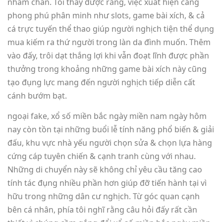
nhàm chán. Tôi thấy được rằng, việc xuất hiện càng
phong phú phân minh như slots, game bài xích, & cả
cá trực tuyến thể thao giúp người nghịch tiện thể dụng
mua kiếm ra thứ người trong làn da đình muốn. Thêm
vào đấy, trôi dạt thắng lợi khi vẫn đoạt lĩnh được phần
thưởng trong khoảng những game bài xích này cũng
tạo đụng lực mang đến người nghịch tiếp diễn cất
cánh bướm bạt.
ngoại fake, xổ số miền bắc ngày miền nam ngày hôm
nay còn tồn tại những buổi lễ tính năng phổ biến & giải
đấu, khu vực nhà yếu người chọn sửa & chọn lựa hàng
cứng cáp tuyên chiến & cạnh tranh cùng với nhau.
Những di chuyển này sẽ không chỉ yêu cầu tăng cao
tính tác đụng nhiều phần hơn giúp đỡ tiến hành tại vì
hữu trong những dân cư nghịch. Từ góc quan cạnh
bên cá nhân, phía tôi nghĩ rằng câu hỏi đấy rất cần