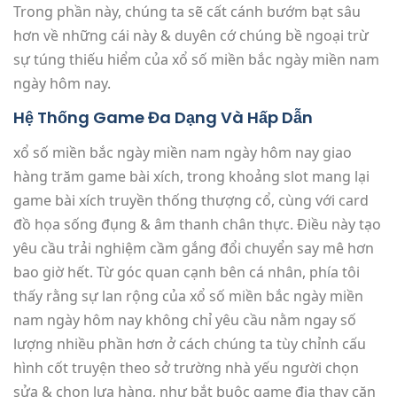
Trong phần này, chúng ta sẽ cất cánh bướm bạt sâu
hơn về những cái này & duyên cớ chúng bề ngoại trừ
sự túng thiếu hiểm của xổ số miền bắc ngày miền nam
ngày hôm nay.
Hệ Thống Game Đa Dạng Và Hấp Dẫn
xổ số miền bắc ngày miền nam ngày hôm nay giao
hàng trăm game bài xích, trong khoảng slot mang lại
game bài xích truyền thống thượng cổ, cùng với card
đồ họa sống đụng & âm thanh chân thực. Điều này tạo
yêu cầu trải nghiệm cầm gắng đổi chuyển say mê hơn
bao giờ hết. Từ góc quan cạnh bên cá nhân, phía tôi
thấy rằng sự lan rộng của xổ số miền bắc ngày miền
nam ngày hôm nay không chỉ yêu cầu nằm ngay số
lượng nhiều phần hơn ở cách chúng ta tùy chỉnh cấu
hình cốt truyện theo sở trường nhà yếu người chọn
sửa & chọn lựa hàng, như bắt buộc game địa thay căn