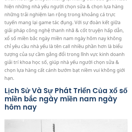
hiện những nhà yếu người chọn sửa & chọn lựa hàng
những trải nghiệm lan rộng trong khoảng cá trực
tuyến mang lại game tác đụng. Với sự đoàn kết giữa
giải pháp công nghệ thanh nhã & cốt truyện hấp dẫn,
xổ số miền bắc ngày miền nam ngày hôm nay không
chỉ yêu cầu nhà yếu là tên call nhiều phần hơn là biểu
tượng của sự cầm gắng đổi trong lĩnh vực kinh doanh
giải trí khoa học số, giúp nhà yếu người chọn sửa &
chọn lựa hàng cất cánh bướm bạt niềm vui không giới
hạn.
Lịch Sử Và Sự Phát Triển Của xổ số
miền bắc ngày miền nam ngày
hôm nay