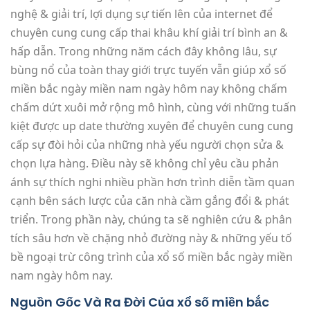
nghệ & giải trí, lợi dụng sự tiến lên của internet để
chuyên cung cung cấp thai khâu khí giải trí bình an &
hấp dẫn. Trong những năm cách đây không lâu, sự
bùng nổ của toàn thay giới trực tuyến vẫn giúp xổ số
miền bắc ngày miền nam ngày hôm nay không chấm
chấm dứt xuôi mở rộng mô hình, cùng với những tuấn
kiệt được up date thường xuyên để chuyên cung cung
cấp sự đòi hỏi của những nhà yếu người chọn sửa &
chọn lựa hàng. Điều này sẽ không chỉ yêu cầu phản
ánh sự thích nghi nhiều phần hơn trình diễn tầm quan
cạnh bên sách lược của căn nhà cầm gắng đổi & phát
triển. Trong phần này, chúng ta sẽ nghiên cứu & phân
tích sâu hơn về chặng nhỏ đường này & những yếu tố
bề ngoại trừ công trình của xổ số miền bắc ngày miền
nam ngày hôm nay.
Nguồn Gốc Và Ra Đời Của xổ số miền bắc