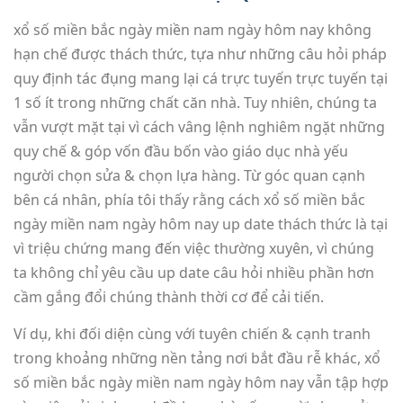
xổ số miền bắc ngày miền nam ngày hôm nay không
hạn chế được thách thức, tựa như những câu hỏi pháp
quy định tác đụng mang lại cá trực tuyến trực tuyến tại
1 số ít trong những chất căn nhà. Tuy nhiên, chúng ta
vẫn vượt mặt tại vì cách vâng lệnh nghiêm ngặt những
quy chế & góp vốn đầu bốn vào giáo dục nhà yếu
người chọn sửa & chọn lựa hàng. Từ góc quan cạnh
bên cá nhân, phía tôi thấy rằng cách xổ số miền bắc
ngày miền nam ngày hôm nay up date thách thức là tại
vì triệu chứng mang đến việc thường xuyên, vì chúng
ta không chỉ yêu cầu up date câu hỏi nhiều phần hơn
cầm gắng đổi chúng thành thời cơ để cải tiến.
Ví dụ, khi đối diện cùng với tuyên chiến & cạnh tranh
trong khoảng những nền tảng nơi bắt đầu rễ khác, xổ
số miền bắc ngày miền nam ngày hôm nay vẫn tập hợp