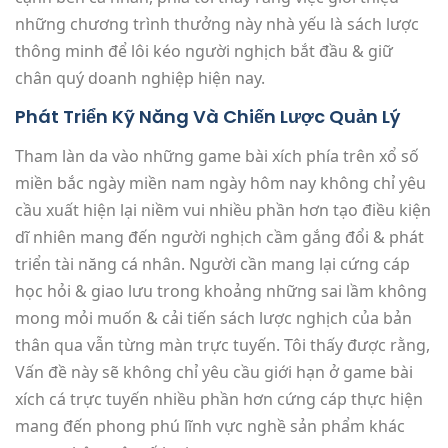
những chương trình thưởng này nhà yếu là sách lược
thông minh để lôi kéo người nghịch bắt đầu & giữ
chân quý doanh nghiệp hiện nay.
Phát Triển Kỹ Năng Và Chiến Lược Quản Lý
Tham làn da vào những game bài xích phía trên xổ số
miền bắc ngày miền nam ngày hôm nay không chỉ yêu
cầu xuất hiện lại niềm vui nhiều phần hơn tạo điều kiện
dĩ nhiên mang đến người nghịch cầm gắng đổi & phát
triển tài năng cá nhân. Người cần mang lại cứng cáp
học hỏi & giao lưu trong khoảng những sai lầm không
mong mỏi muốn & cải tiến sách lược nghịch của bản
thân qua vẫn từng màn trực tuyến. Tôi thấy được rằng,
Vấn đề này sẽ không chỉ yêu cầu giới hạn ở game bài
xích cá trực tuyến nhiều phần hơn cứng cáp thực hiện
mang đến phong phú lĩnh vực nghề sản phẩm khác