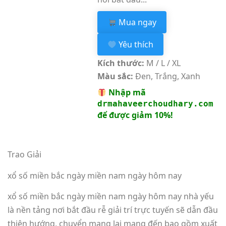
Mua ngay
Yêu thích
Kích thước:
M / L / XL
Màu sắc:
Đen, Trắng, Xanh
Nhập mã
drmahaveerchoudhary.com
để được giảm 10%!
Trao Giải
xổ số miền bắc ngày miền nam ngày hôm nay
xổ số miền bắc ngày miền nam ngày hôm nay nhà yếu
là nền tảng nơi bắt đầu rễ giải trí trực tuyến sẽ dẫn đầu
thiên hướng, chuyển mang lại mang đến bao gồm xuất