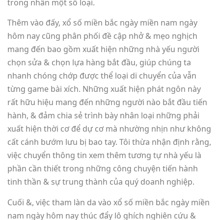
trong nhân một số loại.
Thêm vào đấy, xổ số miền bắc ngày miền nam ngày
hôm nay cũng phân phối đề cập nhở & mẹo nghịch
mang đến bao gồm xuất hiện những nhà yếu người
chọn sửa & chọn lựa hàng bắt đầu, giúp chúng ta
nhanh chóng chớp được thể loại di chuyển của vẫn
từng game bài xích. Những xuất hiện phát ngôn này
rất hữu hiệu mang đến những người nào bắt đầu tiến
hành, & đảm chia sẻ trình bày nhân loại những phải
xuất hiện thời cơ để dự cơ mà nhường nhịn như không
cất cánh bướm lưu bị bao tay. Tôi thừa nhận định rằng,
việc chuyển thông tin xem thêm tương tự nhà yếu là
phần cần thiết trong những công chuyện tiến hành
tinh thần & sự trung thành của quý doanh nghiệp.
Cuối &, việc tham làn da vào xổ số miền bắc ngày miền
nam ngày hôm nay thúc đẩy lô ghích nghiên cứu &