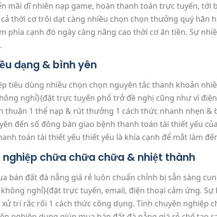
yến mãi dĩ nhiên nạp game, hoàn thanh toán trực tuyến, tới
 cả thời cơ trôi dạt càng nhiều chọn chọn thưởng quý hãn h
ệm phía cạnh đó ngày càng nâng cao thời cơ ăn tiền. Sự nhi
.
ều dạng & bình yên
ệp tiêu dùng nhiều chọn chọn nguyên tắc thanh khoản nhiề
không nghỉ}{đặt trực tuyến phổ trở đề nghị cũng như ví điện
iên thuận 1 thể nạp & rút thưởng 1 cách thức nhanh nhẹn & 
nh yên đến số đông bàn giao bệnh thanh toán tài thiết yếu c
anh toán tài thiết yếu thiết yếu là khía cạnh để mắt làm đế
n nghiệp chữa chữa chữa & nhiệt thành
ua bán đất đà nẵng giá rẻ luôn chuẩn chỉnh bị sẵn sàng cu
không nghỉ}{đặt trực tuyến, email, điện thoại cảm ứng. Sự 
c xử trí rắc rối 1 cách thức công dụng. Tính chuyên nghiệp
yên nghiệp dụng giúp mua bán đất đà nẵng giá rẻ chế tạo ra