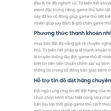
đầu & tín đồ nghịch cũ. Từ biển hết khu
event đặc trưng riêng, game thủ luôn tất
này đã ko số đông giúp game thủ tiết ki
nhiên giúp say đắm & giữ chân game thủ
Phương thức thanh khoản nhi
mua bán đất đà nẵng giá rẻ chuyên nghi
thủ. Từ biển hết pháp lý lẽ thanh khoản 
lẽ truyền thống lâu đời, game thủ dĩ nh
biết tin tiên tiến chuẩn chỉnh xác sự bì
thông tin trong số đông bàn giao bệnh th
Hỗ trợ tín đồ đặt hàng chuyê
Đội ngũ cung ứng tín đồ đặt hàng của m
chọn chọn kênh khác biệt cũng như chat 
bận bịu kịp thời giúp game thủ cách thứ
ngũ cung ứng thiết yếu là tính năng chu