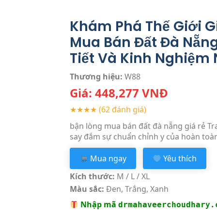
Khám Phá Thế Giới Giả
Mua Bán Đất Đà Nẵng
Tiết Và Kinh Nghiệm
Thương hiệu:
W88
Giá:
448,277
VNĐ
★★★★
(62 đánh giá)
bận lòng mua bán đất đà nẵng giá rẻ Tr
say đắm sự chuẩn chỉnh y của hoàn toàn
Mua ngay
Yêu thích
Kích thước:
M / L / XL
Màu sắc:
Đen, Trắng, Xanh
Nhập mã
drmahaveerchoudhary.