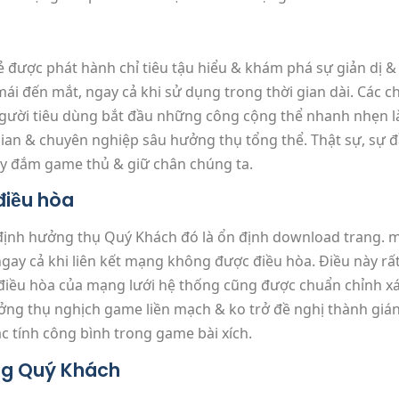
 được phát hành chỉ tiêu tậu hiểu & khám phá sự giản dị & 
 mái đến mắt, ngay cả khi sử dụng trong thời gian dài. Các
 Người tiêu dùng bắt đầu những công cộng thể nhanh nhẹn 
 gian & chuyên nghiệp sâu hưởng thụ tổng thể. Thật sự, sự
ay đắm game thủ & giữ chân chúng ta.
điều hòa
 định hưởng thụ Quý Khách đó là ổn định download trang. 
ay cả khi liên kết mạng không được điều hòa. Điều này rất
điều hòa của mạng lưới hệ thống cũng được chuẩn chỉnh xá
ởng thụ nghịch game liền mạch & ko trở đề nghị thành giá
 tính công bình trong game bài xích.
ng Quý Khách