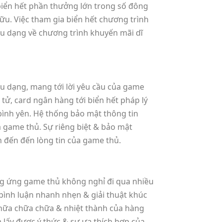
 biển hết phần thưởng lớn trong số đông
ữu. Việc tham gia biển hết chương trình
ều dạng về chương trình khuyến mãi dĩ
u dạng, mang tới lời yêu cầu của game
 tử, card ngân hàng tới biển hết pháp lý
bình yên. Hệ thống bảo mật thông tin
ủa game thủ. Sự riêng biệt & bảo mật
n đến đến lòng tin của game thủ.
ng ứng game thủ không nghỉ đi qua nhiều
bình luận nhanh nhẹn & giải thuật khúc
 chữa chữa chữa & nhiệt thành của hàng
 lấy được ý thức & sự ưa thích hợp của