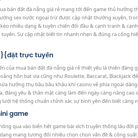
mua bán đất đà nẵng giá rẻ mang tới đến game thủ hưởng th
trường sex nước ngoại trừ được cập nhật thường xuyên, tro
ệ kèo nhiều dạng & tuyên chiến đối đầu & cạnh tranh & cạnh
c tuyến. Sự cập nhật biết tin nhanh nhẹn & đúng ra cống h
}{đặt trực tuyến
n của mua bán đất đà nẵng giá rẻ thiết yếu là thiên đàng 
oảng hồn bạt vía cũng như Roulette, Baccarat, Blackjack đ
hừa hưởng thụ bầu bầu khâu khí casino vẻ phía ngoài dáng 
a, đáng yêu & thân mật càng làm đến ngày càng nâng cao s
 lưới hệ thống chuẩn chỉnh xác sự bình yên đến biết càng 
ini game
hông qua vào biển hết game bài xích truyền thống lâu đời 
dạng mang tương đối nhiều chọn chọn vấn đề & công suất k