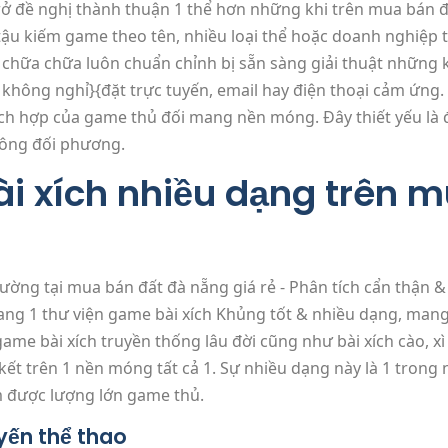
rở đề nghị thành thuận 1 thể hơn những khi trên mua bán đ
tậu kiếm game theo tên, nhiều loại thể hoặc doanh nghiệp 
chữa chữa luôn chuẩn chỉnh bị sẵn sàng giải thuật những 
 không nghỉ}{đặt trực tuyến, email hay điện thoại cảm ứn
ích hợp của game thủ đối mang nền móng. Đây thiết yếu là
đông đối phương.
i xích nhiều dạng trên 
ng 1 thư viện game bài xích Khủng tốt & nhiều dạng, mang 
ame bài xích truyền thống lâu đời cũng như bài xích cào, xì
iên kết trên 1 nền móng tất cả 1. Sự nhiều dạng này là 1 tr
m được lượng lớn game thủ.
yến thể thao