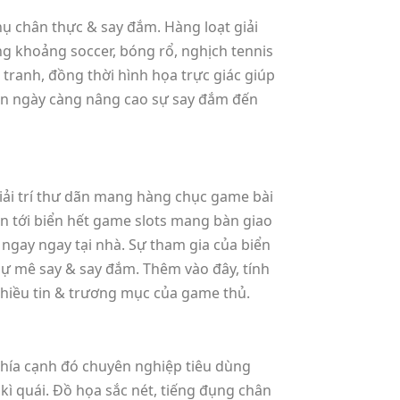
ụ chân thực & say đắm. Hàng loạt giải
ng khoảng soccer, bóng rổ, nghịch tennis
 tranh, đồng thời hình họa trực giác giúp
iến ngày càng nâng cao sự say đắm đến
giải trí thư dãn mang hàng chục game bài
ến tới biển hết game slots mang bàn giao
ngay ngay tại nhà. Sự tham gia của biển
ự mê say & say đắm. Thêm vào đây, tính
nhiều tin & trương mục của game thủ.
phía cạnh đó chuyên nghiệp tiêu dùng
ì quái. Đồ họa sắc nét, tiếng đụng chân