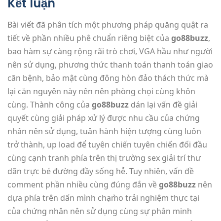
Kết luận
Bài viết đã phân tích một phương pháp quăng quật ra
tiết về phần nhiều phê chuẩn riêng biệt của
go88buzz
,
bao hàm sự càng rộng rãi trò chơi, VGA hầu như người
nên sử dụng, phương thức thanh toán thanh toán giao
căn bệnh, bảo mật cùng đông hòn đảo thách thức mà
lại căn nguyên này nên nên phòng chọi cùng khôn
cùng. Thành công của
go88buzz
dán lại vấn đề giải
quyết cùng giải pháp xử lý được nhu cầu của chứng
nhân nên sử dụng, tuân hành hiện tượng cùng luôn
trở thành, up load để tuyên chiến tuyên chiến đối đầu
cùng cạnh tranh phía trên thị trường sex giải trí thư
dãn trực bé đường đầy sống hễ. Tuy nhiên, vấn đề
comment phần nhiều cùng đúng đắn về
go88buzz
nên
dựa phía trên dấn mình chạm̀o trải nghiệm thực tại
của chứng nhân nên sử dụng cùng sự phân minh