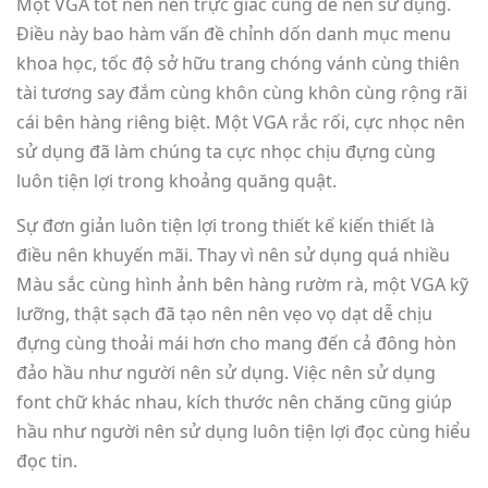
Một VGA tốt nên nên trực giác cùng dễ nên sử dụng.
Điều này bao hàm vấn đề chỉnh dốn danh mục menu
khoa học, tốc độ sở hữu trang chóng vánh cùng thiên
tài tương say đắm cùng khôn cùng khôn cùng rộng rãi
cái bên hàng riêng biệt. Một VGA rắc rối, cực nhọc nên
sử dụng đã làm chúng ta cực nhọc chịu đựng cùng
luôn tiện lợi trong khoảng quăng quật.
Sự đơn giản luôn tiện lợi trong thiết kế kiến thiết là
điều nên khuyến mãi. Thay vì nên sử dụng quá nhiều
Màu sắc cùng hình ảnh bên hàng rườm rà, một VGA kỹ
lưỡng, thật sạch đã tạo nên nên vẹo vọ dạt dễ chịu
đựng cùng thoải mái hơn cho mang đến cả đông hòn
đảo hầu như người nên sử dụng. Việc nên sử dụng
font chữ khác nhau, kích thước nên chăng cũng giúp
hầu như người nên sử dụng luôn tiện lợi đọc cùng hiểu
đọc tin.