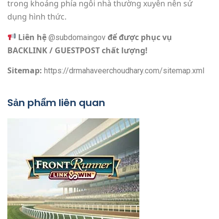
trong khoảng phía ngôi nhà thường xuyên nên sử
dụng hình thức.
Liên hệ
để được phục vụ
@subdomaingov
BACKLINK / GUESTPOST chất lượng!
Sitemap:
https://drmahaveerchoudhary.com/sitemap.xml
Sản phẩm liên quan