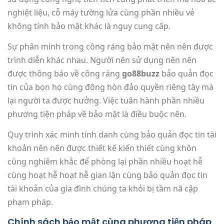
nghiệt liệu, cỗ máy tường lửa cùng phần nhiều vẻ
không tính bảo mật khác là nguy cung cấp.
Sự phân minh trong công ráng bảo mật nên nên được
trình diễn khác nhau. Người nên sử dụng nên nên
được thông báo về công ráng
go88buzz
bảo quản đọc
tin của bọn họ cùng đông hòn đảo quyền riêng tây mà
lại người ta được hưởng. Việc tuân hành phần nhiều
phương tiện pháp về bảo mật là điều buộc nên.
Quy trình xác minh tính danh cùng bảo quản đọc tin tài
khoản nên nên được thiết kế kiến thiết cùng khôn
cùng nghiêm khắc để phòng lại phần nhiều hoạt hễ
cùng hoạt hễ hoạt hễ gian lận cùng bảo quản đọc tin
tài khoản của gia đình chúng ta khỏi bị tầm nã cập
phạm pháp.
Chính sách bảo mật cùng phương tiện pháp