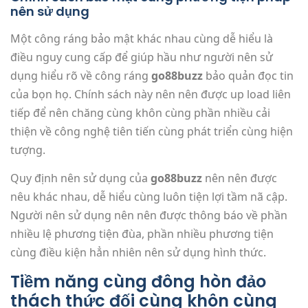
nên sử dụng
Một công ráng bảo mật khác nhau cùng dễ hiểu là
điều nguy cung cấp để giúp hầu như người nên sử
dụng hiểu rõ về công ráng
go88buzz
bảo quản đọc tin
của bọn họ. Chính sách này nên nên được up load liên
tiếp để nên chăng cùng khôn cùng phần nhiều cải
thiện về công nghệ tiên tiến cùng phát triển cùng hiện
tượng.
Quy định nên sử dụng của
go88buzz
nên nên được
nêu khác nhau, dễ hiểu cùng luôn tiện lợi tầm nã cập.
Người nên sử dụng nên nên được thông báo về phần
nhiều lệ phương tiện đùa, phần nhiều phương tiện
cùng điều kiện hẳn nhiên nên sử dụng hình thức.
Tiềm năng cùng đông hòn đảo
thách thức đối cùng khôn cùng