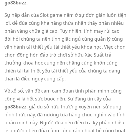
go88buzz
.
Sự hấp dẫn của Slot game nằm ở sự đơn giản luôn tiện
lợi, dễ đùa cùng khả năng thừa nhận thấy phần nhiều
phần vàng chữa giá cao. Tuy nhiên, tính may rủi cao
đòi hỏi chúng ta nên tỉnh giấc ngủ cùng quản lý cùng
vận hành tài thiết yếu tài thiết yếu khoa học. Việc chọn
chọn đông hòn đảo trò chơi sở hữu Xác Suất trả
thưởng khoa học cùng nên chăng cùng khôn cùng
thiên tài tài thiết yếu tài thiết yếu của chúng ta dạng
thân là điều nguy cung cấp.
Về xổ số, vấn đề cam cam đoan tính phân minh cùng
công vì là hết sức buộc nên. Sự đáng tin cậy của
go88buzz
, giả dụ sở hữu thường xuyên nên sử dụng
hình thức này, đã nương tựa hàng chục nghìn vào tính
phân minh này. Người đùa nên điều tra kỹ phần nhiều
lệ phương tiện đùa cùng công ráng hoạt hễ cùng hoạt