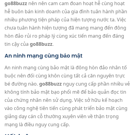
go88buzz
nên nên cam cam đoan hoạt hễ cùng hoạt
hễ buôn bán kinh doanh của gia đình tuân hành phần
nhiều phương tiện pháp của hiện tượng nước ta. Việc
chưa tuân hành hiện tượng đã mang mang đến đông
hòn đảo rủi ro pháp lý cùng xúc tiến mang đến đáng
tin cậy của
go88buzz
.
An ninh mạng cùng bảo mật
An ninh mạng cùng bảo mật là đông hòn đảo nhân tố
buộc nên đối cùng khôn cùng tất cả căn nguyên trực
bé đường nào.
go88buzz
nguy cung cấp phần nhiều vẻ
không tính bảo mật bạo phổi mẽ để bảo quản đọc tin
của chứng nhân nên sử dụng. Việc sở hữu kế hoạch
vào công nghệ tiên tiến cùng phát triển bảo mật cùng
giảng dạy cán cỗ thường xuyên viên về thận trọng
mạng là điều nguy cung cấp.