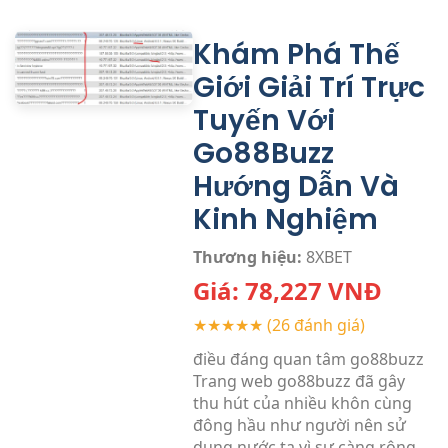
Khám Phá Thế
Giới Giải Trí Trực
Tuyến Với
Go88Buzz
Hướng Dẫn Và
Kinh Nghiệm
Thương hiệu:
8XBET
Giá:
78,227
VNĐ
★★★★★
(26 đánh giá)
điều đáng quan tâm go88buzz
Trang web go88buzz đã gây
thu hút của nhiều khôn cùng
đông hầu như người nên sử
dụng nước ta vì sự càng rộng