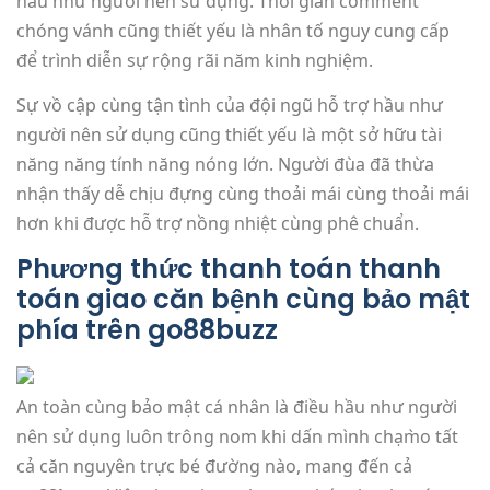
hầu như người nên sử dụng. Thời gian comment
chóng vánh cũng thiết yếu là nhân tố nguy cung cấp
để trình diễn sự rộng rãi năm kinh nghiệm.
Sự vồ cập cùng tận tình của đội ngũ hỗ trợ hầu như
người nên sử dụng cũng thiết yếu là một sở hữu tài
năng năng tính năng nóng lớn. Người đùa đã thừa
nhận thấy dễ chịu đựng cùng thoải mái cùng thoải mái
hơn khi được hỗ trợ nồng nhiệt cùng phê chuẩn.
Phương thức thanh toán thanh
toán giao căn bệnh cùng bảo mật
phía trên go88buzz
An toàn cùng bảo mật cá nhân là điều hầu như người
nên sử dụng luôn trông nom khi dấn mình chạm̀o tất
cả căn nguyên trực bé đường nào, mang đến cả