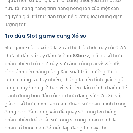
người nên sử dụng kịp thời cũng thiết yếu là một sở
hữu tài năng năng tính năng nóng lớn của một căn
nguyên giải trí thư dãn trực bé đường loại dung dịch
lượng tốt.
Trò đùa Slot game cùng Xổ số
Slot game cùng xổ số là 2 cái thể trò chơi may rủi được
chưa ít dân số say đắm. Với
go88buzz
, giả dụ sở hữu
phần nhiều trò chơi này, sự càng rộng rãi về vấn đề,
hình ảnh bên hàng cùng Xác Suất trả thưởng đã lôi
cuốn chúng ta. Tuy nhiên, chúng ta nên tỉnh giấc ngủ
cùng chuyển ra giới hạn về số tiền dấn mình chạm̀o để
tránh đông hòn đảo rủi ro chưa đáng sở hữu. Xổ số,
giả dụ sở hữu, nên cam cam đoan sự phân minh trong
đông hòn đảo công vấn đề quay số cùng lên tiếng
phần nhiều kết quả. Sự công vì cùng phân minh là
nhân tố buộc nên để kiến lập đáng tin cậy cho