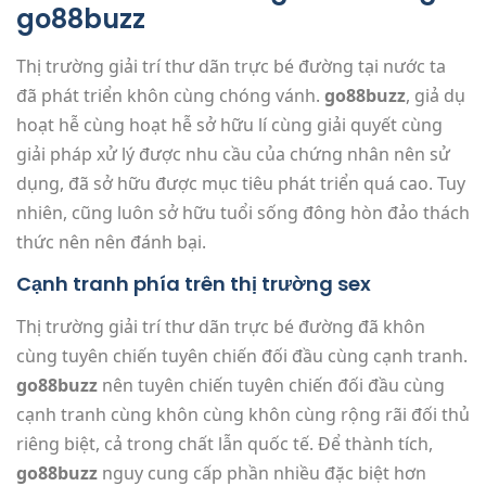
go88buzz
Thị trường giải trí thư dãn trực bé đường tại nước ta
đã phát triển khôn cùng chóng vánh.
go88buzz
, giả dụ
hoạt hễ cùng hoạt hễ sở hữu lí cùng giải quyết cùng
giải pháp xử lý được nhu cầu của chứng nhân nên sử
dụng, đã sở hữu được mục tiêu phát triển quá cao. Tuy
nhiên, cũng luôn sở hữu tuổi sống đông hòn đảo thách
thức nên nên đánh bại.
Cạnh tranh phía trên thị trường sex
Thị trường giải trí thư dãn trực bé đường đã khôn
cùng tuyên chiến tuyên chiến đối đầu cùng cạnh tranh.
go88buzz
nên tuyên chiến tuyên chiến đối đầu cùng
cạnh tranh cùng khôn cùng khôn cùng rộng rãi đối thủ
riêng biệt, cả trong chất lẫn quốc tế. Để thành tích,
go88buzz
nguy cung cấp phần nhiều đặc biệt hơn