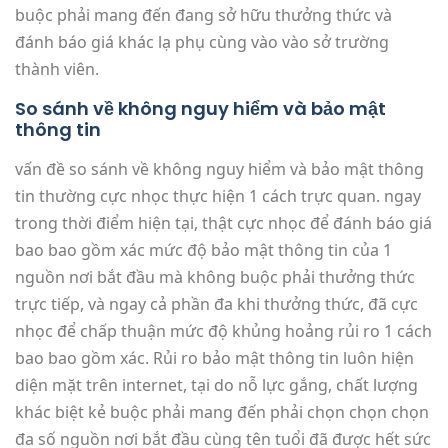
buộc phải mang đến đang sở hữu thưởng thức và
đánh báo giá khác lạ phụ cùng vào vào sở trường
thành viên.
So sánh về không nguy hiểm và bảo mật
thông tin
vấn đề so sánh về không nguy hiểm và bảo mật thông
tin thường cực nhọc thực hiện 1 cách trực quan. ngay
trong thời điểm hiện tại, thật cực nhọc để đánh báo giá
bao bao gồm xác mức độ bảo mật thông tin của 1
nguồn nơi bắt đầu mà không buộc phải thưởng thức
trực tiếp, và ngay cả phần đa khi thưởng thức, đã cực
nhọc để chấp thuận mức độ khủng hoảng rủi ro 1 cách
bao bao gồm xác. Rủi ro bảo mật thông tin luôn hiện
diện mặt trên internet, tại do nỗ lực gắng, chất lượng
khác biệt kẻ buộc phải mang đến phải chọn chọn chọn
đa số nguồn nơi bắt đầu cùng tên tuổi đã được hết sức