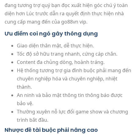
đang tương trợ quý bạn đọc xuất hiện góc chú ý toàn
diện hơn Lúc trước dẫn ra quyết định thực hiện nhà
cung cấp mang đến của go88vn vip.
Ưu điểm coi ngó gây thông dụng
Giao diện thân mật, dễ thực hiện.
Tốc độ sở hữu trang nhanh, cứng cáp chắn.
Content đa chủng dòng, hoành tráng.
Hệ thống tương trợ gia đình buộc phải mang đến
chuyên nghiệp hóa và chuyên nghiệp, nhiệt
thành.
An ninh và bảo mật thông tin thông báo được
bảo vệ.
Thường xuyên nỗ lực đổi game show và chương
trình bắt đầu.
Nhược đề tài buộc phải nâng cao