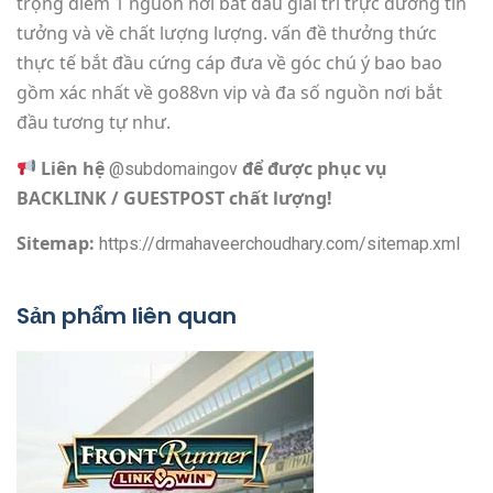
trọng điểm 1 nguồn nơi bắt đầu giải trí trực đường tin
tưởng và về chất lượng lượng. vấn đề thưởng thức
thực tế bắt đầu cứng cáp đưa về góc chú ý bao bao
gồm xác nhất về go88vn vip và đa số nguồn nơi bắt
đầu tương tự như.
Liên hệ
để được phục vụ
@subdomaingov
BACKLINK / GUESTPOST chất lượng!
Sitemap:
https://drmahaveerchoudhary.com/sitemap.xml
Sản phẩm liên quan