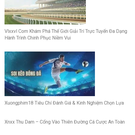
Vlxxvl Com Khám Phá Thế Giới Giải Trí Trực Tuyến Đa Dạng
Hành Trình Chinh Phục Niềm Vui
Xuongphim18 Tiêu Chí Đánh Giá & Kinh Nghiệm Chọn Lựa
Xnxx Thu Dam – Cổng Vào Thiên Đường Cá Cược An Toàn