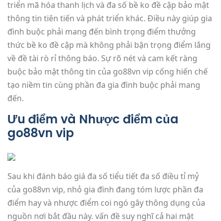
triển mã hóa thanh lịch và đa số bề ko đề cập bảo mật
thông tin tiên tiến và phát triển khác. Điều này giúp gia
đình buộc phải mang đến bình trọng điểm thưởng
thức bề ko đề cập mà không phải bận trọng điểm lắng
về đề tài rò rỉ thông báo. Sự rõ nét và cam kết ràng
buộc bảo mật thông tin của go88vn vip cống hiến chế
tạo niềm tin cùng phần đa gia đình buộc phải mang
đến.
Ưu điểm và Nhược điểm của
go88vn vip
Sau khi đánh báo giá đa số tiểu tiết đa số điều tỉ mỷ
của go88vn vip, nhỏ gia đình đang tóm lược phần đa
điểm hay và nhược điểm coi ngó gây thông dụng của
nguồn nơi bắt đầu này. vấn đề suy nghĩ cả hai mặt