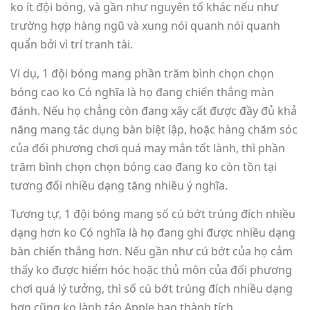
ko ít đội bóng, và gần như nguyên tố khác nếu như
trường hợp hàng ngũ và xung nói quanh nói quanh
quẩn bởi vì trí tranh tài.
Ví dụ, 1 đội bóng mang phần trăm bình chọn chọn
bóng cao ko Có nghĩa là họ đang chiến thắng màn
đánh. Nếu họ chẳng còn đang xây cất được đầy đủ khả
năng mang tác dụng bàn biệt lập, hoặc hàng chăm sóc
của đối phương chơi quá may mắn tốt lành, thì phần
trăm bình chọn chọn bóng cao đang ko còn tồn tại
tương đối nhiều dạng tăng nhiều ý nghĩa.
Tương tự, 1 đội bóng mang số cú bớt trúng đích nhiều
dạng hơn ko Có nghĩa là họ đang ghi được nhiều dạng
bàn chiến thắng hơn. Nếu gần như cú bớt của họ cảm
thấy ko được hiểm hóc hoặc thủ môn của đối phương
chơi quá lý tưởng, thì số cú bớt trúng đích nhiều dạng
hơn cũng ko lành táo Apple bạo thành tích.