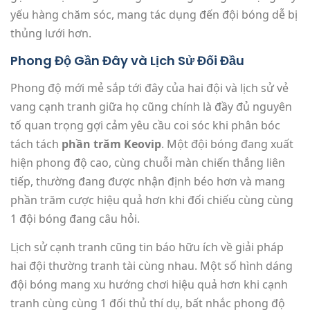
yếu hàng chăm sóc, mang tác dụng đến đội bóng dễ bị
thủng lưới hơn.
Phong Độ Gần Đây và Lịch Sử Đối Đầu
Phong độ mới mẻ sắp tới đây của hai đội và lịch sử vẻ
vang cạnh tranh giữa họ cũng chính là đầy đủ nguyên
tố quan trọng gợi cảm yêu cầu coi sóc khi phân bóc
tách tách
phần trăm Keovip
. Một đội bóng đang xuất
hiện phong độ cao, cùng chuỗi màn chiến thắng liên
tiếp, thường đang được nhận định béo hơn và mang
phần trăm cược hiệu quả hơn khi đối chiếu cùng cùng
1 đội bóng đang câu hỏi.
Lịch sử cạnh tranh cũng tin báo hữu ích về giải pháp
hai đội thường tranh tài cùng nhau. Một số hình dáng
đội bóng mang xu hướng chơi hiệu quả hơn khi cạnh
tranh cùng cùng 1 đối thủ thí dụ, bất nhắc phong độ