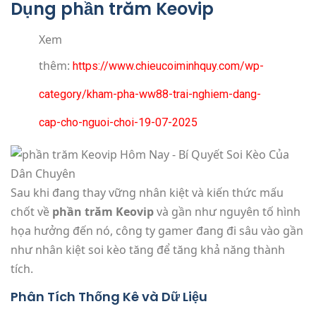
Dụng phần trăm Keovip
Xem
thêm:
https://www.chieucoiminhquy.com/wp-
category/kham-pha-ww88-trai-nghiem-dang-
cap-cho-nguoi-choi-19-07-2025
Sau khi đang thay vững nhân kiệt và kiến thức mấu
chốt về
phần trăm Keovip
và gần như nguyên tố hình
họa hưởng đến nó, công ty gamer đang đi sâu vào gần
như nhân kiệt soi kèo tăng để tăng khả năng thành
tích.
Phân Tích Thống Kê và Dữ Liệu