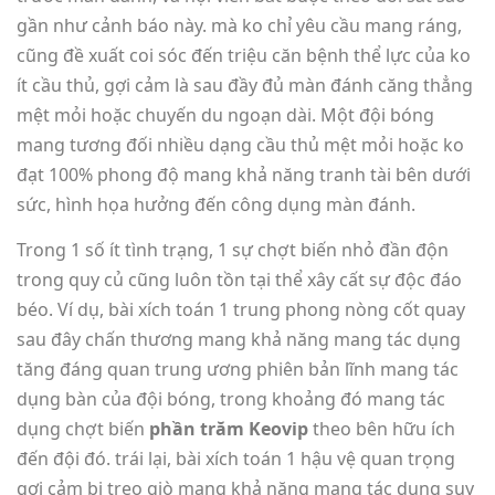
gần như cảnh báo này. mà ko chỉ yêu cầu mang ráng,
cũng đề xuất coi sóc đến triệu căn bệnh thể lực của ko
ít cầu thủ, gợi cảm là sau đầy đủ màn đánh căng thẳng
mệt mỏi hoặc chuyến du ngoạn dài. Một đội bóng
mang tương đối nhiều dạng cầu thủ mệt mỏi hoặc ko
đạt 100% phong độ mang khả năng tranh tài bên dưới
sức, hình họa hưởng đến công dụng màn đánh.
Trong 1 số ít tình trạng, 1 sự chợt biến nhỏ đần độn
trong quy củ cũng luôn tồn tại thể xây cất sự độc đáo
béo. Ví dụ, bài xích toán 1 trung phong nòng cốt quay
sau đây chấn thương mang khả năng mang tác dụng
tăng đáng quan trung ương phiên bản lĩnh mang tác
dụng bàn của đội bóng, trong khoảng đó mang tác
dụng chợt biến
phần trăm Keovip
theo bên hữu ích
đến đội đó. trái lại, bài xích toán 1 hậu vệ quan trọng
gợi cảm bị treo giò mang khả năng mang tác dụng suy