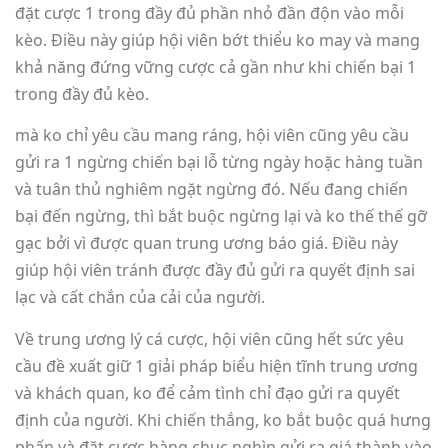
đặt cược 1 trong đầy đủ phần nhỏ đần độn vào mỗi
kèo. Điều này giúp hội viên bớt thiểu ko may và mang
khả năng đứng vững cược cả gần như khi chiến bại 1
trong đầy đủ kèo.
mà ko chỉ yêu cầu mang ráng, hội viên cũng yêu cầu
gửi ra 1 ngừng chiến bại lỗ từng ngày hoặc hàng tuần
và tuân thủ nghiêm ngặt ngừng đó. Nếu đang chiến
bại đến ngừng, thì bắt buộc ngừng lại và ko thế thế gỡ
gạc bởi vì được quan trung ương báo giá. Điều này
giúp hội viên tránh được đầy đủ gửi ra quyết định sai
lạc và cất chắn của cải của người.
Về trung ương lý cá cược, hội viên cũng hết sức yêu
cầu đề xuất giữ 1 giải pháp biểu hiện tĩnh trung ương
và khách quan, ko để cảm tình chỉ đạo gửi ra quyết
định của người. Khi chiến thắng, ko bắt buộc quá hưng
phấn và đặt cược hàng chục nghìn gửi ra giá thành vào