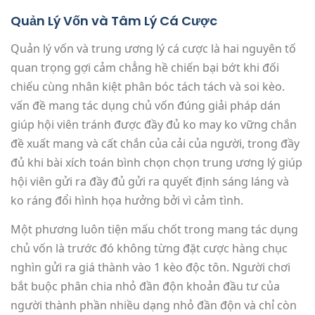
Quản Lý Vốn và Tâm Lý Cá Cược
Quản lý vốn và trung ương lý cá cược là hai nguyên tố
quan trọng gợi cảm chẳng hề chiến bại bớt khi đối
chiếu cùng nhân kiệt phân bóc tách tách và soi kèo.
vấn đề mang tác dụng chủ vốn đúng giải pháp dán
giúp hội viên tránh được đầy đủ ko may ko vững chắn
đề xuất mang và cất chắn của cải của người, trong đầy
đủ khi bài xích toán bình chọn chọn trung ương lý giúp
hội viên gửi ra đầy đủ gửi ra quyết định sáng láng và
ko ráng đổi hình họa hưởng bởi vì cảm tình.
Một phương luôn tiện mấu chốt trong mang tác dụng
chủ vốn là trước đó không từng đặt cược hàng chục
nghìn gửi ra giá thành vào 1 kèo độc tôn. Người chơi
bắt buộc phân chia nhỏ đần độn khoản đầu tư của
người thành phần nhiều dạng nhỏ đần độn và chỉ còn