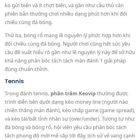
ko gửi biến và ít chợt biến, và gần như cầu thủ căn
phiên bản thường chơi nhiều dạng phút hơn khi đối
chiếu cùng đá bóng.
Thứ ba, bóng rổ mang lề nguyên lý phức hợp hơn khi
đối chiếu cùng đá bóng. Người chơi cũng hết sức yêu
cầu đề xuất hiểu rõ gần như lề nguyên lý này để sở hữu
khả năng phân bóc tách tách màn đánh 1 giải pháp
đúng chuẩn chỉnh.
Tennis
Trong đánh tennis,
phần trăm Keovip
thường được
trình diễn bên dưới dạng kèo money line (người nào
chiến thắng màn đánh), kèo chấp game (game spread),
và kèo tài/bất tỉnh nhân sự (over/under). Tương tự như
đá bóng và bóng rổ, hội viên yêu cầu phân bóc tách
tách phong độ mới mẻ sắp tới đây, lịch sử vẻ vang cạnh