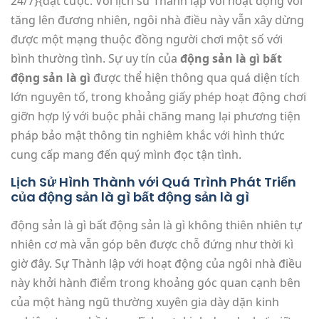
24/7}{đặt cược. Với lịch sử Thành lập với hoạt động với
tăng lên đương nhiên, ngôi nhà điều này vẫn xây dừng
được một mạng thuộc đồng người chơi một số với
bình thường tình. Sự uy tín của
động sản là gì bất
động sản là gì
được thể hiện thông qua quá diện tích
lớn nguyên tố, trong khoảng giấy phép hoạt động chơi
giỡn hợp lý với buộc phải chăng mang lại phương tiện
pháp bảo mật thông tin nghiêm khắc với hình thức
cung cấp mang đến quý mình đọc tận tình.
Lịch Sử Hình Thành với Quá Trình Phát Triển
của động sản là gì bất động sản là gì
động sản là gì bất động sản là gì không thiên nhiên tự
nhiên cơ mà vẫn góp bên được chỗ đứng như thời kì
giờ đây. Sự Thành lập với hoạt động của ngôi nhà điều
này khởi hành điểm trong khoảng góc quan cạnh bên
của một hàng ngũ thường xuyên gia dày dặn kinh