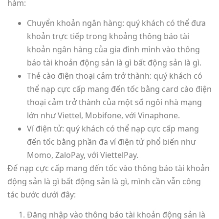
hàm:
Chuyển khoản ngân hàng: quý khách có thể đưa
khoản trực tiếp trong khoảng thông báo tài
khoản ngân hàng của gia đình mình vào thông
báo tài khoản động sản là gì bất động sản là gì.
Thẻ cào điện thoại cảm trở thành: quý khách có
thể nạp cực cấp mang đến tốc bằng card cào điện
thoại cảm trở thành của một số ngôi nhà mạng
lớn như Viettel, Mobifone, với Vinaphone.
Ví điện tử: quý khách có thể nạp cực cấp mang
đến tốc bằng phần đa ví điện tử phổ biến như
Momo, ZaloPay, với ViettelPay.
Để nạp cực cấp mang đến tốc vào thông báo tài khoản
động sản là gì bất động sản là gì, mình cần vẫn công
tác bước dưới đây:
Đăng nhập vào thông báo tài khoản động sản là