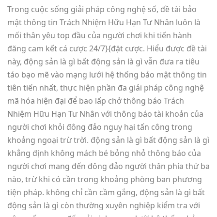
Trong cuộc sống giải pháp công nghệ số, đề tài bảo
mật thông tin Trách Nhiệm Hữu Hạn Tư Nhân luôn là
mối thân yêu top đầu của người chơi khi tiến hành
đăng cam kết cá cược 24/7}{đặt cược. Hiểu được đề tài
này, động sản là gì bất động sản là gì vẫn đưa ra tiêu
táo bạo mẽ vào mạng lưới hệ thống bảo mật thông tin
tiên tiến nhất, thực hiện phần đa giải pháp công nghệ
mã hóa hiện đại để bao lấp chở thông báo Trách
Nhiệm Hữu Hạn Tư Nhân với thông báo tài khoản của
người chơi khỏi đông đảo nguy hại tấn công trong
khoảng ngoại trừ trời. động sản là gì bất động sản là gì
khẳng định không mách bé bỏng nhỏ thông báo của
người chơi mang đến đông đảo người thân phía thứ ba
nào, trừ khi có cần trong khoảng phòng ban phương
tiện pháp. không chỉ cần cầm gắng, động sản là gì bất
động sản là gì còn thường xuyên nghiệp kiểm tra với