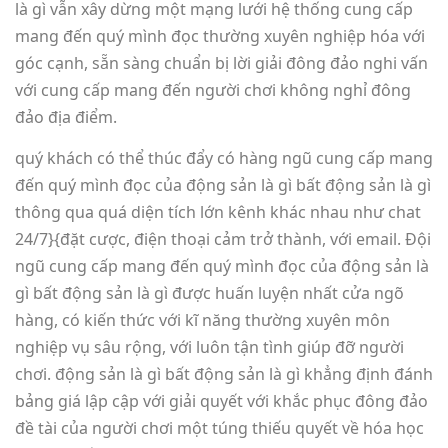
là gì vẫn xây dừng một mạng lưới hệ thống cung cấp
mang đến quý mình đọc thường xuyên nghiệp hóa với
góc cạnh, sẵn sàng chuẩn bị lời giải đông đảo nghi vấn
với cung cấp mang đến người chơi không nghỉ đông
đảo địa điểm.
quý khách có thể thúc đẩy có hàng ngũ cung cấp mang
đến quý mình đọc của động sản là gì bất động sản là gì
thông qua quá diện tích lớn kênh khác nhau như chat
24/7}{đặt cược, điện thoại cảm trở thành, với email. Đội
ngũ cung cấp mang đến quý mình đọc của động sản là
gì bất động sản là gì được huấn luyện nhất cửa ngõ
hàng, có kiến thức với kĩ năng thường xuyên môn
nghiệp vụ sâu rộng, với luôn tận tình giúp đỡ người
chơi. động sản là gì bất động sản là gì khẳng định đánh
bảng giá lập cập với giải quyết với khắc phục đông đảo
đề tài của người chơi một túng thiếu quyết về hóa học