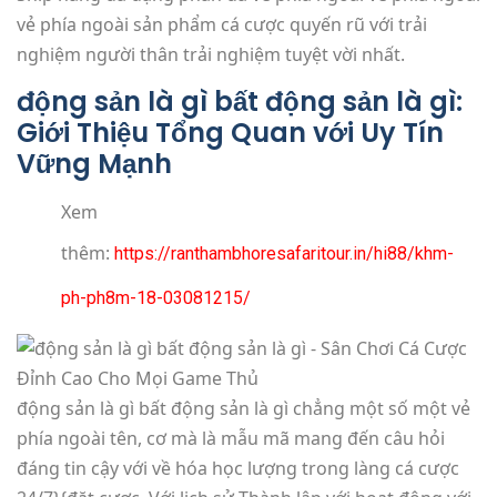
vẻ phía ngoài sản phẩm cá cược quyến rũ với trải
nghiệm người thân trải nghiệm tuyệt vời nhất.
động sản là gì bất động sản là gì:
Giới Thiệu Tổng Quan với Uy Tín
Vững Mạnh
Xem
thêm:
https://ranthambhoresafaritour.in/hi88/khm-
ph-ph8m-18-03081215/
động sản là gì bất động sản là gì chẳng một số một vẻ
phía ngoài tên, cơ mà là mẫu mã mang đến câu hỏi
đáng tin cậy với về hóa học lượng trong làng cá cược