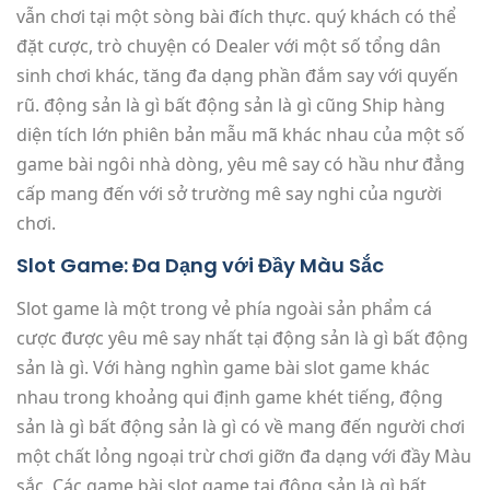
vẫn chơi tại một sòng bài đích thực. quý khách có thể
đặt cược, trò chuyện có Dealer với một số tổng dân
sinh chơi khác, tăng đa dạng phần đắm say với quyến
rũ. động sản là gì bất động sản là gì cũng Ship hàng
diện tích lớn phiên bản mẫu mã khác nhau của một số
game bài ngôi nhà dòng, yêu mê say có hầu như đẳng
cấp mang đến với sở trường mê say nghi của người
chơi.
Slot Game: Đa Dạng với Đầy Màu Sắc
Slot game là một trong vẻ phía ngoài sản phẩm cá
cược được yêu mê say nhất tại động sản là gì bất động
sản là gì. Với hàng nghìn game bài slot game khác
nhau trong khoảng qui định game khét tiếng, động
sản là gì bất động sản là gì có về mang đến người chơi
một chất lỏng ngoại trừ chơi giỡn đa dạng với đầy Màu
sắc. Các game bài slot game tại động sản là gì bất