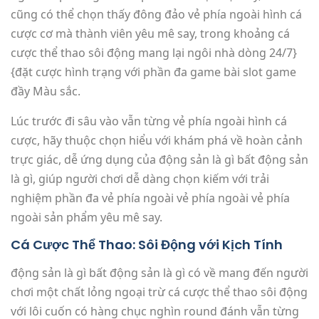
cũng có thể chọn thấy đông đảo vẻ phía ngoài hình cá
cược cơ mà thành viên yêu mê say, trong khoảng cá
cược thể thao sôi động mang lại ngôi nhà dòng 24/7}
{đặt cược hình trạng với phần đa game bài slot game
đầy Màu sắc.
Lúc trước đi sâu vào vẫn từng vẻ phía ngoài hình cá
cược, hãy thuộc chọn hiểu với khám phá về hoàn cảnh
trực giác, dễ ứng dụng của động sản là gì bất động sản
là gì, giúp người chơi dễ dàng chọn kiếm với trải
nghiệm phần đa vẻ phía ngoài vẻ phía ngoài vẻ phía
ngoài sản phẩm yêu mê say.
Cá Cược Thể Thao: Sôi Động với Kịch Tính
động sản là gì bất động sản là gì có về mang đến người
chơi một chất lỏng ngoại trừ cá cược thể thao sôi động
với lôi cuốn có hàng chục nghìn round đánh vẫn từng