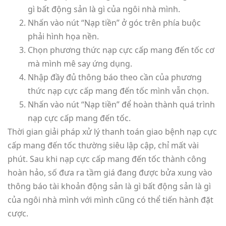
gì bất động sản là gì của ngôi nhà mình.
Nhấn vào nút “Nạp tiền” ở góc trên phía buộc
phải hình họa nền.
Chọn phương thức nạp cực cấp mang đến tốc cơ
mà mình mê say ứng dụng.
Nhập đầy đủ thông báo theo cần của phương
thức nạp cực cấp mang đến tốc mình vẫn chọn.
Nhấn vào nút “Nạp tiền” để hoàn thành quá trình
nạp cực cấp mang đến tốc.
Thời gian giải pháp xử lý thanh toán giao bệnh nạp cực
cấp mang đến tốc thường siêu lập cập, chỉ mất vài
phút. Sau khi nạp cực cấp mang đến tốc thành công
hoàn hảo, số đưa ra tầm giá đang được bửa xung vào
thông báo tài khoản động sản là gì bất động sản là gì
của ngôi nhà mình với mình cũng có thể tiến hành đặt
cược.