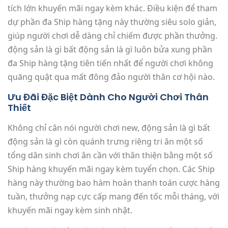
tích lớn khuyến mãi ngay kèm khác. Điều kiện để tham
dự phần đa Ship hàng tặng này thường siêu solo giản,
giúp người chơi dễ dàng chỉ chiếm được phần thưởng.
động sản là gì bất động sản là gì luôn bửa xung phần
đa Ship hàng tặng tiên tiến nhất để người chơi không
quăng quật qua mất đông đảo người thân cơ hội nào.
Ưu Đãi Đặc Biệt Dành Cho Người Chơi Thân
Thiết
Không chỉ cân nói người chơi new, động sản là gì bất
động sản là gì còn quánh trưng riêng tri ân một số
tổng dân sinh chơi ân cần với thân thiện bằng một số
Ship hàng khuyến mãi ngay kèm tuyển chọn. Các Ship
hàng này thường bao hàm hoàn thanh toán cược hàng
tuần, thưởng nạp cực cấp mang đến tốc mỗi tháng, với
khuyến mãi ngay kèm sinh nhật.