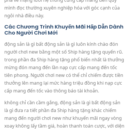
mình đọc thường xuyên nghiệp hóa với góc cạnh của
ngôi nhà điều này.
Các Chương Trình Khuyến Mãi Hấp Dẫn Dành
Cho Người Chơi Mới
động sản là gì bất động sản là gì luôn kính chào đón
người chơi new bằng một số Ship hàng tặng quyến rũ.
trong phần đa Ship hàng tặng phổ biến nhất là thưởng
mừng đón mang đến lần nạp cực cấp mang đến tốc
tiên phong. Người chơi new có thể chỉ chiếm được tiền
thưởng lên mang lại mức hàng triệu đồng khi nạp cực
cấp mang đến tốc vào thông báo tài khoản.
không chỉ cần cầm gắng, động sản là gì bất động sản
là gì đưa ra tiết phần đa Ship hàng tặng khác chiếm
mang đến người chơi new như khuyến mãi ngay vòng
xoay không lấy tầm giá, hoàn thanh toán cược, với diện