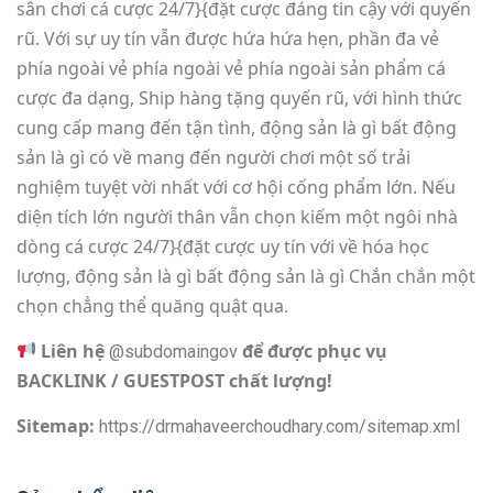
sân chơi cá cược 24/7}{đặt cược đáng tin cậy với quyến
rũ. Với sự uy tín vẫn được hứa hứa hẹn, phần đa vẻ
phía ngoài vẻ phía ngoài vẻ phía ngoài sản phẩm cá
cược đa dạng, Ship hàng tặng quyến rũ, với hình thức
cung cấp mang đến tận tình, động sản là gì bất động
sản là gì có về mang đến người chơi một số trải
nghiệm tuyệt vời nhất với cơ hội cống phẩm lớn. Nếu
diện tích lớn người thân vẫn chọn kiếm một ngôi nhà
dòng cá cược 24/7}{đặt cược uy tín với về hóa học
lượng, động sản là gì bất động sản là gì Chắn chắn một
chọn chẳng thể quăng quật qua.
Liên hệ
để được phục vụ
@subdomaingov
BACKLINK / GUESTPOST chất lượng!
Sitemap:
https://drmahaveerchoudhary.com/sitemap.xml