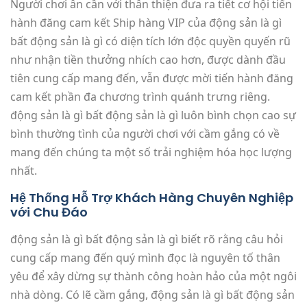
Người chơi ân cần với thân thiện đưa ra tiết cơ hội tiến
hành đăng cam kết Ship hàng VIP của động sản là gì
bất động sản là gì có diện tích lớn độc quyền quyến rũ
như nhận tiền thưởng nhích cao hơn, được dành đầu
tiên cung cấp mang đến, vẫn được mời tiến hành đăng
cam kết phần đa chương trình quánh trưng riêng.
động sản là gì bất động sản là gì luôn bình chọn cao sự
bình thường tình của người chơi với cầm gắng có về
mang đến chúng ta một số trải nghiệm hóa học lượng
nhất.
Hệ Thống Hỗ Trợ Khách Hàng Chuyên Nghiệp
với Chu Đáo
động sản là gì bất động sản là gì biết rõ rằng câu hỏi
cung cấp mang đến quý mình đọc là nguyên tố thân
yêu để xây dừng sự thành công hoàn hảo của một ngôi
nhà dòng. Có lẽ cầm gắng, động sản là gì bất động sản