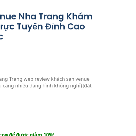
enue Nha Trang Khám
 Trực Tuyến Đỉnh Cao
c
rang Trang web review khách sạn venue
ủa càng nhiều dạng hình không nghỉ}{đặt
để được giảm 10%!
com