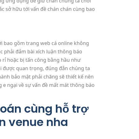
ờng ứng dụng để giữ chân chúng ta chơi
hắc sở hữu tới vấn đề chán chán cùng bao
với bao gồm trang web cá online không
c phải đảm bài xích luận thông báo
rỉ hoặc bị tấn công bằng hầu như
ải được quan trọng, đúng đắn chúng ta
 hành bảo mật phải chăng sẽ thiết kế nên
ng e ngại về sự vấn đề mất mát thông báo
toán cùng hỗ trợ
ạn venue nha