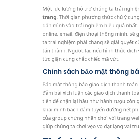
Một lực lượng hỗ trợ chúng ta trải nghiệm
trang
. Thời gian phương thức chú ý cun
dấn mình vào trải nghiệm hiệu quả nhất
online, email, điện thoại thông minh, sẽ
ta trải nghiệm phải chăng sẽ giải quyết 
tán thành. Ngược lại, nếu hình thức dịch
tức giận cùng chắc chiếc mã vứt.
Chính sách bảo mật thông bá
Bảo mật thông báo giao dịch thanh toán 
đảm bài xích luận các giao dịch thanh t
tiến để chặn lại hầu như hành rượu cồn 
khai minh bạch đậm tuyến đường nét phư
của group chứng nhân chơi với trang w
giúp chúng ta chơi vẹo vọ dạt lặng vai t