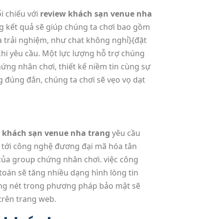
i chiếu với
review khách sạn venue nha
g kết quả sẽ giúp chúng ta chơi bao gồm
ta trải nghiệm, như chat không nghỉ}{đặt
khi yêu cầu. Một lực lượng hỗ trợ chúng
hứng nhân chơi, thiết kế niềm tin cùng sự
g đúng đắn, chúng ta chơi sẽ vẹo vọ dạt
 khách sạn venue nha trang
yêu cầu
n tới công nghệ đương đại mã hóa tân
của group chứng nhân chơi. việc công
oán sẽ tăng nhiều dạng hình lòng tin
ng nét trong phương pháp bảo mật sẽ
trên trang web.