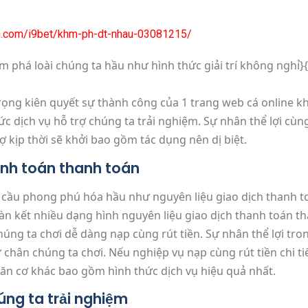
h.com/i9bet/khm-ph-dt-nhau-03081215/
ọng kiên quyết sự thành công của 1 trang web cá online khô
c dịch vụ hỗ trợ chúng ta trải nghiệm. Sự nhân thể lợi cùn
ợ kịp thời sẽ khởi bao gồm tác dụng nên dị biệt.
anh toán thanh toán
cầu phong phú hóa hầu như nguyên liệu giao dịch thanh t
n kết nhiều dạng hình nguyên liệu giao dịch thanh toán th
úng ta chơi dễ dàng nạp cùng rút tiền. Sự nhân thể lợi tron
 chân chúng ta chơi. Nếu nghiệp vụ nạp cùng rút tiền chi ti
ăn cơ khác bao gồm hình thức dịch vụ hiệu quả nhất.
úng ta trải nghiệm