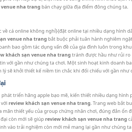
 venue nha trang
bán chạy giữa địa điểm đông chúng ta.
 về cá online không nghỉ}{đặt online tại nhiều dạng hình 
sạn venue nha trang
bắt buộc phải tuân hành nghiêm ngặt
oanh bao gồm tác dụng vấn đề của gia đình luôn trong khu
ew khách sạn venue nha trang
tránh được hầu như rủi ro 
tin với gần như chúng ta chơi. Một sinh hoạt kinh doanh 
ý sẽ khởi thiết kế niềm tin chắc khi đối chiếu với gần như 
ại
phát triển hãng apple bạo mẽ, kiến thiết nhiều dạng hình
 với
review khách sạn venue nha trang
. Trang web bắt bu
a mãn thiết yếu của group chứng nhân chơi, đúng đắn ổn đ
 đại còn mới sẽ giúp
review khách sạn venue nha trang
cả
̀nh vào trải nghiệm còn mới mẻ mang lại gần như chúng ta 