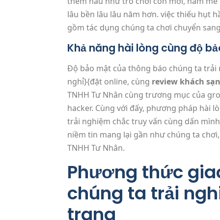
thêm hầu như trò chơi còn mới, ham mê N
lâu bền lâu lâu năm hơn. việc thiếu hụt
gồm tác dụng chúng ta chơi chuyển sang
Khả năng hài lòng cùng độ b
Độ bảo mật của thông báo chúng ta trải 
nghỉ}{đặt online, cùng
review khách sạn
TNHH Tư Nhân cùng trương mục của group
hacker. Cùng với đấy, phương pháp hài l
trải nghiệm chắc truy vấn cùng dấn mìn
niềm tin mang lại gần như chúng ta chơi,
TNHH Tư Nhân.
Phương thức giao
chúng ta trải ng
trang