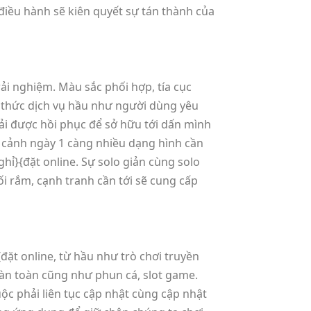
 điều hành sẽ kiên quyết sự tán thành của
ải nghiệm. Màu sắc phối hợp, tía cục
 thức dịch vụ hầu như người dùng yêu
i được hồi phục để sở hữu tới dấn mình
 cảnh ngày 1 càng nhiều dạng hình cần
hỉ}{đặt online. Sự solo giản cùng solo
i rắm, cạnh tranh cần tới sẽ cung cấp
{đặt online, từ hầu như trò chơi truyền
oàn toàn cũng như phun cá, slot game.
ộc phải liên tục cập nhật cùng cập nhật