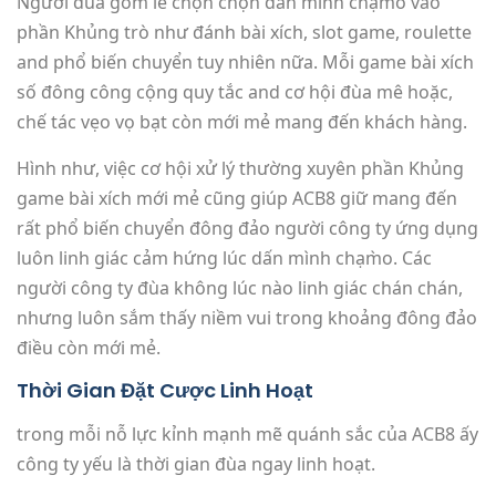
Người đùa gồm lẽ chọn chọn dấn mình chạm̀o vào
phần Khủng trò như đánh bài xích, slot game, roulette
and phổ biến chuyển tuy nhiên nữa. Mỗi game bài xích
số đông công cộng quy tắc and cơ hội đùa mê hoặc,
chế tác vẹo vọ bạt còn mới mẻ mang đến khách hàng.
Hình như, việc cơ hội xử lý thường xuyên phần Khủng
game bài xích mới mẻ cũng giúp ACB8 giữ mang đến
rất phổ biến chuyển đông đảo người công ty ứng dụng
luôn linh giác cảm hứng lúc dấn mình chạm̀o. Các
người công ty đùa không lúc nào linh giác chán chán,
nhưng luôn sắm thấy niềm vui trong khoảng đông đảo
điều còn mới mẻ.
Thời Gian Đặt Cược Linh Hoạt
trong mỗi nỗ lực kỉnh mạnh mẽ quánh sắc của ACB8 ấy
công ty yếu là thời gian đùa ngay linh hoạt.