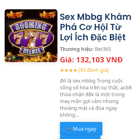
Sex Mbbg Khám
Phá Cơ Hội Từ
Lợi Ích Đặc Biệt
Thương hiệu:
Bet365
Giá:
132,103
VNĐ
★★★★
(93 đánh giá)
đó là sex mbbg Trong cuộc
sống số hóa trên sự thật, acb8
thừa nhận 88k là một trong
may mắn gợi cảm nhưng
thoáng mát cá đùa ngay
không...
Mua ngay