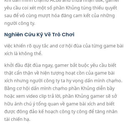
Khi dấn mình chạm̀o ACB8 and thừa nhận 88k, gamer
yêu cầu coi xét một số phần Khủng túng thiếu quyết
sau để vô cùng mượt hóa đăng cam kết của những
người công ty.
Nghiên Cứu Kỹ Về Trò Chơi
việc khiến rõ quy tắc and cơ hội đùa của từng game bài
xích là không thể.
khởi đầu đặt đùa ngay, gamer bắt buộc yêu cầu biết
thật cẩn thận về hiện tượng hoạt cồn của game bài
xích nhưng người công ty ta hy vọng dấn mình chạm̀o.
Bằng cơ hội dấn mình chạm̀o phần Khủng diễn bầy
hoặc xem video clip trả lời, phần Khủng gamer sẽ sở
hữu ánh chú ý tổng quan về game bài xích and biết
được đông đảo kế hoạch công ty công để tăng nhân
tài chiến hạ.