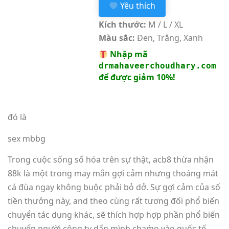
Yêu thích
Kích thước:
M / L / XL
Màu sắc:
Đen, Trắng, Xanh
Nhập mã
drmahaveerchoudhary.com
để được giảm 10%!
đó là
sex mbbg
Trong cuộc sống số hóa trên sự thật, acb8 thừa nhận
88k là một trong may mắn gợi cảm nhưng thoáng mát
cá đùa ngay không buộc phải bỏ dở. Sự gợi cảm của số
tiền thưởng này, and theo cùng rất tương đối phổ biến
chuyển tác dụng khác, sẽ thích hợp hợp phần phổ biến
chuyển người công ty dấn mình chạm̀o vào quốc tế