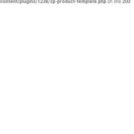
content/plugins/123b/sp-product-template.php
on line
203