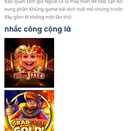
bảo quản tầm giá Ngoài ra là may mắn để tiếp cận bổ
xung phần Khủng game bài xích mới mẻ nhưng trước
đây gồm lẽ không một lần thử.
nhắc công cộng là