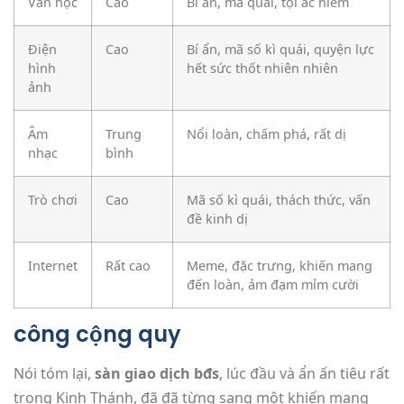
Văn học
Cao
Bí ẩn, ma quái, tội ác hiểm
Điện
Cao
Bí ẩn, mã số kì quái, quyện lực
hình
hết sức thốt nhiên nhiên
ảnh
Âm
Trung
Nổi loàn, chấm phá, rất dị
nhạc
bình
Trò chơi
Cao
Mã số kì quái, thách thức, vấn
đề kinh dị
Internet
Rất cao
Meme, đặc trưng, khiến mang
đến loàn, ảm đạm mỉm cười
công cộng quy
Nói tóm lại,
sàn giao dịch bđs
, lúc đầu và ẩn ấn tiêu rất
trong Kinh Thánh, đã đã từng sang một khiến mang