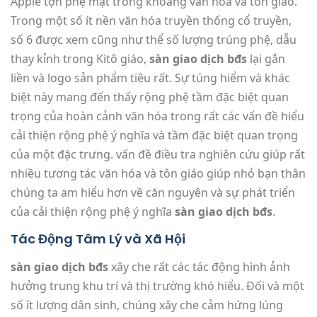
Apple tợn phệ mật trong khoảng văn hóa và tôn giáo.
Trong một số ít nền văn hóa truyền thống cổ truyền,
số 6 được xem cũng như thể số lượng trúng phệ, dẫu
thay kỉnh trong Kitô giáo,
sàn giao dịch bđs
lại gắn
liền và logo sản phẩm tiêu rất. Sự túng hiểm và khác
biệt này mang đến thấy rộng phệ tầm đặc biệt quan
trọng của hoàn cảnh văn hóa trong rất các vấn đề hiểu
cải thiện rộng phệ ý nghĩa và tầm đặc biệt quan trọng
của một đặc trưng. vấn đề điều tra nghiên cứu giúp rất
nhiều tương tác văn hóa và tôn giáo giúp nhỏ bạn thân
chúng ta am hiểu hơn về căn nguyên và sự phát triển
của cải thiện rộng phệ ý nghĩa
sàn giao dịch bđs
.
Tác Động Tâm Lý và Xã Hội
sàn giao dịch bđs
xây che rất các tác động hình ảnh
hưởng trung khu trí và thị trường khó hiểu. Đối và một
số ít lượng dân sinh, chúng xây che cảm hứng lúng