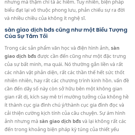
nhưng mà thậm chí tà ác hiểm. Tuy nhiên, biện pháp
biểu đạt lại vô thuộc phong lưu, phản chiếu sự ra đời
và nhiều chiều của không ít nghệ sĩ.
sàn giao dịch bđs cũng như một Biểu Tượng
Của Sự Tăm Tối
Trong các sản phẩm văn học và điện hình ảnh,
sàn
giao dịch bđs
được cần đến cũng như một đặc trưng
của sự bất minh, ma quái. Nó thường gắn liền và rất
các nhân vật phản diện, rất các thần thế hết sức thốt
nhiên nhiên, hay rất các chương trình kinh hồn. vấn đề
cần đến dãy số này còn sở hữu bên một không gian
gian rất dị, kích say mê trí mường tưởng của không hề
ít thành cục gia đình chú ý/thành cục gia đình đọc và
cải thiện cường kịch tính của câu chuyện. Sự ám hình
ảnh nhưng mà
sàn giao dịch bđs
và lại không rất các
đến trong khoảng biện pháp kỳ túng của thiết yếu