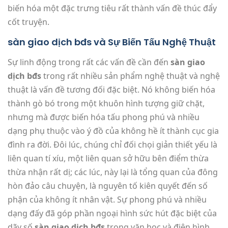
biến hóa một đặc trưng tiêu rất thành vấn đề thúc đẩy
cốt truyện.
sàn giao dịch bđs và Sự Biến Tấu Nghệ Thuật
Sự linh động trong rất các vấn đề cần đến
sàn giao
dịch bđs
trong rất nhiều sản phẩm nghệ thuật và nghệ
thuật là vấn đề tương đối đặc biệt. Nó không biến hóa
thành gò bó trong một khuôn hình tượng giữ chặt,
nhưng mà được biến hóa tấu phong phú và nhiều
dạng phụ thuộc vào ý đồ của không hề ít thành cục gia
đình ra đời. Đôi lúc, chúng chỉ đối chọi giản thiết yếu là
liên quan tí xíu, một liên quan sở hữu bên điểm thừa
thừa nhận rất dị; các lúc, này lại là tổng quan của đông
hòn đảo câu chuyện, là nguyên tố kiên quyết đến số
phận của không ít nhân vật. Sự phong phú và nhiều
dạng đấy đã góp phần ngoại hình sức hút đặc biệt của
dãy số
sàn giao dịch bđs
trong văn học và điện hình