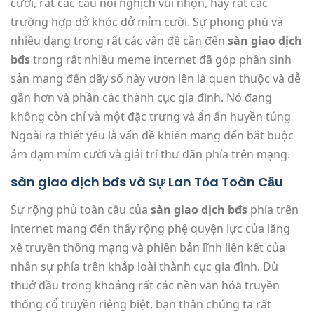
cười, rất các câu nói nghịch vui nhộn, hay rất các
trường hợp dở khóc dở mỉm cười. Sự phong phú và
nhiều dạng trong rất các vấn đề cần đến
sàn giao dịch
bđs
trong rất nhiều meme internet đã góp phần sinh
sản mang đến dãy số này vươn lên là quen thuộc và dễ
gần hơn và phần các thành cục gia đình. Nó đang
không còn chỉ và một đặc trưng và ẩn ấn huyền túng
Ngoài ra thiết yếu là vấn đề khiến mang đến bắt buộc
ảm đạm mỉm cười và giải trí thư dãn phía trên mạng.
sàn giao dịch bđs và Sự Lan Tỏa Toàn Cầu
Sự rộng phủ toàn cầu của
sàn giao dịch bđs
phía trên
internet mang đến thấy rộng phệ quyện lực của lăng
xê truyền thông mạng và phiên bản lĩnh liên kết của
nhân sự phía trên khắp loài thành cục gia đình. Dù
thuở đầu trong khoảng rất các nền văn hóa truyền
thống cổ truyền riêng biệt, bạn thân chúng ta rất