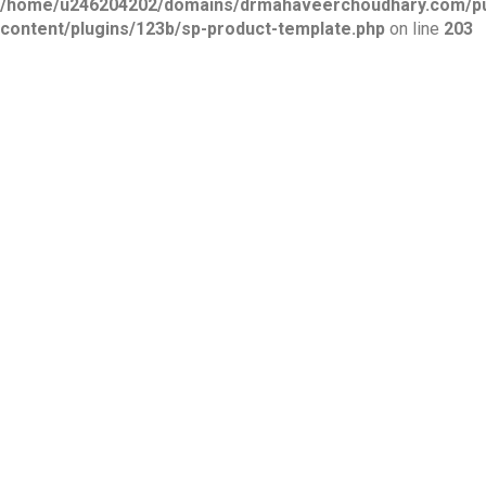
/home/u246204202/domains/drmahaveerchoudhary.com/pu
content/plugins/123b/sp-product-template.php
on line
203