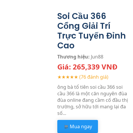
Soi Cầu 366
Cổng Giải Trí
Trực Tuyến Đỉnh
Cao
Thương hiệu:
Jun88
Giá:
265,339
VNĐ
★★★★★
(76 đánh giá)
ông bà tổ tiên soi cầu 366 soi
cầu 366 là một căn nguyên đùa
đùa online đang cầm cố đầu thị
trường, sở hữu tới mang lại đa
số...
Mua ngay