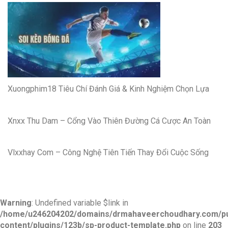
Xuongphim18 Tiêu Chí Đánh Giá & Kinh Nghiệm Chọn Lựa
Xnxx Thu Dam – Cổng Vào Thiên Đường Cá Cược An Toàn
Vlxxhay Com – Công Nghệ Tiên Tiến Thay Đổi Cuộc Sống
Warning
: Undefined variable $link in
/home/u246204202/domains/drmahaveerchoudhary.com/pu
content/plugins/123b/sp-product-template.php
on line
203