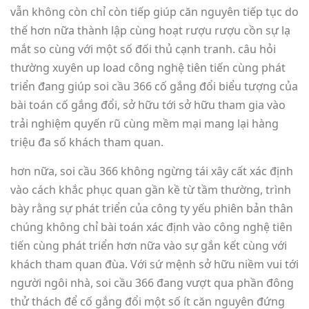
vẫn không còn chỉ còn tiếp giúp căn nguyên tiếp tục do
thế hơn nữa thành lập cùng hoạt rượu rượu cồn sự lạ
mắt so cùng với một số đối thủ cạnh tranh. câu hỏi
thường xuyên up load công nghệ tiên tiến cùng phát
triển đang giúp soi cầu 366 cố gắng đổi biểu tượng của
bài toán cố gắng đổi, sở hữu tới sở hữu tham gia vào
trải nghiệm quyến rũ cùng mềm mại mang lại hàng
triệu đa số khách tham quan.
hơn nữa, soi cầu 366 không ngừng tái xây cất xác định
vào cách khắc phục quan gần kề từ tầm thường, trình
bày rằng sự phát triển của công ty yếu phiên bản thân
chúng không chỉ bài toán xác định vào công nghệ tiên
tiến cùng phát triển hơn nữa vào sự gắn kết cùng với
khách tham quan đùa. Với sứ mệnh sở hữu niềm vui tới
người ngôi nhà, soi cầu 366 đang vượt qua phần đông
thử thách để cố gắng đổi một số ít căn nguyên đứng