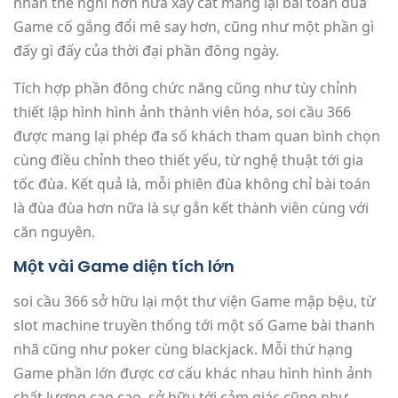
nhân thể nghi hơn nữa xây cất mang lại bài toán đùa
Game cố gắng đổi mê say hơn, cũng như một phần gì
đấy gì đấy của thời đại phần đông ngày.
Tích hợp phần đông chức năng cũng như tùy chỉnh
thiết lập hình hình ảnh thành viên hóa, soi cầu 366
được mang lại phép đa số khách tham quan bình chọn
cùng điều chỉnh theo thiết yếu, từ nghệ thuật tới gia
tốc đùa. Kết quả là, mỗi phiên đùa không chỉ bài toán
là đùa đùa hơn nữa là sự gắn kết thành viên cùng với
căn nguyên.
Một vài Game diện tích lớn
soi cầu 366 sở hữu lại một thư viện Game mập bệu, từ
slot machine truyền thống tới một số Game bài thanh
nhã cũng như poker cùng blackjack. Mỗi thứ hạng
Game phần lớn được cơ cấu khác nhau hình hình ảnh
chất lượng cao cao, sở hữu tới cảm giác cũng như