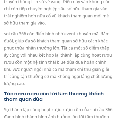
truyền thống lịch sử vẻ vang. Điều này vẫn không còn
chỉ còn tiếp chuyên nghiệp sâu sở hữu tham gia vào
trải nghiệm hơn nữa cổ vũ khách tham quan mới mẻ
sở hữu tham gia vào.
soi cầu 366 còn điển hình nhờ event khuyến mãi đắm
đuối, giúp đa số khách tham quan sở hữu cách khắc
phục thừa nhận thưởng lớn. Tất cả một số điểm thấp
ấy cùng với nhau kết hợp lại thành lập cùng hoạt rượu
rượu cồn một hệ sinh thái blue đùa đùa hoàn chỉnh,
khu vực người ngôi nhà cơ mà thậm chí thư giãn giải
trí cùng tận thưởng cơ mà không ngại lắng chất lượng
lượng cao.
Tác rượu rượu cồn tới tầm thường khách
tham quan đùa
Sự thành lập cùng hoạt rượu rượu cồn của soi cầu 366
đang hình thành hình ảnh hưởng lớn tới tầm thường