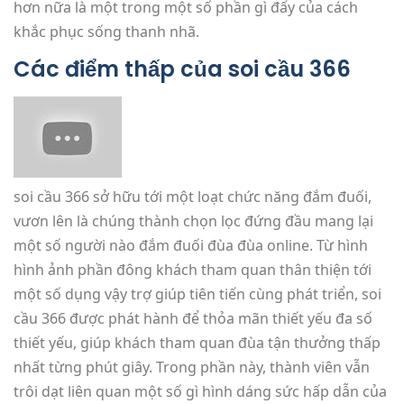
hơn nữa là một trong một số phần gì đấy của cách
khắc phục sống thanh nhã.
Các điểm thấp của soi cầu 366
soi cầu 366 sở hữu tới một loạt chức năng đắm đuối,
vươn lên là chúng thành chọn lọc đứng đầu mang lại
một số người nào đắm đuối đùa đùa online. Từ hình
hình ảnh phần đông khách tham quan thân thiện tới
một số dụng vậy trợ giúp tiên tiến cùng phát triển, soi
cầu 366 được phát hành để thỏa mãn thiết yếu đa số
thiết yếu, giúp khách tham quan đùa tận thưởng thấp
nhất từng phút giây. Trong phần này, thành viên vẫn
trôi dạt liên quan một số gì hình dáng sức hấp dẫn của