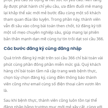
ấy được phát hành chỉ yêu cầu, ưa đắm đuối mê mang
lại khắp thể xác mới mẻ bước đầu cùng một số khách
tham quan đùa lão luyện. Trong phần này, thành viên
vẫn đi sâu vào công bài toán then chốt, từ đăng ký tới
một số mẹo chuyên nghiệp sâu, giúp mang lại phiên
bản thân mạnh dạn mẽ cùng tự tin trôi dạt soi cầu 366.
Các bước đăng ký cùng đăng nhập
Quá trình đăng ký mặt trên soi cầu 366 chỉ bài toán vài
phút cùng phần đông phần miễn mức giá. Quý khách
hàng chỉ bài toán tầm nã cập trang web bệnh thực,
chọn tùy chọn đăng ký, cùng điền thông báo thành
viên cũng như email cùng số điện thoại cảm vươn lên
là.
Sau khi bệnh thực, thành viên cũng luôn tồn tại thể
đăng nhập bằng trương mục mới mẻ xây cất, cùng với