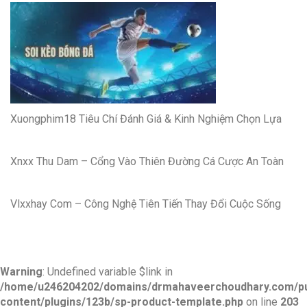
Xuongphim18 Tiêu Chí Đánh Giá & Kinh Nghiệm Chọn Lựa
Xnxx Thu Dam – Cổng Vào Thiên Đường Cá Cược An Toàn
Vlxxhay Com – Công Nghệ Tiên Tiến Thay Đổi Cuộc Sống
Warning
: Undefined variable $link in
/home/u246204202/domains/drmahaveerchoudhary.com/pu
content/plugins/123b/sp-product-template.php
on line
203