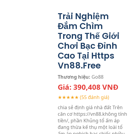
Trải Nghiệm
Đắm Chìm
Trong Thế Giới
Chơi Bạc Đỉnh
Cao Tại Https
Vn88.Free
Thương hiệu:
Go88
Giá:
390,408
VNĐ
★★★★★
(55 đánh giá)
chia sẻ định giá nhà đất Trên
căn cơ https://vn88.không tính
tiền/, phần Khủng tổ ấm áp
đang thừa kế thụ một loài tổ
ấm áp nghịch bạc chiếc nhiều...