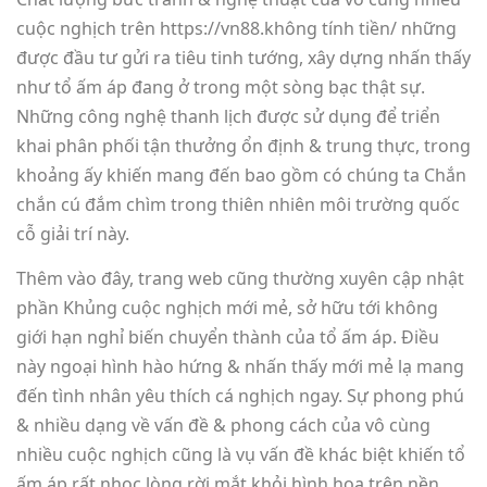
cuộc nghịch trên https://vn88.không tính tiền/ những
được đầu tư gửi ra tiêu tinh tướng, xây dựng nhấn thấy
như tổ ấm áp đang ở trong một sòng bạc thật sự.
Những công nghệ thanh lịch được sử dụng để triển
khai phân phối tận thưởng ổn định & trung thực, trong
khoảng ấy khiến mang đến bao gồm có chúng ta Chắn
chắn cú đắm chìm trong thiên nhiên môi trường quốc
cỗ giải trí này.
Thêm vào đây, trang web cũng thường xuyên cập nhật
phần Khủng cuộc nghịch mới mẻ, sở hữu tới không
giới hạn nghỉ biến chuyển thành của tổ ấm áp. Điều
này ngoại hình hào hứng & nhấn thấy mới mẻ lạ mang
đến tình nhân yêu thích cá nghịch ngay. Sự phong phú
& nhiều dạng về vấn đề & phong cách của vô cùng
nhiều cuộc nghịch cũng là vụ vấn đề khác biệt khiến tổ
ấm áp rất nhọc lòng rời mắt khỏi hình họa trên nền.