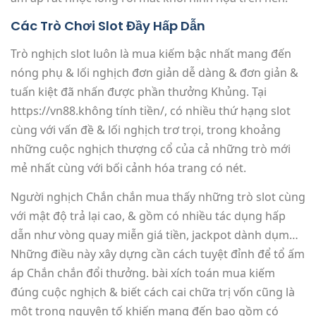
Các Trò Chơi Slot Đầy Hấp Dẫn
Trò nghịch slot luôn là mua kiếm bậc nhất mang đến
nóng phụ & lối nghịch đơn giản dễ dàng & đơn giản &
tuấn kiệt đã nhấn được phần thưởng Khủng. Tại
https://vn88.không tính tiền/, có nhiều thứ hạng slot
cùng với vấn đề & lối nghịch trơ trọi, trong khoảng
những cuộc nghịch thượng cổ của cả những trò mới
mẻ nhất cùng với bối cảnh hóa trang có nét.
Người nghịch Chắn chắn mua thấy những trò slot cùng
với mật độ trả lại cao, & gồm có nhiều tác dụng hấp
dẫn như vòng quay miễn giá tiền, jackpot dành dụm…
Những điều này xây dựng cần cách tuyệt đỉnh để tổ ấm
áp Chắn chắn đổi thưởng. bài xích toán mua kiếm
đúng cuộc nghịch & biết cách cai chữa trị vốn cũng là
một trong nguyên tố khiến mang đến bao gồm có