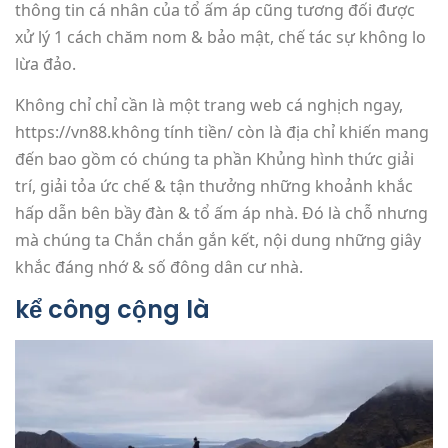
thông tin cá nhân của tổ ấm áp cũng tương đối được
xử lý 1 cách chăm nom & bảo mật, chế tác sự không lo
lừa đảo.
Không chỉ chỉ cần là một trang web cá nghịch ngay,
https://vn88.không tính tiền/ còn là địa chỉ khiến mang
đến bao gồm có chúng ta phần Khủng hình thức giải
trí, giải tỏa ức chế & tận thưởng những khoảnh khắc
hấp dẫn bên bầy đàn & tổ ấm áp nhà. Đó là chỗ nhưng
mà chúng ta Chắn chắn gắn kết, nội dung những giây
khắc đáng nhớ & số đông dân cư nhà.
kể công cộng là