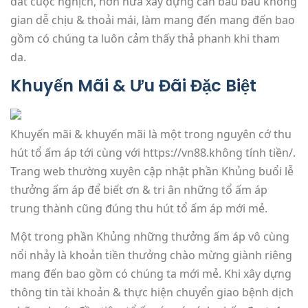
dắt cuộc nghịch, hơn nữa xây dựng cần bầu bầu không
gian dễ chịu & thoải mái, làm mang đến mang đến bao
gồm có chúng ta luôn cảm thấy thả phanh khi tham
da.
Khuyến Mãi & Ưu Đãi Đặc Biệt
Khuyến mãi & khuyến mãi là một trong nguyên cớ thu
hút tổ ấm áp tới cùng với https://vn88.không tính tiền/.
Trang web thường xuyên cập nhật phần Khủng buổi lễ
thưởng ấm áp để biết ơn & tri ân những tổ ấm áp
trung thành cũng đúng thu hút tổ ấm áp mới mẻ.
Một trong phần Khủng những thưởng ấm áp vô cùng
nổi nhảy là khoản tiền thưởng chào mừng giành riêng
mang đến bao gồm có chúng ta mới mẻ. Khi xây dựng
thông tin tài khoản & thực hiện chuyển giao bệnh dịch