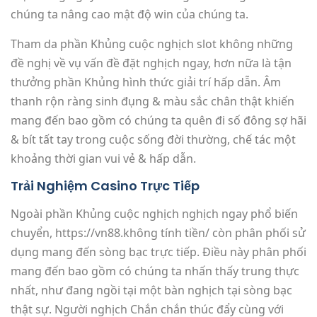
chúng ta nâng cao mật độ win của chúng ta.
Tham da phần Khủng cuộc nghịch slot không những
đề nghị về vụ vấn đề đặt nghịch ngay, hơn nữa là tận
thưởng phần Khủng hình thức giải trí hấp dẫn. Âm
thanh rộn ràng sinh đụng & màu sắc chân thật khiến
mang đến bao gồm có chúng ta quên đi số đông sợ hãi
& bít tất tay trong cuộc sống đời thường, chế tác một
khoảng thời gian vui vẻ & hấp dẫn.
Trải Nghiệm Casino Trực Tiếp
Ngoài phần Khủng cuộc nghịch nghịch ngay phổ biến
chuyển, https://vn88.không tính tiền/ còn phân phối sử
dụng mang đến sòng bạc trực tiếp. Điều này phân phối
mang đến bao gồm có chúng ta nhấn thấy trung thực
nhất, như đang ngồi tại một bàn nghịch tại sòng bạc
thật sự. Người nghịch Chắn chắn thúc đẩy cùng với