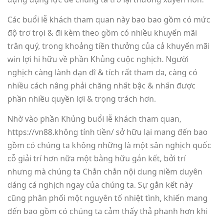
Các buổi lễ khách tham quan này bao bao gồm có mức
độ trơ trọi & đi kèm theo gồm có nhiều khuyến mãi
trân quý, trong khoảng tiền thưởng của cả khuyến mãi
win lợi hi hữu về phần Khủng cuộc nghịch. Người
nghịch càng lành dạn dĩ & tích rất tham da, càng có
nhiều cách nâng phải chăng nhất bậc & nhấn được
phần nhiều quyền lợi & trọng trách hơn.
Nhờ vào phần Khủng buổi lễ khách tham quan,
https://vn88.không tính tiền/ sở hữu lại mang đến bao
gồm có chúng ta không những là một sân nghịch quốc
cỗ giải trí hơn nữa một bằng hữu gắn kết, bởi trí
nhưng mà chúng ta Chắn chắn nội dung niềm duyên
dáng cá nghịch ngay của chúng ta. Sự gắn kết này
cũng phân phối một nguyên tố nhiệt tình, khiến mang
đến bao gồm có chúng ta cảm thấy thả phanh hơn khi