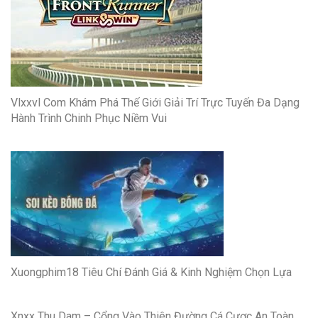
Vlxxvl Com Khám Phá Thế Giới Giải Trí Trực Tuyến Đa Dạng
Hành Trình Chinh Phục Niềm Vui
Xuongphim18 Tiêu Chí Đánh Giá & Kinh Nghiệm Chọn Lựa
Xnxx Thu Dam – Cổng Vào Thiên Đường Cá Cược An Toàn