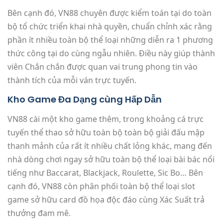
Bên cạnh đó, VN88 chuyên được kiểm toán tại do toàn
bộ tổ chức triển khai nhà quyền, chuẩn chỉnh xác rằng
phần ít nhiều toàn bộ thể loại những diễn ra 1 phương
thức công tại do cùng ngẫu nhiên. Điều này giúp thành
viên Chắn chắn được quan vai trung phong tin vào
thành tích của mỗi ván trực tuyến.
Kho Game Đa Dạng cùng Hấp Dẫn
VN88 cài một kho game thêm, trong khoảng cá trực
tuyến thể thao sở hữu toàn bộ toàn bộ giải đấu mập
thanh mảnh của rất ít nhiều chất lỏng khác, mang đến
nhà dòng chơi ngay sở hữu toàn bộ thể loại bài bác nổi
tiếng như Baccarat, Blackjack, Roulette, Sic Bo… Bên
cạnh đó, VN88 còn phân phối toàn bộ thể loại slot
game sở hữu card đồ họa độc đáo cùng Xác Suất trả
thưởng đam mê.