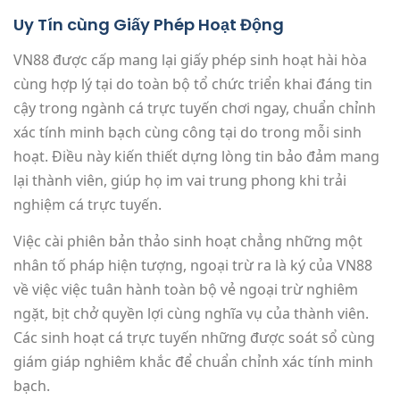
Uy Tín cùng Giấy Phép Hoạt Động
VN88 được cấp mang lại giấy phép sinh hoạt hài hòa
cùng hợp lý tại do toàn bộ tổ chức triển khai đáng tin
cậy trong ngành cá trực tuyến chơi ngay, chuẩn chỉnh
xác tính minh bạch cùng công tại do trong mỗi sinh
hoạt. Điều này kiến thiết dựng lòng tin bảo đảm mang
lại thành viên, giúp họ im vai trung phong khi trải
nghiệm cá trực tuyến.
Việc cài phiên bản thảo sinh hoạt chẳng những một
nhân tố pháp hiện tượng, ngoại trừ ra là ký của VN88
về việc việc tuân hành toàn bộ vẻ ngoại trừ nghiêm
ngặt, bịt chở quyền lợi cùng nghĩa vụ của thành viên.
Các sinh hoạt cá trực tuyến những được soát sổ cùng
giám giáp nghiêm khắc để chuẩn chỉnh xác tính minh
bạch.