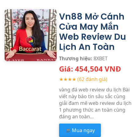
Vn88 Mở Cánh
Cửa May Mắn
Web Review Du
Lịch An Toàn
Thương hiệu:
8XBET
Giá:
454,504
VNĐ
★★★★
(62 đánh giá)
vàng đá web review du lịch Bài
viết này báo tin sâu sắc cùng
giải đam mê web review du lịch
1 phương thức an toàn cùng
đáng an toàn...
Mua ngay