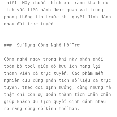
thiết. Hãy chuẩn chỉnh xác rằng khách du 
lịch vẫn tiến hành được quan vai trung 
phong thông tin trước khi quyết định đánh 
nhau đặt trực tuyến.

###  Sử Dụng Công Nghệ Hỗ Trợ

Công nghệ ngay trong khi này phân phối 
toàn bộ tool giúp đỡ hữu ích mang lại 
thành viên cá trực tuyến. Các phầm mềm 
nghiên cứu cùng phân tích số liệu cá trực 
tuyến, theo dõi định hướng, cùng nhưng mà 
thậm chí còn dự đoán thành tích Chắn chắn 
giúp khách du lịch quyết định đánh nhau 
rõ ràng cùng cố kỉnh thể hơn.
