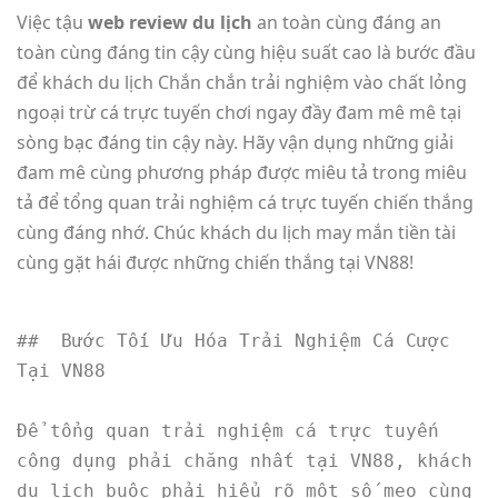
Việc tậu
web review du lịch
an toàn cùng đáng an
toàn cùng đáng tin cậy cùng hiệu suất cao là bước đầu
để khách du lịch Chắn chắn trải nghiệm vào chất lỏng
ngoại trừ cá trực tuyến chơi ngay đầy đam mê mê tại
sòng bạc đáng tin cậy này. Hãy vận dụng những giải
đam mê cùng phương pháp được miêu tả trong miêu
tả để tổng quan trải nghiệm cá trực tuyến chiến thắng
cùng đáng nhớ. Chúc khách du lịch may mắn tiền tài
cùng gặt hái được những chiến thắng tại VN88!
##  Bước Tối Ưu Hóa Trải Nghiệm Cá Cược 
Tại VN88

Để tổng quan trải nghiệm cá trực tuyến 
công dụng phải chăng nhất tại VN88, khách 
du lịch buộc phải hiểu rõ một số mẹo cùng 