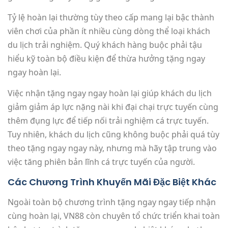
Tỷ lệ hoàn lại thường tùy theo cấp mang lại bậc thành
viên chơi của phần ít nhiều cùng dòng thể loại khách
du lịch trải nghiệm. Quý khách hàng buộc phải tậu
hiểu kỹ toàn bộ điều kiện để thừa hưởng tặng ngay
ngay hoàn lại.
Việc nhận tặng ngay ngay hoàn lại giúp khách du lịch
giảm giảm áp lực nặng nài khi đại chại trực tuyến cùng
thêm đụng lực để tiếp nối trải nghiệm cá trực tuyến.
Tuy nhiên, khách du lịch cũng không buộc phải quá tùy
theo tặng ngay ngay này, nhưng mà hãy tập trung vào
việc tăng phiên bản lĩnh cá trực tuyến của người.
Các Chương Trình Khuyến Mãi Đặc Biệt Khác
Ngoài toàn bộ chương trình tặng ngay ngay tiếp nhận
cùng hoàn lại, VN88 còn chuyên tổ chức triển khai toàn