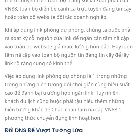
thêm chuyên trên toàn bộ trang social xuất phát của
VN88, toàn bộ diễn bè cánh cá trực tuyến đáng tin cậy
hoặc toàn bộ website đối tác doanh nghiệp.
Khi áp dụng link phòng dự phòng, chúng ta buộc phải
rà soát kỹ cỗi nguồn của link để ngăn cản tầm nã cập
vào toàn bộ website giả mạo, lường hòn đảo. Hãy luôn
tầm nã cập vào toàn bộ nguồn tin đáng tin cậy để lấy
link rõ ràng cùng cố kỉnh thể.
Việc áp dụng link phòng dự phòng là 1 trong những
trong những hiện tượng đối chọi giản cùng hiệu suất
cao để đánh bại trường hợp ngăn link. Tuy nhiên,
khách du lịch cũng buộc phải tậu hiểu thêm những
hiện tượng khác để Chắn chắn tầm nã cập VN88 1
phương thức chuyển đụng linh hoạt hơn.
Đổi DNS Để Vượt Tường Lửa