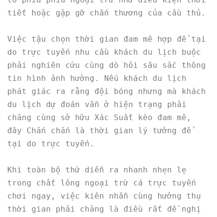
tiết hoặc gặp gỡ chấn thương của cầu thủ. 

Việc tậu chọn thời gian đam mê hợp để tại 
do trực tuyến nhu cầu khách du lịch buộc 
phải nghiên cứu cùng dò hỏi sâu sắc thông 
tin hình ảnh hưởng. Nếu khách du lịch 
phát giác ra rằng đội bóng nhưng mà khách 
du lịch dự đoán vẫn ở hiện trạng phải 
chăng cùng sở hữu Xác Suất kèo đam mê, 
đây Chắn chắn là thời gian lý tưởng để 
tại do trực tuyến.

Khi toàn bộ thứ diễn ra nhanh nhẹn lẹ 
trong chất lỏng ngoại trừ cá trực tuyến 
chơi ngay, việc kiên nhẫn cùng hưởng thụ 
thời gian phải chăng là điều rất đề nghị 