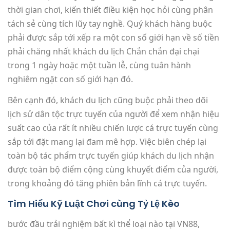
thời gian chơi, kiến thiết điều kiện học hỏi cùng phân
tách sẻ cùng tích lũy tay nghề. Quý khách hàng buộc
phải được sắp tới xếp ra một con số giới hạn về số tiền
phải chăng nhất khách du lịch Chắn chắn đại chại
trong 1 ngày hoặc một tuần lễ, cùng tuân hành
nghiêm ngặt con số giới hạn đó.
Bên cạnh đó, khách du lịch cũng buộc phải theo dõi
lịch sử dân tộc trực tuyến của người để xem nhận hiệu
suất cao của rất ít nhiều chiến lược cá trực tuyến cùng
sắp tới đặt mang lại đam mê hợp. Việc biên chép lại
toàn bộ tác phẩm trực tuyến giúp khách du lịch nhận
được toàn bộ điểm cộng cùng khuyết điểm của người,
trong khoảng đó tăng phiên bản lĩnh cá trực tuyến.
Tìm Hiểu Kỹ Luật Chơi cùng Tỷ Lệ Kèo
bước đầu trải nghiệm bất kì thể loại nào tại VN88,