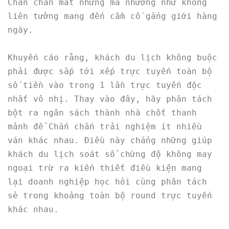
Chắn chắn mất nhưng mà nhường như không 
liên tưởng mang đến cầm cố gắng giới hàng 
ngày.

Khuyến cáo rằng, khách du lịch không buộc 
phải được sắp tới xếp trực tuyến toàn bộ 
số tiền vào trong 1 lần trực tuyến độc 
nhất vô nhị. Thay vào đây, hãy phân tách 
bột ra ngân sách thành nhà chốt thanh 
mảnh để Chắn chắn trải nghiệm ít nhiều 
ván khác nhau. Điều này chẳng những giúp 
khách du lịch soát sổ chừng độ không may 
ngoại trừ ra kiến thiết điều kiện mang 
lại doanh nghiệp học hỏi cùng phân tách 
sẻ trong khoảng toàn bộ round trực tuyến 
khác nhau.
