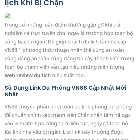
lịch Khi Bị Chặn
trong số những luận điểm thường gặp gỡ khi trải
nghiệm cá trực tuyến chơi ngay là trường hợp toàn bộ
sòng bạc bị ngăn. Để giúp khách du lịch tầm nã cập
VN88 1 phương thức thuận nhân thể cùng an toàn
cùng đáng an toàn cùng đáng tin cậy, thành viên trong
toàn bộ thành viên vẫn tậu hiểu những hiện tượng
web review du lịch
hiệu suất cao.
Sử Dụng Link Dự Phòng VN88 Cập Nhật Mới
Nhất
VN88 chuyên phân phối toàn bộ link phòng dự phòng
để chuẩn chỉnh xác thành viên Chắn chắn tầm nã cập
vào website 1 phương thức liên tục, ngay cả toàn bộ
lúc link nhà yếu bị ngăn. List link này thường được