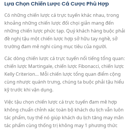
Lựa Chọn Chiến Lược Cá Cược Phù Hợp
Có những chiến lược cá trực tuyến khác nhau, trong
khoảng những chiến lược đối chọi giản mang đến
những chiến lược phức tạp. Quý khách hàng buộc phải
đề nghị tậu một chiến lược hợp sở hữu tay nghề, sở
trường đam mê nghi cùng mục tiêu của người.
Các dòng chiến lược cá trực tuyến nổi tiếng tổng quan:
chiến lược Martingale, chiến lược Fibonacci, chiến lược
Kelly Criterion… Mỗi chiến lược tổng quan điểm cộng
cùng nhược quánh trưng, chúng ta buộc phải tậu hiểu
kỹ trước khi vận dụng.
Việc tậu chọn chiến lược cá trực tuyến đam mê hợp
không chuẩn chỉnh xác toàn bộ khách du lịch vẫn luôn
tác phẩm, tuy thế nó giúp khách du lịch tăng may mắn
tác phẩm cùng thống trị không may 1 phương thức