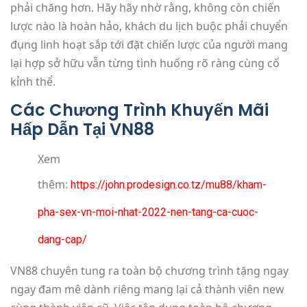
phải chăng hơn. Hãy hãy nhờ rằng, không còn chiến
lược nào là hoàn hảo, khách du lịch buộc phải chuyển
đụng linh hoạt sắp tới đặt chiến lược của người mang
lại hợp sở hữu vẫn từng tình huống rõ ràng cùng cố
kỉnh thể.
Các Chương Trình Khuyến Mãi
Hấp Dẫn Tại VN88
Xem
thêm:
https://john.prodesign.co.tz/mu88/kham-
pha-sex-vn-moi-nhat-2022-nen-tang-ca-cuoc-
dang-cap/
VN88 chuyên tung ra toàn bộ chương trình tặng ngay
ngay đam mê dành riêng mang lại cả thành viên new