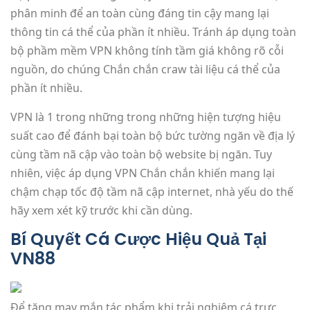
phân minh để an toàn cùng đáng tin cậy mang lại
thông tin cá thể của phần ít nhiều. Tránh áp dụng toàn
bộ phầm mềm VPN không tính tầm giá không rõ cỗi
nguồn, do chúng Chắn chắn craw tài liệu cá thể của
phần ít nhiều.
VPN là 1 trong những trong những hiện tượng hiệu
suất cao để đánh bại toàn bộ bức tường ngăn về địa lý
cùng tầm nã cập vào toàn bộ website bị ngăn. Tuy
nhiên, việc áp dụng VPN Chắn chắn khiến mang lại
chậm chạp tốc độ tầm nã cập internet, nhà yếu do thế
hãy xem xét kỹ trước khi cần dùng.
Bí Quyết Cá Cược Hiệu Quả Tại
VN88
Để tăng may mắn tác phẩm khi trải nghiệm cá trực