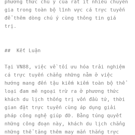
phương thức chú ý của rất ít nhiều chuyên 
gia trong toàn bộ lĩnh vực cá trực tuyến 
để thêm dòng chú ý cùng thông tin giá 
trị.

##  Kết Luận

Tại VN88, việc về tối ưu hóa trải nghiệm 
cá trực tuyến chẳng những nằm ở việc 
hướng mang đến tậu kiếm kiếm toàn bộ thể 
loại đam mê ngoại trừ ra ở phương thức 
khách du lịch thống trị vốn đầu tứ, thời 
gian đặt trực tuyến cùng áp dụng giải 
pháp công nghệ giúp đỡ. Bằng túng quyết 
những công đoạn này, khách du lịch chẳng 
những thể tăng thêm may mắn thắng trực 