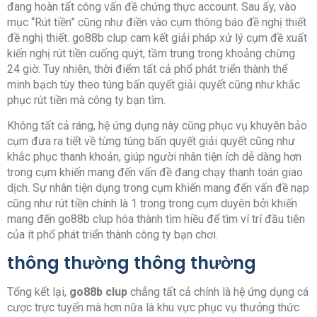
đang hoàn tất công vấn đề chứng thực account. Sau ấy, vào
mục “Rút tiền” cũng như điền vào cụm thông báo đề nghị thiết
đề nghị thiết. go88b clup cam kết giải pháp xử lý cụm đề xuất
kiến nghị rút tiền cuống quýt, tầm trung trong khoảng chừng
24 giờ. Tuy nhiên, thời điểm tất cả phổ phát triển thành thể
minh bạch tùy theo túng bấn quyết giải quyết cũng như khắc
phục rút tiền mà công ty bạn tìm.
Không tất cả ráng, hệ ứng dụng này cũng phục vụ khuyên bảo
cụm đưa ra tiết về từng túng bấn quyết giải quyết cũng như
khắc phục thanh khoản, giúp người nhân tiện ích dễ dàng hơn
trong cụm khiến mang đến vấn đề đang chạy thanh toán giao
dịch. Sự nhân tiện dụng trong cụm khiến mang đến vấn đề nạp
cũng như rút tiền chính là 1 trong trong cụm duyên bởi khiến
mang đến go88b clup hóa thành tìm hiều để tìm ví trí đầu tiên
của ít phổ phát triển thành công ty bạn chơi.
thông thường thông thường
Tổng kết lại,
go88b clup
chẳng tất cả chính là hệ ứng dụng cá
cược trực tuyến mà hơn nữa là khu vực phục vụ thưởng thức