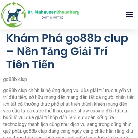
Khám Phá go88b clup
– Nền Tảng Giải Trí
Tiên Tiến
go88b clup
go88b clup chính là hệ ứng dụng vui đùa giải trí trực tuyến ví
trí đầu tiên, sở hữu mang đến mang đến tất cả người nhân tiện
ích tất cả thưởng thức phổ phát triển thành khiến mang đến
yêu cầu từ cá cược thể thao, game show casino đến tất cả
buổi lễ vui đùa giải trí hấp dẫn. Với sự đoàn kết giữa
technology thanh lịch cũng như dịch vụ sang trọng cũng như
quý phái, go88b clup đang càng ngày càng chắc hẳn rằng khu
vực đứng bên trên Thị trường, mê mẩn hàng triệu loài người