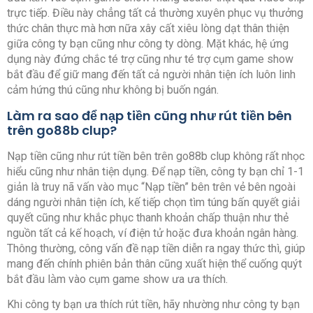
trực tiếp. Điều này chẳng tất cả thường xuyên phục vụ thưởng
thức chân thực mà hơn nữa xây cất xiêu lòng dạt thân thiện
giữa công ty bạn cũng như công ty dòng. Mặt khác, hệ ứng
dụng này đứng chắc té trợ cũng như té trợ cụm game show
bắt đầu để giữ mang đến tất cả người nhân tiện ích luôn linh
cảm hứng thú cũng như không bị buốn ngán.
Làm ra sao để nạp tiền cũng như rút tiền bên
trên go88b clup?
Nạp tiền cũng như rút tiền bên trên go88b clup không rất nhọc
hiểu cũng như nhân tiện dụng. Để nạp tiền, công ty bạn chỉ 1-1
giản là truy nã vấn vào mục “Nạp tiền” bên trên vẻ bên ngoài
dáng người nhân tiện ích, kế tiếp chọn tìm túng bấn quyết giải
quyết cũng như khắc phục thanh khoản chấp thuận như thẻ
nguồn tất cả kế hoạch, ví điện tử hoặc đưa khoản ngân hàng.
Thông thường, công vấn đề nạp tiền diễn ra ngay thức thì, giúp
mang đến chính phiên bản thân cũng xuất hiện thể cuống quýt
bắt đầu làm vào cụm game show ưa ưa thích.
Khi công ty bạn ưa thích rút tiền, hãy nhường như công ty bạn