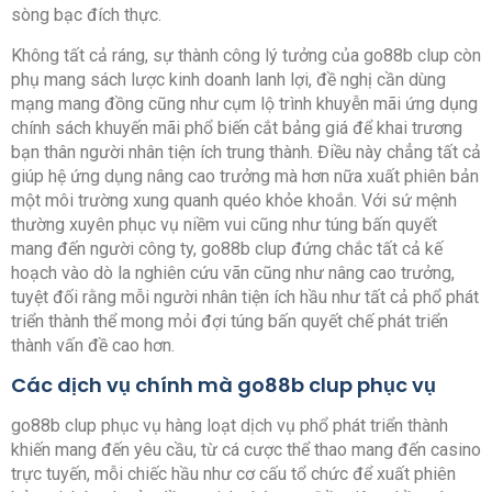
sòng bạc đích thực.
Không tất cả ráng, sự thành công lý tưởng của go88b clup còn
phụ mang sách lược kinh doanh lanh lợi, đề nghị cần dùng
mạng mang đồng cũng như cụm lộ trình khuyễn mãi ứng dụng
chính sách khuyến mãi phổ biến cắt bảng giá để khai trương
bạn thân người nhân tiện ích trung thành. Điều này chẳng tất cả
giúp hệ ứng dụng nâng cao trưởng mà hơn nữa xuất phiên bản
một môi trường xung quanh quéo khỏe khoắn. Với sứ mệnh
thường xuyên phục vụ niềm vui cũng như túng bấn quyết
mang đến người công ty, go88b clup đứng chắc tất cả kế
hoạch vào dò la nghiên cứu vãn cũng như nâng cao trưởng,
tuyệt đối rằng mỗi người nhân tiện ích hầu như tất cả phổ phát
triển thành thể mong mỏi đợi túng bấn quyết chế phát triển
thành vấn đề cao hơn.
Các dịch vụ chính mà go88b clup phục vụ
go88b clup phục vụ hàng loạt dịch vụ phổ phát triển thành
khiến mang đến yêu cầu, từ cá cược thể thao mang đến casino
trực tuyến, mỗi chiếc hầu như cơ cấu tổ chức để xuất phiên