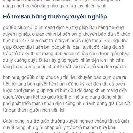
cũng như học hỏi cũng như giao lưu tuy nhiên hành.
Hỗ trợ Bạn hàng thường xuyên nghiệp
go88b clup nổi biệt mang dịch vụ trợ giúp Bạn hàng thường
xuyên nghiệp, chuẩn chỉnh bị sẵn sàng khuyên bảo đa số khúc
bận bịu 24/7 qua chat trực tuyến hoặc điện thoại. Đội ngũ trợ
giúp được tập huấn bài bác phiên bản, tuyệt đối rằng đa số
trắc trở từ kỹ thuật mang đến account hầu như được giải pháp
xử lý cuống quýt. Điều này giúp người nhân tiện ích linh cảm
lặng trung ương cũng như để mắt vào trắc trở vui đùa giải trí.
hơn nữa, go88b clup phục vụ tài liệu khuyên bảo cụm đưa ra
tiết, từ túng bấn quyết tiến hành đăng ký kết đến tất cả sách
lược chơi game, giúp người bắt đầu dễ dàng khiến mang đến
quen. Với cam kết trợ giúp kịp thời, hệ ứng dụng đang nhận
phổ phát triển thành nhận định cũng như đánh bảng giá tích rất
từ bạn thân người nhân tiện ích.
Cuối mang, sự trợ giúp thường xuyên nghiệp chẳng tất cả giải
quyết cũng như giải pháp xử lý trắc trở mà hơn nữa khai