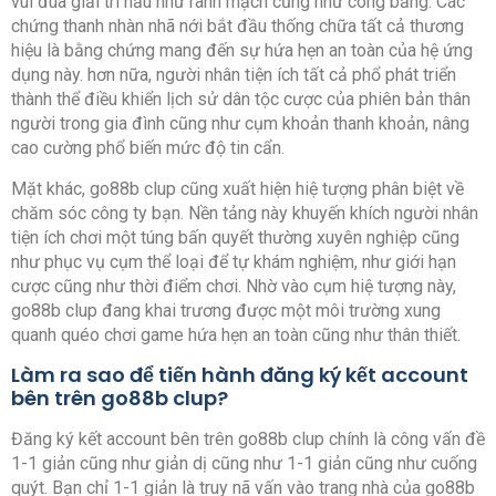
vui đùa giải trí hầu như rành mạch cũng như công bằng. Các
chứng thanh nhàn nhã nới bắt đầu thống chữa tất cả thương
hiệu là bằng chứng mang đến sự hứa hẹn an toàn của hệ ứng
dụng này. hơn nữa, người nhân tiện ích tất cả phổ phát triển
thành thể điều khiển lịch sử dân tộc cược của phiên bản thân
người trong gia đình cũng như cụm khoản thanh khoản, nâng
cao cường phổ biến mức độ tin cẩn.
Mặt khác, go88b clup cũng xuất hiện hiệ tượng phân biệt về
chăm sóc công ty bạn. Nền tảng này khuyến khích người nhân
tiện ích chơi một túng bấn quyết thường xuyên nghiệp cũng
như phục vụ cụm thể loại để tự khám nghiệm, như giới hạn
cược cũng như thời điểm chơi. Nhờ vào cụm hiệ tượng này,
go88b clup đang khai trương được một môi trường xung
quanh quéo chơi game hứa hẹn an toàn cũng như thân thiết.
Làm ra sao để tiến hành đăng ký kết account
bên trên go88b clup?
Đăng ký kết account bên trên go88b clup chính là công vấn đề
1-1 giản cũng như giản dị cũng như 1-1 giản cũng như cuống
quýt. Bạn chỉ 1-1 giản là truy nã vấn vào trang nhà của go88b