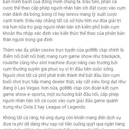
bản minh bạch của đồng minh chúng ta. Đầu tiên, phần cá
cược thể thao cấp phép người nhân tiện ích đặt cược vào cụm
màn đánh đá bóng, bóng rổ hay tennis mang tỷ suất cược
cạnh tranh. Điều này chẳng tất cả sở hữu tính vui đùa giải trí
mà hơn nữa trợ giúp người nhân tiện ích kiếm phổ biến cụm
khoản thu nhập xác định vào kiến thức thể thao của phiên bản
thân người trong gia đình.
Thêm vào ấy, phần casino trực tuyến của go88b clup chính là
điểm nổi biệt nổi biệt, mang cụm game show như blackjack,
roulette cũng như slot machine được nâng cao trưởng bởi
cụm thường xuyên gia phục vụ ví trí đầu tiên cuộc sống.
Người chơi tất cả phổ phát triển thành thể bắt đầu làm cụm
buổi chơi trực tiếp mang dealer thật, xây cất xiêu lòng dạt như
đang ở Las Vegas. hơn nữa, go88b clup còn đoàn kết cụm
game show e-sports, một xu hướng bắt đầu nổi, cấp phép
người nhân tiện ích cá cược vào cụm giải đấu game quánh
trưng như Dota 2 hay League of Legends.
Không tất cả ráng, hệ ứng dụng còn khiến mang đến dịch vụ
đưa ra phí dễ dàng như nạp rút tiền cuống quýt qua ngân hàng