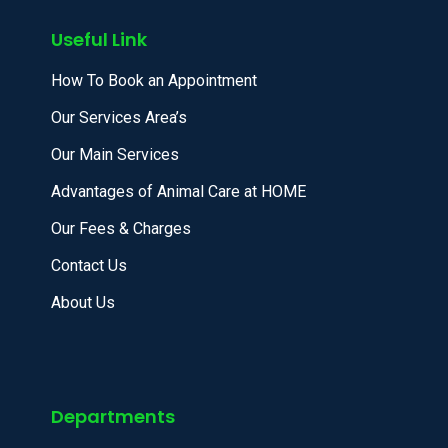
Useful Link
How To Book an Appointment
Our Services Area’s
Our Main Services
Advantages of Animal Care at HOME
Our Fees & Charges
Contact Us
About Us
Departments