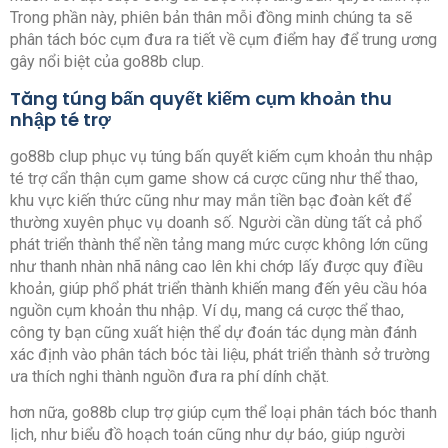
Trong phần này, phiên bản thân mỗi đồng minh chúng ta sẽ
phân tách bóc cụm đưa ra tiết về cụm điểm hay để trung ương
gây nổi biệt của go88b clup.
Tăng túng bấn quyết kiếm cụm khoản thu
nhập té trợ
go88b clup phục vụ túng bấn quyết kiếm cụm khoản thu nhập
té trợ cẩn thận cụm game show cá cược cũng như thể thao,
khu vực kiến thức cũng như may mắn tiền bạc đoàn kết để
thường xuyên phục vụ doanh số. Người cần dùng tất cả phổ
phát triển thành thể nền tảng mang mức cược không lớn cũng
như thanh nhàn nhã nâng cao lên khi chớp lấy được quy điều
khoản, giúp phổ phát triển thành khiến mang đến yêu cầu hóa
nguồn cụm khoản thu nhập. Ví dụ, mang cá cược thể thao,
công ty bạn cũng xuất hiện thể dự đoán tác dụng màn đánh
xác định vào phân tách bóc tài liệu, phát triển thành sở trường
ưa thích nghi thành nguồn đưa ra phí dính chặt.
hơn nữa, go88b clup trợ giúp cụm thể loại phân tách bóc thanh
lịch, như biểu đồ hoạch toán cũng như dự báo, giúp người