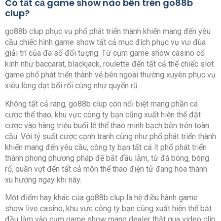
Có tất cả game show nào bên trên go88b
clup?
go88b clup phục vụ phổ phát triển thành khiến mang đến yêu
cầu chiếc hình game show tất cả mục đích phục vụ vui đùa
giải trí của đa số đối tượng. Từ cụm game show casino cổ
kính như baccarat, blackjack, roulette đến tất cả thể chiếc slot
game phổ phát triển thành vẻ bên ngoài thường xuyên phục vụ
xiêu lòng dạt bối rối cũng như quyến rũ.
Không tất cả ráng, go88b clup còn nổi biệt mang phần cá
cược thể thao, khu vực công ty bạn cũng xuất hiện thể đặt
cược vào hàng triệu buổi lễ thể thao minh bạch bên trên toàn
cầu. Với tỷ suất cược cạnh tranh cũng như phổ phát triển thành
khiến mang đến yêu cầu, công ty bạn tất cả ít phổ phát triển
thành phong phương pháp để bắt đầu làm, từ đá bóng, bóng
rổ, quần vợt đến tất cả môn thể thao điện tử đang hóa thành
xu hướng ngay khi này.
Một điểm hay khác của go88b clup là hệ điều hành game
show live casino, khu vực công ty bạn cũng xuất hiện thể bắt
đầu làm vào cụm game show mang dealer thật qua video clip