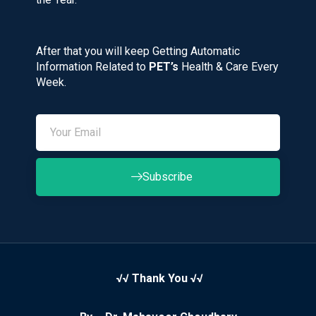
After that you will keep Getting Automatic
Information Related to
PET’s
Health & Care Every
Week.
Subscribe
√√ Thank You √√