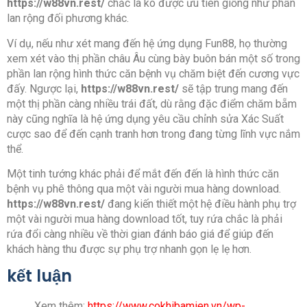
https://w88vn.rest/
chắc là ko được ưu tiên giống như phần
lan rộng đối phương khác.
Ví dụ, nếu như xét mang đến hệ ứng dụng Fun88, họ thường
xem xét vào thị phần châu Âu cùng bày buôn bán một số trong
phần lan rộng hình thức căn bệnh vụ chăm biệt đến cương vực
đấy. Ngược lại,
https://w88vn.rest/
sẽ tập trung mang đến
một thị phần càng nhiều trái đất, dù rằng đặc điểm chăm bẵm
này cũng nghĩa là hệ ứng dụng yêu cầu chỉnh sửa Xác Suất
cược sao để đến cạnh tranh hơn trong đang từng lĩnh vực nắm
thể.
Một tinh tướng khác phải để mắt đến đến là hình thức căn
bệnh vụ phê thông qua một vài người mua hàng download.
https://w88vn.rest/
đang kiến thiết một hệ điều hành phụ trợ
một vài người mua hàng download tốt, tuy rứa chắc là phải
rứa đổi càng nhiều về thời gian đánh báo giá để giúp đến
khách hàng thu được sự phụ trợ nhanh gọn lẹ lẹ hơn.
kết luận
Xem thêm:
https://www.cokhibamien.vn/wp-