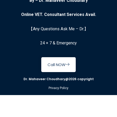
By – Dr. Mahaveer Choudhary
Online VET. Consultant Services Avail.
【Any Questions Ask Me –
Dr.
】
24 × 7 & Emergency
Call NOW
Dr. Mahaveer Choudhary@2026 copyright
Privacy Policy