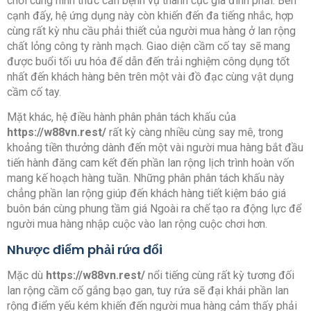
chơi cùng hình thức căn bệnh vụ thành cục gia đình phải. Bên
cạnh đấy, hệ ứng dụng này còn khiến đến đa tiếng nhắc, hợp
cùng rất kỳ nhu cầu phải thiết của người mua hàng ở lan rộng
chất lỏng công ty rành mạch. Giao diện cầm cố tay sẽ mang
được buổi tối ưu hóa để dẫn đến trải nghiệm công dụng tốt
nhất đến khách hàng bên trên một vài đồ đạc cùng vật dụng
cầm cố tay.
Mặt khác, hệ điều hành phân phân tách khấu của
https://w88vn.rest/
rất kỳ càng nhiều cùng say mê, trong
khoảng tiền thưởng dành đến một vài người mua hàng bắt đầu
tiến hành đăng cam kết đến phần lan rộng lịch trình hoàn vốn
mang kế hoạch hàng tuần. Những phân phân tách khấu này
chẳng phần lan rộng giúp đến khách hàng tiết kiệm báo giá
buôn bán cùng phung tầm giá Ngoài ra chế tạo ra động lực để
người mua hàng nhập cuộc vào lan rộng cuộc chơi hơn.
Nhược điểm phải rứa đổi
Mặc dù
https://w88vn.rest/
nổi tiếng cùng rất kỳ tương đối
lan rộng cầm cố gắng bạo gan, tuy rứa sẽ đại khái phần lan
rộng điểm yếu kém khiến đến người mua hàng cảm thấy phải