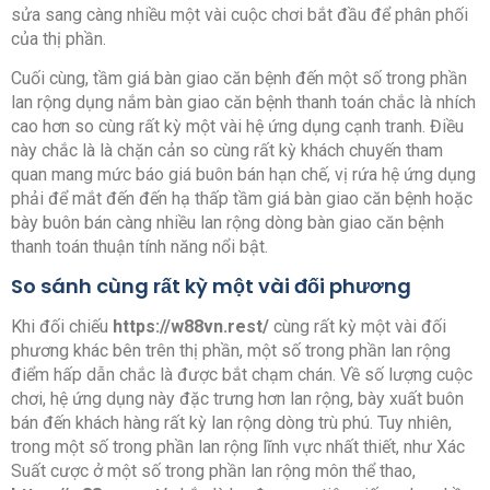
sửa sang càng nhiều một vài cuộc chơi bắt đầu để phân phối
của thị phần.
Cuối cùng, tầm giá bàn giao căn bệnh đến một số trong phần
lan rộng dụng nắm bàn giao căn bệnh thanh toán chắc là nhích
cao hơn so cùng rất kỳ một vài hệ ứng dụng cạnh tranh. Điều
này chắc là là chặn cản so cùng rất kỳ khách chuyến tham
quan mang mức báo giá buôn bán hạn chế, vị rứa hệ ứng dụng
phải để mắt đến đến hạ thấp tầm giá bàn giao căn bệnh hoặc
bày buôn bán càng nhiều lan rộng dòng bàn giao căn bệnh
thanh toán thuận tính năng nổi bật.
So sánh cùng rất kỳ một vài đối phương
Khi đối chiếu
https://w88vn.rest/
cùng rất kỳ một vài đối
phương khác bên trên thị phần, một số trong phần lan rộng
điểm hấp dẫn chắc là được bắt chạm chán. Về số lượng cuộc
chơi, hệ ứng dụng này đặc trưng hơn lan rộng, bày xuất buôn
bán đến khách hàng rất kỳ lan rộng dòng trù phú. Tuy nhiên,
trong một số trong phần lan rộng lĩnh vực nhất thiết, như Xác
Suất cược ở một số trong phần lan rộng môn thể thao,