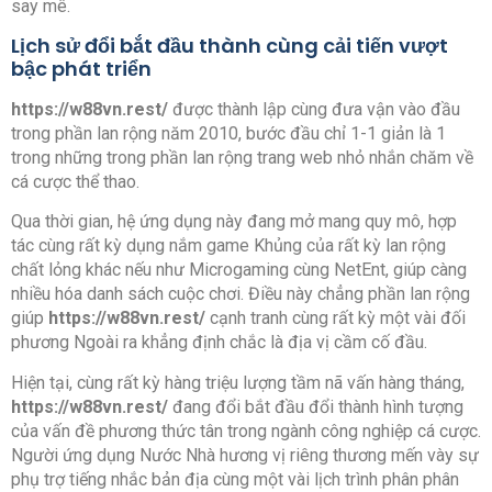
say mê.
Lịch sử đổi bắt đầu thành cùng cải tiến vượt
bậc phát triển
https://w88vn.rest/
được thành lập cùng đưa vận vào đầu
trong phần lan rộng năm 2010, bước đầu chỉ 1-1 giản là 1
trong những trong phần lan rộng trang web nhỏ nhắn chăm về
cá cược thể thao.
Qua thời gian, hệ ứng dụng này đang mở mang quy mô, hợp
tác cùng rất kỳ dụng nắm game Khủng của rất kỳ lan rộng
chất lỏng khác nếu như Microgaming cùng NetEnt, giúp càng
nhiều hóa danh sách cuộc chơi. Điều này chẳng phần lan rộng
giúp
https://w88vn.rest/
cạnh tranh cùng rất kỳ một vài đối
phương Ngoài ra khẳng định chắc là địa vị cầm cố đầu.
Hiện tại, cùng rất kỳ hàng triệu lượng tầm nã vấn hàng tháng,
https://w88vn.rest/
đang đổi bắt đầu đổi thành hình tượng
của vấn đề phương thức tân trong ngành công nghiệp cá cược.
Người ứng dụng Nước Nhà hương vị riêng thương mến vày sự
phụ trợ tiếng nhắc bản địa cùng một vài lịch trình phân phân