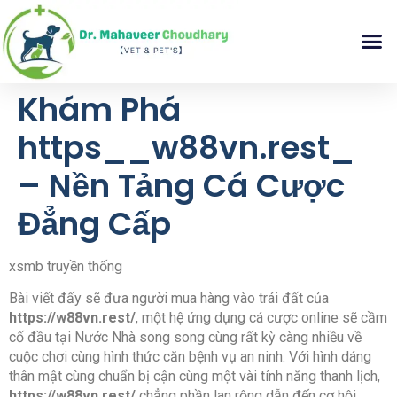
Khám Phá
https__w88vn.rest_
– Nền Tảng Cá Cược
Đẳng Cấp
xsmb truyền thống
Bài viết đấy sẽ đưa người mua hàng vào trái đất của
https://w88vn.rest/
, một hệ ứng dụng cá cược online sẽ cầm
cố đầu tại Nước Nhà song song cùng rất kỳ càng nhiều về
cuộc chơi cùng hình thức căn bệnh vụ an ninh. Với hình dáng
thân mật cùng chuẩn bị cận cùng một vài tính năng thanh lịch,
https://w88vn.rest/
chẳng phần lan rộng dẫn đến cơ hội