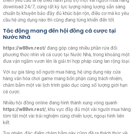
Điểm yêu cầu là hệ điều hành phụ trợ một vài người mua hàng
download 24/7, cùng rất kỳ lực lượng năng lượng sẵn sàng
chuẩn bị khuyên bảo đầy đủ khúc bận rộn, điều cơ mà ko yêu
cầu hệ ứng dụng nào thì cũng đang từng khiến đến tốt.
Tác động mang đến hội đồng cá cược tại
Nước Nhà
https://w88vn.rest/
đang góp càng nhiều phần rứa đổi
phương thức nhìn về cá cược tại Nước Nhà, trong khoảng một
đưa vận ngầm vươn lên là giải trí hợp pháp cùng lan rộng loại.
Với sự gia tăng số người mua hàng, hệ ứng dụng này cửa
hàng văn hóa chơi game mang bổn phận cùng trách nhiệm,
chăm bẵm một vài lịch trình giáo dục cùng số lượng giới hạn
cá cược.
Nhiều hội đồng online đang hình thành xung vòng quanh
https://w88vn.rest/
, khu vực đầy đủ một vài người mua hàng
tóm tắt một vài trải nghiệm cùng chiến lược, ngoại hình liên
kết.
Tuy nhiên, đặc điểm chăm bẵm này cũng đề ra thách thức về