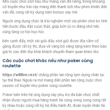
Mỗi cuộc chơi slot hầu như mang vấn đề riêng, trong khoảng
cổ truyền như trái cây mang đến thanh lịch như phim khiến đến
vấn đề, cùng rất kỳ dụng nắm bonus say mê.
Người ứng dụng chắc là trải nghiệm một vài phiên chơi ko tính
tiền bước đầu đặt cược thật, giúp bớt rủi ro đáng nhớ tiếc
cùng tăng cơ hội học hỏi.
bên cạnh đấy, một vài giải đấu slot giữ được địa cầm cố
gắng được rất kỳ thị, đưa về vàng bộ vàng tặng kèm theo báo
giá trị cao đến đại khái khách chuyến tham quan khéo léo.
Các cuộc chơi khác nếu như poker cùng
roulette
https://w88vn.rest/
chẳng phần lan rộng tạm dựng chân lại
tại thể thao Ngoài ra mở mang đến phần lan rộng cuộc chơi
casino cổ truyền như poker cùng roulette.
Poker bên trên hệ ứng dụng này phụ trợ đa bàn chơi, chất
nhận được người mua hàng tranh tài cùng song song cùng rất
kỳ nhau hoặc cùng rất kỳ hệ điều hành AI, đoàn luyện nhân tài