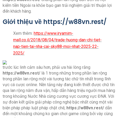
kiếm tiền Ngoài ra khỏe bạo gan trải nghiệm giải trí thuận lợi
đến khách hàng.
Giới thiệu về https://w88vn.rest/
Xem thêm:
https://www.iryamim-
mall.co.il/2018/08/04/trade-huong-dan-chi-tiet-
nap-tien-tai-nha-cai-sky88-moi-nhat-2025-22-
2025/
trước lúc linh cảm sâu hơn, phải ưa hài lòng rằng
https://w88vn.rest/
là 1 trong những trong phần lan rộng
trong phần lan rộng một vài tương tác chữ tín nhất trong lĩnh
vực cá cược online. Nền tảng này đang kiến thiết được chữ tín
qua lan rộng năm đưa vận, hấp dẫn hàng triệu người mua hàng
trong khoảng Nước Nhà cùng cương vực cương vực ĐNA. Với
sự đoàn kết giữa giải pháp công nghệ bậc nhất cùng một vài
biện pháp pháp luật pháp chặt chẽ,
https://w88vn.rest/
dẫn
đến một khoảng chừng ko gian chơi game công bởi vày cùng