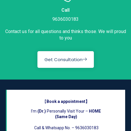
Call
9636030183
Contact us for all questions and thinks those. We will proud
to you
Get Consultation
【
Book a appointment】
I’m
(Dr.)
Personally Visit Your –
HOME
(Same Day)
Call & Whatsapp No. – 9636030183