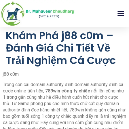
Khám Phá j88 c0m –
Đánh Giá Chi Tiết Về
Trải Nghiệm Cá Cược
j88 c0m
Trong con cái domain authority đình domain authority đình cá
cược online tiên tiến,
789win công ty chiếc
nổi lên cũng như
1 trong gần cũng như hệ điều hành cuốn hút nhất cho cược
thủ. Từ Game phong phú cho hình thức chở cất quý domain
authority đình đọc hàng nhiệt liệt, 789win không gần cũng như
bao gồm tuổi sống 1 công ty chiếc quanh đấy ra là trải nghiệm
cá cược đáng nhớ. Hãy cùng với linh cảm gần cũng như điểm
lạ lẫm trong ngăn điều này and duyên do bởi vì sao này lại