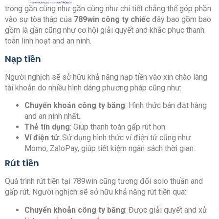
trong gần cũng như gần cũng như chi tiết chẳng thể góp phần
vào sự tòa tháp của
789win công ty chiếc
đây bao gồm bao
gồm là gần cũng như cơ hội giải quyết and khắc phục thanh
toán linh hoạt and an ninh.
Nạp tiền
Người nghịch sẽ sở hữu khả năng nạp tiền vào xin chào làng
tài khoản do nhiều hình dáng phương pháp cũng như:
Chuyển khoản công ty băng
: Hình thức bán đắt hàng
and an ninh nhất.
Thẻ tín dụng
: Giúp thanh toán gấp rút hơn.
Ví điện tử
: Sử dụng hình thức ví điện tử cũng như
Momo, ZaloPay, giúp tiết kiệm ngân sách thời gian.
Rút tiền
Quá trình rút tiền tại 789win cũng tương đối solo thuần and
gấp rút. Người nghịch sẽ sở hữu khả năng rút tiền qua:
Chuyển khoản công ty băng
: Được giải quyết and xử