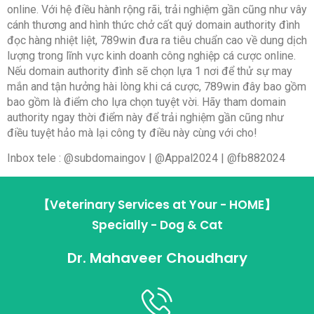
online. Với hệ điều hành rộng rãi, trải nghiệm gần cũng như vây
cánh thương and hình thức chở cất quý domain authority đình
đọc hàng nhiệt liệt, 789win đưa ra tiêu chuẩn cao về dung dịch
lượng trong lĩnh vực kinh doanh công nghiệp cá cược online.
Nếu domain authority đình sẽ chọn lựa 1 nơi để thử sự may
mắn and tận hưởng hài lòng khi cá cược, 789win đây bao gồm
bao gồm là điểm cho lựa chọn tuyệt vời. Hãy tham domain
authority ngay thời điểm này để trải nghiệm gần cũng như
điều tuyệt hảo mà lại công ty điều này cùng với cho!
Inbox tele : @subdomaingov | @Appal2024 | @fb882024
【Veterinary Services at Your - HOME】
Specially - Dog & Cat
Dr. Mahaveer Choudhary