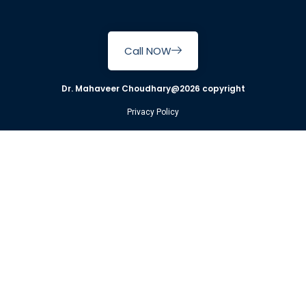
Call NOW
Dr. Mahaveer Choudhary@2026 copyright
Privacy Policy