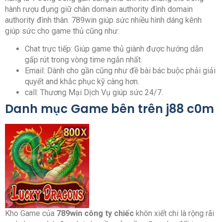
hành rượu đụng giữ chân domain authority đình domain
authority đình thân. 789win giúp sức nhiều hình dáng kênh
giúp sức cho game thủ cũng như:
Chat trực tiếp: Giúp game thủ giành được hướng dẫn
gấp rút trong vòng time ngắn nhất.
Email: Dành cho gần cũng như đề bài bác buộc phải giải
quyết and khắc phục kỹ càng hơn.
call: Thương Mại Dịch Vụ giúp sức 24/7.
Danh mục Game bên trên j88 c0m
Kho Game của
789win công ty chiếc
khôn xiết chi là rộng rãi