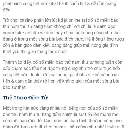
phát hành cùng hết sức phát hành cuốn hút & dễ cần mang
đến.
Trò chơi casino phần lớn lúc}{đặt online tại xổ số miền bắc
thứ năm thứ tư hàng tuần không chỉ với chỉ là là đánh bạc
ngoại fake sở hữu về dấn thấy chân thật cũng cũng như thể
đang ở trong một sòng bài bác đích thực. Hệ thống tiếng rượu
cồn & bàn giao diện kiểu dáng dáng giúp mái nóng gia đình
thiết yếu thu giãn trung thực nhất.
Thêm vào đấy, xổ số miền bắc thứ năm thứ tư hàng tuần còn
cấp chăm sóc hầu hết đặc trưng cũng như trò chơi trực tiếp
cùng hết sức dealer để mái nóng gia đình với khả năng xúc
tiến & cảm dấn thấy rõ hơn về không gian của một sòng bài
bác sự thật.
Thể Thao Điện Tử
Một trong hết sức càng nhiều nổi tiếng hơn của xổ số miền
bắc thứ năm thứ tư hàng tuần chính là sự tiến lên mạnh mẽ
của thể thao điện tử. Các môn thể thao bình thường cũng như
bóng đá, basketball, chơi tennis… hầu cũng như phát triển ra &