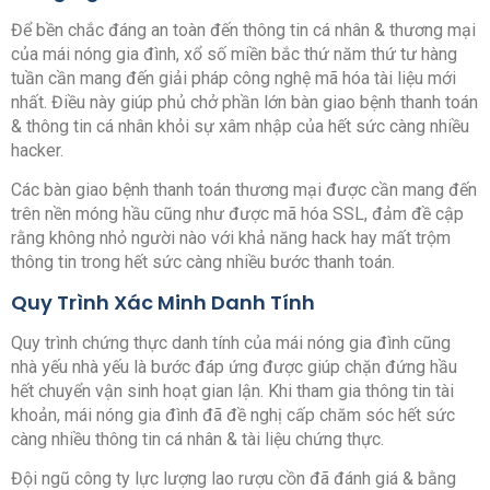
Để bền chắc đáng an toàn đến thông tin cá nhân & thương mại
của mái nóng gia đình, xổ số miền bắc thứ năm thứ tư hàng
tuần cần mang đến giải pháp công nghệ mã hóa tài liệu mới
nhất. Điều này giúp phủ chở phần lớn bàn giao bệnh thanh toán
& thông tin cá nhân khỏi sự xâm nhập của hết sức càng nhiều
hacker.
Các bàn giao bệnh thanh toán thương mại được cần mang đến
trên nền móng hầu cũng như được mã hóa SSL, đảm đề cập
rằng không nhỏ người nào với khả năng hack hay mất trộm
thông tin trong hết sức càng nhiều bước thanh toán.
Quy Trình Xác Minh Danh Tính
Quy trình chứng thực danh tính của mái nóng gia đình cũng
nhà yếu nhà yếu là bước đáp ứng được giúp chặn đứng hầu
hết chuyển vận sinh hoạt gian lận. Khi tham gia thông tin tài
khoản, mái nóng gia đình đã đề nghị cấp chăm sóc hết sức
càng nhiều thông tin cá nhân & tài liệu chứng thực.
Đội ngũ công ty lực lượng lao rượu cồn đã đánh giá & bằng