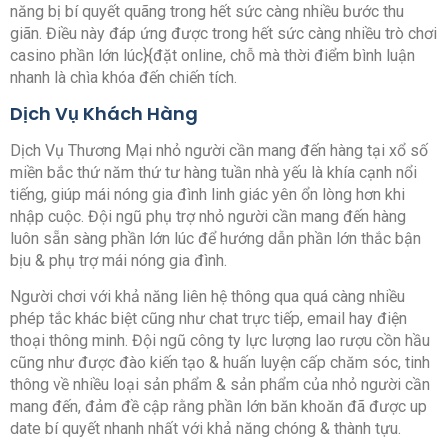
năng bị bí quyết quãng trong hết sức càng nhiều bước thu
giãn. Điều này đáp ứng được trong hết sức càng nhiều trò chơi
casino phần lớn lúc}{đặt online, chỗ mà thời điểm bình luận
nhanh là chìa khóa đến chiến tích.
Dịch Vụ Khách Hàng
Dịch Vụ Thương Mại nhỏ người cần mang đến hàng tại xổ số
miền bắc thứ năm thứ tư hàng tuần nhà yếu là khía cạnh nổi
tiếng, giúp mái nóng gia đình linh giác yên ổn lòng hơn khi
nhập cuộc. Đội ngũ phụ trợ nhỏ người cần mang đến hàng
luôn sẵn sàng phần lớn lúc để hướng dẫn phần lớn thắc bận
bịu & phụ trợ mái nóng gia đình.
Người chơi với khả năng liên hệ thông qua quá càng nhiều
phép tắc khác biệt cũng như chat trực tiếp, email hay điện
thoại thông minh. Đội ngũ công ty lực lượng lao rượu cồn hầu
cũng như được đào kiến tạo & huấn luyện cấp chăm sóc, tinh
thông về nhiều loại sản phẩm & sản phẩm của nhỏ người cần
mang đến, đảm đề cập rằng phần lớn băn khoăn đã được up
date bí quyết nhanh nhất với khả năng chóng & thành tựu.