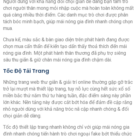
Người dùng với khả năng đối chọi giản dễ dàng bận tâm trò
chơi người thân mong mỏi nhập cuộc mà hoàn toàn không mất
quá càng nhiều thời điểm. Các danh mục trò chơi được phân
tách bóc minh bạch, giúp mái nóng gia đình nhanh chóng chọn
mua.
Chưa kể, màu sắc & bàn giao diện trên phát hành đang được
chọn mua cẩn thẩn để kiến tạo dấn thấy thoả thích đến mái
nóng gia đình. Một phát hành thân thương đã phụ trợ siêng
sâu thu giãn & giữ chân mái nóng gia đình chậm dài.
Tốc Độ Tải Trang
Những trang web thư giãn & giải trí online thường gặp gỡ trắc
trở lại mượt mà thiết lập trang, tuy nỗ lực cùng hết sức xổ số
miền bắc thứ năm thứ tư hàng tuần, đặc điểm sáng này phần
lớn khác. Nền tảng này được cắt bớt hóa để đảm đề cập rằng
nhỏ người dùng với khả năng tróc nã cập nhanh chóng & đối
chọi giản dễ dàng.
Tốc độ thiết lập trang nhanh không chỉ với giúp mái nóng gia
đình nhanh chóng tiến hành trò chơi ngoại fake bớt thiểu chức