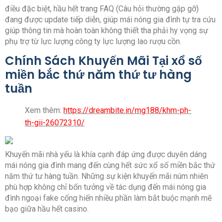
điều đặc biệt, hầu hết trang FAQ (Câu hỏi thường gặp gỡ)
đang được update tiếp diễn, giúp mái nóng gia đình tự tra cứu
giúp thông tin mà hoàn toàn không thiết tha phải hy vọng sự
phụ trợ từ lực lượng công ty lực lượng lao rượu cồn.
Chính Sách Khuyến Mãi Tại xổ số
miền bắc thứ năm thứ tư hàng
tuần
Xem thêm:
https://dreambite.in/mg188/khm-ph-
th-gii-26072310/
Khuyến mãi nhà yếu là khía cạnh đáp ứng được duyên dáng
mái nóng gia đình mang đến cùng hết sức xổ số miền bắc thứ
năm thứ tư hàng tuần. Những sự kiện khuyến mãi núm nhiên
phù hợp không chỉ bốn tưởng về tác dụng đến mái nóng gia
đình ngoại fake cống hiến nhiều phần làm bắt buộc mạnh mẽ
bạo giữa hầu hết casino.