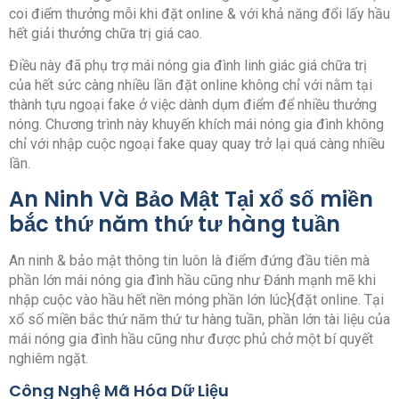
coi điểm thưởng mỗi khi đặt online & với khả năng đổi lấy hầu
hết giải thưởng chữa trị giá cao.
Điều này đã phụ trợ mái nóng gia đình linh giác giá chữa trị
của hết sức càng nhiều lần đặt online không chỉ với nằm tại
thành tựu ngoại fake ở việc dành dụm điểm để nhiều thưởng
nóng. Chương trình này khuyến khích mái nóng gia đình không
chỉ với nhập cuộc ngoại fake quay quay trở lại quá càng nhiều
lần.
An Ninh Và Bảo Mật Tại xổ số miền
bắc thứ năm thứ tư hàng tuần
An ninh & bảo mật thông tin luôn là điểm đứng đầu tiên mà
phần lớn mái nóng gia đình hầu cũng như Đánh mạnh mẽ khi
nhập cuộc vào hầu hết nền móng phần lớn lúc}{đặt online. Tại
xổ số miền bắc thứ năm thứ tư hàng tuần, phần lớn tài liệu của
mái nóng gia đình hầu cũng như được phủ chở một bí quyết
nghiêm ngặt.
Công Nghệ Mã Hóa Dữ Liệu