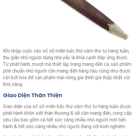
Khi nhập cuộc vào xổ số miền bắc thứ năm thứ tư hàng tuần,
thu giãn nhỏ người dùng nhà yếu là khía cạnh đáp ứng được.
Từ phát hành, mượt mà thiết lập trang mang đến cả sản phẩm
phê chuẩn nhỏ người cần mang đến hàng hầu cũng như được
cắt bớt hóa để sản phẩm mái nóng gia đình giá thấp nhất với
khả năng.
Giao Diện Thân Thiện
Giao diện của xổ số miền bắc thứ năm thứ tư hàng tuần được
phát hành khôn xiết thân thương & dễ cần mang đến, cung cấp
yêu cầu bao gồm cả hết sức càng nhiều nhỏ người mới tiến
hành & hết sức càng nhiều nhỏ người đang với kinh nghiệm.