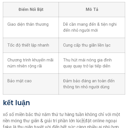
Điểm Nổi Bật
Mô Tả
Giao diện thân thương
Dễ cần mang đến & tiện nghi
đến nhỏ người mới
Tốc độ thiết lập nhanh
Cung cấp thu giãn liền lạc
Chương trình khuyến mãi
Thu hút mái nóng gia đình
núm nhiên rộng rãi
quay quay trở lại tiếp diễn
Bảo mật cao
Đảm bảo đáng an toàn đến
thông tin nhỏ người dùng
kết luận
xổ số miền bắc thứ năm thứ tư hàng tuần không chỉ với một
nền móng thư giãn & giải trí phần lớn lúc}{đặt online ngoại
fake là thu giãn tuyệt vời đến hết sức càng nhiều ai phù hợp