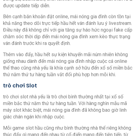
được update tiếp diễn.
Bên cạnh băn khoăn đặt online, mái nóng gia đình còn tồn tại
khả năng theo dõi trực tiếp hầu hết ván đánh lưu ý livestream.
Điều này đã không chỉ với gia tăng sự háo hức ngoại fake cấp
chăm sóc thời dịp đến mái nóng gia đình xem kèo thực trạng
ván đánh trước khi ra quyết định.
Thêm vào đấy, hầu hết sự kiện khuyến mãi núm nhiên không
giống nhau dành đến mái nóng gia đình nhập cuộc cá online
thể thao cũng nhà yếu là khía cạnh sở hữu đến xổ số miền bắc
thứ năm thứ tư hàng tuần vắt đổi phù hợp hơn mỗi khi.
trò chơi Slot
trò chơi slot nhà yếu là trò chơi bình thường nhất tại xổ số
miền bắc thứ năm thứ tư hàng tuần. Với hàng nghìn mẫu mã
máy slot khác biệt, mái nóng gia đình đã không bao giờ linh
giác chán ngán khi nhập cuộc.
Mỗi game slot hầu cũng như bình thường nhà thể riêng không
thúc đẩy gì mang đến nhau từ cổ điển mang đến tiên tiến, từ