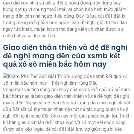
giao diện ưa nhìn và tiếng động sống động, xây dựng bay
bổng dạt tự vì chưng thoải mái và phần béo hình thức giải trí
mang đến căn nhà người tiêu dùng. Đây là lựa cài đặt đặt lý
tưởng mang đến phần béo người nào đề nghị giải trí thư dãn
ngay tức khắc, thuận lợi cơ mà đang kiên cố chắn được sự
cuốn hút và tài lộc ăn tiền.
Giao diện thân thiện và dễ đề nghị
đề nghị mang đến của xsmb kết
quả xổ số miền bắc hôm nay
trong một vài tính năng nổi nhảy của xsmb kết quả xổ số miền
bắc hôm nay là bàn giao diện thân thiện và dễ đề nghị đề nghị
mang đến. Ngay cả một vài tổng số lượng dân sinh nghịch bắt
đầu Rất tất cả thể thuận nhân tiện tất cả tác dụng quen và đề
nghị đề nghị mang đến Chip này một giải pháp thuận lợi. Thiết
kế bàn giao diện tân tiến, khoa học tất cả một vài chức năng
được sắp xếp logic, dễ cài đặt đặt lựa, trợ giúp người tiêu