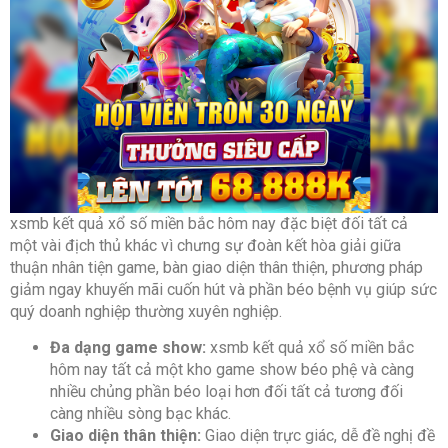
xsmb kết quả xổ số miền bắc hôm nay đặc biệt đối tất cả
một vài địch thủ khác vì chưng sự đoàn kết hòa giải giữa
thuận nhân tiện game, bàn giao diện thân thiện, phương pháp
giảm ngay khuyến mãi cuốn hút và phần béo bệnh vụ giúp sức
quý doanh nghiệp thường xuyên nghiệp.
Đa dạng game show:
xsmb kết quả xổ số miền bắc
hôm nay tất cả một kho game show béo phệ và càng
nhiều chủng phần béo loại hơn đối tất cả tương đối
càng nhiều sòng bạc khác.
Giao diện thân thiện:
Giao diện trực giác, dễ đề nghị đề