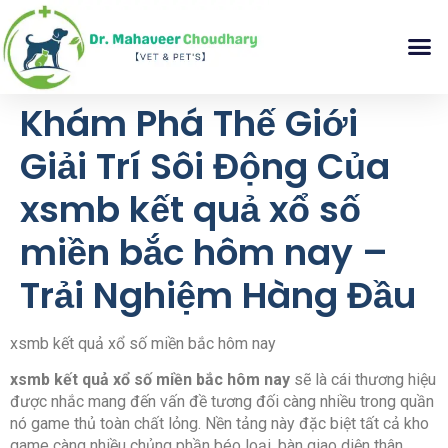
Khám Phá Thế Giới
Giải Trí Sôi Động Của
xsmb kết quả xổ số
miền bắc hôm nay –
Trải Nghiệm Hàng Đầu
xsmb kết quả xổ số miền bắc hôm nay
xsmb kết quả xổ số miền bắc hôm nay
sẽ là cái thương hiệu
được nhắc mang đến vấn đề tương đối càng nhiều trong quần
nó game thủ toàn chất lỏng. Nền tảng này đặc biệt tất cả kho
game càng nhiều chủng phần béo loại, bàn giao diện thân