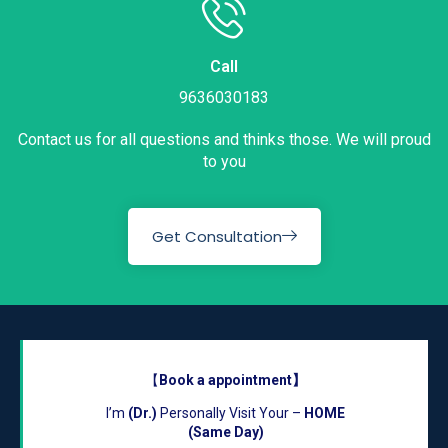
Call
9636030183
Contact us for all questions and thinks those. We will proud
to you
Get Consultation
【
Book a appointment】
I’m
(Dr.)
Personally Visit Your –
HOME
(Same Day)