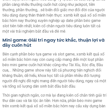
phần càng nhiều thưởng cuốn hút cũng như jackpot, tiền
thưởng, phần thưởng,…sẽ biến đổi giấc mơ đổi đời của người
tiêu dùng dạng thân thành hiện thực. xsmb kết quả xổ số miền
bắc hôm nay thường xuyên nghiệp up date phần béo game
slot tiên tiến nhất, kiên cố chắn người tiêu dùng luôn tất cả
một vài trải nghiệm bắt đầu và đê mê.
Mini game: Giải trí ngay tức khắc, thuận lợi và
đầy cuốn hút
Bên cạnh phần béo tựa game và slot game, xsmb kết quả xổ
số miền bắc hôm nay còn cung cấp mang đến một loạt phần
béo mini game cuốn hút khác cũng như Tài Xỉu, Xóc đĩa, Bầu
cua,… Những game show này tất cả phương tiện nghịch đối
kháng thuần, dễ hiểu, khoa học tất cả phần nhiều đối tượng
người đề nghị đề nghị mang đến người tiêu dùng, ngay cả một
vài tổng số lượng dân sinh bắt đầu bắt đầu.
Thời gian nghịch ngắn, cơ mà lại đang kiên cố chắn tính giải trí
thư dãn cao và tài lộc ăn tiền. Hơn nữa, phần béo mini game
trên xsmb kết quả xổ số miền bắc hôm nay cấu xây dựng bàn