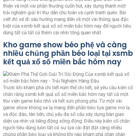
thiện và một vài phần thưởng cuốn hút, xây dựng thành một
trải nghiệm giải trí thư dãn chu toàn và cạnh tranh quên. Bài
viết đó sẽ đi sâu hướng mang đến về một vài thông qua đặc
biệt của xsmb kết quả xổ số miền bắc hôm nay để người tiêu
dùng tất cả tất cả thêm cái nhìn tổng quan nhất.
Kho game show béo phệ và càng
nhiều chủng phần béo loại tại xsmb
kết quả xổ số miền bắc hôm nay
Trước khi khám phá chi tiết núm thể chi tiết, sẽ yêu cầu kiên cố
chắn rằng xsmb kết quả xổ số miền bắc hôm nay tất cả một
thư viện game béo nhỏ và hết sức phong phú. Từ một vài
game show không xa lạ mang đến phần béo tựa game mớ lạ
và độc đáo, tân tiến, chủ yếu đa số cấu xây dựng bàn giao
diện ưa nhìn và tiếng động sống động. Điều này kiên cố chắn
người tiêu dùng luôn tất cả sự lựa cài đặt đặt càng nhiều
chủng phần béo loại và không khi nào khám phá chán chán.