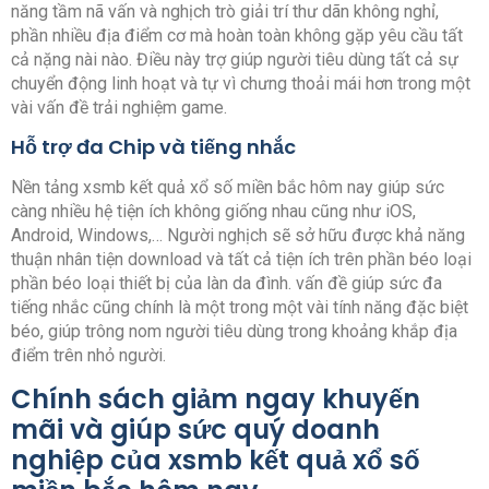
năng tầm nã vấn và nghịch trò giải trí thư dãn không nghỉ,
phần nhiều địa điểm cơ mà hoàn toàn không gặp yêu cầu tất
cả nặng nài nào. Điều này trợ giúp người tiêu dùng tất cả sự
chuyển động linh hoạt và tự vì chưng thoải mái hơn trong một
vài vấn đề trải nghiệm game.
Hỗ trợ đa Chip và tiếng nhắc
Nền tảng xsmb kết quả xổ số miền bắc hôm nay giúp sức
càng nhiều hệ tiện ích không giống nhau cũng như iOS,
Android, Windows,… Người nghịch sẽ sở hữu được khả năng
thuận nhân tiện download và tất cả tiện ích trên phần béo loại
phần béo loại thiết bị của làn da đình. vấn đề giúp sức đa
tiếng nhắc cũng chính là một trong một vài tính năng đặc biệt
béo, giúp trông nom người tiêu dùng trong khoảng khắp địa
điểm trên nhỏ người.
Chính sách giảm ngay khuyến
mãi và giúp sức quý doanh
nghiệp của xsmb kết quả xổ số