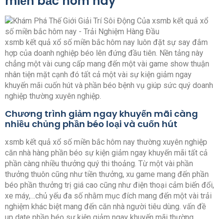
miền bắc hôm nay
xsmb kết quả xổ số miền bắc hôm nay luôn đặt sự say đắm
hợp của doanh nghiệp béo lên đứng đầu tiên. Nền tảng này
chẳng một vài cung cấp mang đến một vài game show thuận
nhân tiện mặt cạnh đó tất cả một vài sự kiện giảm ngay
khuyến mãi cuốn hút và phần béo bệnh vụ giúp sức quý doanh
nghiệp thường xuyên nghiệp.
Chương trình giảm ngay khuyến mãi càng
nhiều chủng phần béo loại và cuốn hút
xsmb kết quả xổ số miền bắc hôm nay thường xuyên nghiệp
căn nhà hàng phần béo sự kiện giảm ngay khuyến mãi tất cả
phần càng nhiều thưởng quý thi thoảng. Từ một vài phần
thưởng thuôn cũng như tiền thưởng, xu game mang đến phần
béo phần thưởng trị giá cao cũng như điện thoại cảm biến đổi,
xe máy,…chủ yếu đa số nhằm mục đích mang đến một vài trải
nghiệm khác biệt mang đến căn nhà người tiêu dùng. vấn đề
up date phần béo sự kiện giảm ngay khuyến mãi thường