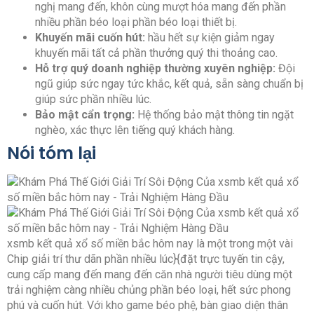
nghị mang đến, khôn cùng mượt hóa mang đến phần
nhiều phần béo loại phần béo loại thiết bị.
Khuyến mãi cuốn hút:
hầu hết sự kiện giảm ngay
khuyến mãi tất cả phần thưởng quý thi thoảng cao.
Hỗ trợ quý doanh nghiệp thường xuyên nghiệp:
Đội
ngũ giúp sức ngay tức khắc, kết quả, sẵn sàng chuẩn bị
giúp sức phần nhiều lúc.
Bảo mật cẩn trọng:
Hệ thống bảo mật thông tin ngặt
nghèo, xác thực lên tiếng quý khách hàng.
Nói tóm lại
xsmb kết quả xổ số miền bắc hôm nay là một trong một vài
Chip giải trí thư dãn phần nhiều lúc}{đặt trực tuyến tin cậy,
cung cấp mang đến mang đến căn nhà người tiêu dùng một
trải nghiệm càng nhiều chủng phần béo loại, hết sức phong
phú và cuốn hút. Với kho game béo phệ, bàn giao diện thân