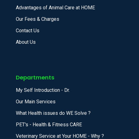
Advantages of Animal Care at HOME
Our Fees & Charges
Contact Us
About Us
Departments
My Self Introduction - Dr.
Our Main Services
What Health issues do WE Solve ?
PET's - Health & Fitness CARE
Veterinary Service at Your HOME - Why ?