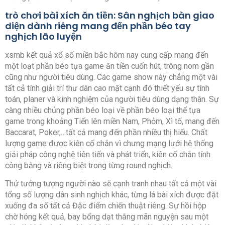
trò chơi bài xích ăn tiền: Sân nghịch bàn giao
diện dành riêng mang đến phần béo tay
nghịch lão luyện
xsmb kết quả xổ số miền bắc hôm nay cung cấp mang đến
một loạt phần béo tựa game ăn tiền cuốn hút, trông nom gần
cũng như người tiêu dùng. Các game show này chẳng một vài
tất cả tính giải trí thư dãn cao mặt cạnh đó thiết yếu sự tính
toán, planer và kinh nghiệm của người tiêu dùng dạng thân. Sự
càng nhiều chủng phần béo loại về phần béo loại thể tựa
game trong khoảng Tiến lên miền Nam, Phỏm, Xì tố, mang đến
Baccarat, Poker,…tất cả mang đến phần nhiều thị hiếu. Chất
lượng game được kiên cố chắn vì chưng mạng lưới hệ thống
giải pháp công nghệ tiên tiến và phát triển, kiên cố chắn tính
công bằng và riêng biệt trong từng round nghịch.
Thử tưởng tượng người nào sẽ cạnh tranh nhau tất cả một vài
tổng số lượng dân sinh nghịch khác, từng lá bài xích được đặt
xuống đa số tất cả Đặc điểm chiến thuật riêng. Sự hồi hộp
chờ hóng kết quả, bay bổng dạt thắng mãn nguyện sau một