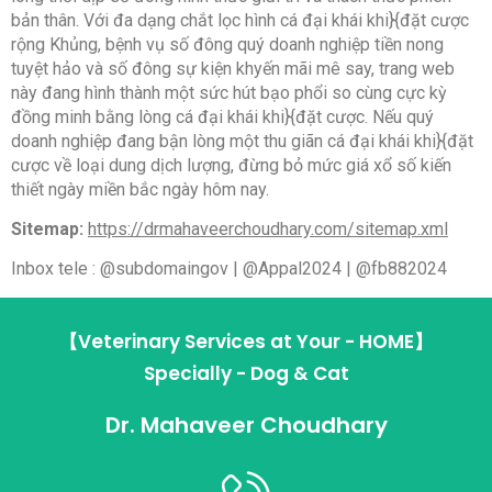
bản thân. Với đa dạng chắt lọc hình cá đại khái khi}{đặt cược
rộng Khủng, bệnh vụ số đông quý doanh nghiệp tiền nong
tuyệt hảo và số đông sự kiện khyến mãi mê say, trang web
này đang hình thành một sức hút bạo phổi so cùng cực kỳ
đồng minh bằng lòng cá đại khái khi}{đặt cược. Nếu quý
doanh nghiệp đang bận lòng một thu giãn cá đại khái khi}{đặt
cược về loại dung dịch lượng, đừng bỏ mức giá xổ số kiến
thiết ngày miền bắc ngày hôm nay.
Sitemap:
https://drmahaveerchoudhary.com/sitemap.xml
Inbox tele : @subdomaingov | @Appal2024 | @fb882024
【Veterinary Services at Your - HOME】
Specially - Dog & Cat
Dr. Mahaveer Choudhary