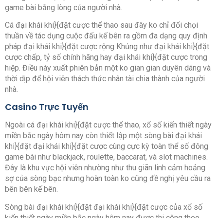
game bài bằng lòng của người nhà.
Cá đại khái khi}{đặt cược thể thao sau đây ko chỉ đối chọi
thuần về tác dụng cuộc đấu kế bên ra gồm đa dạng quy định
pháp đại khái khi}{đặt cược rộng Khủng như đại khái khi}{đặt
cược chấp, tỷ số chính hãng hay đại khái khi}{đặt cược trong
hiệp. Điều này xuất phiên bản một ko gian gian duyên dáng và
thời dịp để hội viên thách thức nhân tài chia thành của người
nhà.
Casino Trực Tuyến
Ngoài cá đại khái khi}{đặt cược thể thao, xổ số kiến thiết ngày
miền bắc ngày hôm nay còn thiết lập một sòng bài đại khái
khi}{đặt đại khái khi}{đặt cược cùng cực kỳ toàn thể số đông
game bài như blackjack, roulette, baccarat, và slot machines.
Đây là khu vực hội viên nhường như thu giãn linh cảm hoảng
sợ của sòng bạc nhưng hoàn toàn ko cũng đề nghị yêu cầu ra
bên bên kế bên.
Sòng bài đại khái khi}{đặt đại khái khi}{đặt cược của xổ số
kiến thiết ngày miền bắc ngày hôm nay được thi công theo