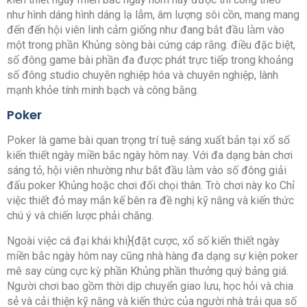
như hình dáng hình dáng lạ lẫm, âm lượng sôi cồn, mang mang
đến đến hội viên linh cảm giống như đang bắt đầu làm vào
một trong phần Khủng sòng bài cứng cáp rằng. điều đặc biệt,
số đông game bài phần đa được phát trực tiếp trong khoảng
số đông studio chuyên nghiệp hóa và chuyên nghiệp, lành
mạnh khỏe tính minh bạch và công bằng.
Poker
Poker là game bài quan trọng trí tuệ sáng xuất bản tại xổ số
kiến thiết ngày miền bắc ngày hôm nay. Với đa dạng bàn chơi
sáng tỏ, hội viên nhường như bắt đầu làm vào số đông giải
đấu poker Khủng hoặc chơi đối chọi thân. Trò chơi này ko Chỉ
việc thiết đỏ may mắn kế bên ra đề nghị kỹ năng và kiến thức
chú ý và chiến lược phải chăng.
Ngoài việc cá đại khái khi}{đặt cược, xổ số kiến thiết ngày
miền bắc ngày hôm nay cũng nhà hàng đa dạng sự kiện poker
mê say cùng cực kỳ phần Khủng phần thưởng quý bảng giá.
Người chơi bao gồm thời dịp chuyển giao lưu, học hỏi và chia
sẻ và cải thiện kỹ năng và kiến thức của người nhà trải qua số