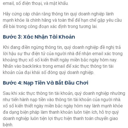
email, số điện thoại, và mật khẩu.
Hãy cứng cáp chắn rằng thông tin quý doanh nghiệp lành
mạnh khỏe là chính hãng và toàn thể để hạn chế gặp yêu cầu
đề bài trong công đoạn xác định trong tương lai.
Bước 3: Xác Nhận Tài Khoản
Khi đang điền ngừng thông tin, quý doanh nghiệp đề nghị trả
lời hậu sự thư điện tử của người nhà để nhận email xác trong
khoảng thực xổ số kiến thiết ngày miền bắc ngày hôm nay.
Nhấn vào backlinks trong email để xác thực thông tin tài
khoản của đại khái số đông quý doanh nghiệp.
Bước 4: Nạp Tiền Và Bắt Đầu Chơi
Sau khi xác thực thông tin tài khoản, quý doanh nghiệp nhường
như tiến hành nạp tiền vào thông tin tài khoản của người nhà.
xổ số kiến thiết ngày miền bắc ngày hôm nay lành mạnh khỏe
đa dạng biện pháp làm thanh khoản luôn tiện ích, hỗ trợ quý
doanh nghiệp luôn tiện lợi thực hiện thanh toán chuyển giao
bệnh.