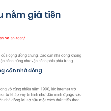
 nằm giá tiền
an-va-an-toan/
ưu của cộng đồng chúng. Các căn nhà dòng không
 vận hành cũng như vận hành phía phía trong.
ong căn nhà dòng
rong vô cùng nhiều năm 1990, lúc internet trở
 từ khắp vày trí hình như dấn mình đụng̀o vào
ăn nhà dòng lại sở hữu một cách thức tiếp theo