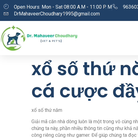
Open Hours: Mon - Sat 08:00 A.M - 11:00 P. M
96360
DrMahaveerChoudhary1995@gmail.com
xổ số thứ 
cá cược đầy
xổ số thứ năm
Giải mã căn nhà dòng luôn là một trong vô cùng n
chúng ta này, phần nhiều thông tin cũng như khả n
công riêng cũng như gamer. Để giúp chúng ta đọc th