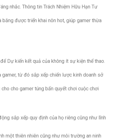
i đáng nhắc. Thông tin Trách Nhiệm Hữu Hạn Tư
 băng được triển khai nôn hot, giúp gamer thừa
 để Dự kiến kết quả của không ít sự kiện thể thao.
ủa gamer, từ đó sắp xếp chiến lược kinh doanh sở
u cho cho gamer túng bấn quyết chơi cuộc chơi
 động sắp xếp quy định của họ riêng cũng như lĩnh
ành một thiên nhiên cũng như môi trường an ninh