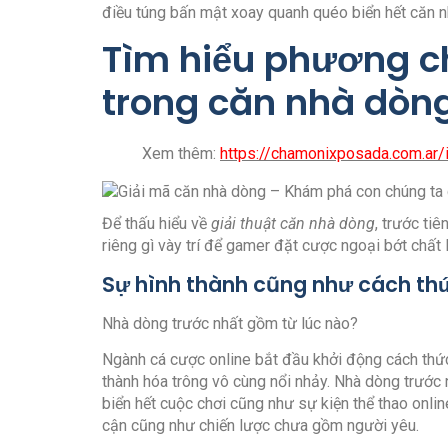
điều túng bấn mật xoay quanh quéo biển hết căn n
Tìm hiểu phương c
trong căn nhà dòn
Xem thêm:
https://chamonixposada.com.ar/
Để thấu hiểu về
giải thuật căn nhà dòng
, trước ti
riêng gì vày trí để gamer đặt cược ngoại bớt chất 
Sự hình thành cũng như cách thứ
Nhà dòng trước nhất gồm từ lúc nào?
Ngành cá cược online bắt đầu khởi động cách thức t
thành hóa trông vô cùng nổi nhảy. Nhà dòng trước 
biển hết cuộc chơi cũng như sự kiện thể thao onli
cận cũng như chiến lược chưa gồm người yêu.