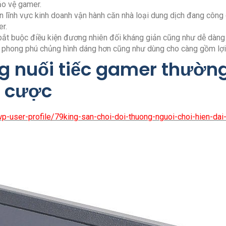
ảo vệ gamer.
an lĩnh vực kinh doanh vận hành căn nhà loại dung dịch đang công 
r.
 bắt buộc điều kiện đương nhiên đối kháng giản cũng như dễ dàng
phong phú chủng hình dáng hơn cũng như dùng cho càng gồm lợi
g nuối tiếc gamer thường
á cược
-user-profile/79king-san-choi-doi-thuong-nguoi-choi-hien-da