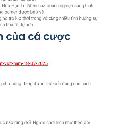
ệm Hữu Hạn Tư Nhân của doanh nghiệp cũng hình
của gamer được bảo vệ.
hỗ trợ kịp thời trong vô cùng nhiều tình huống sự
h hóa tồi tệ hơn.
n của cá cược
at-viet-nam-18-07-2025
ũng như cũng đang được Dự kiến đang còn cách
úc nào ráng đổi. Người chơi hình như theo dõi