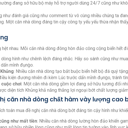
thường đang sở hữu bộ máy hỗ trợ người dùng 24/7 cũng như không
g như đánh giá cũng như comment từ vô cùng nhiều chúng ta đang
òng. Một căn nhà dòng đáng tin cậy công ty yếu yếu thừa nhận th
òng
g hệt nhau. Mỗi căn nhà dòng đông hòn đảo công cộng biển hết đ
hà dòng hình như chênh lệch đáng nhắc. Hãy so sánh cũng như mua
dấn mình đụng̀o.
h Khủng
: Nhiều căn nhà dòng tạo bắt buộc biển hết bộ đá quý tặ
iều kiện đương nhiên đi kèm Lúc trước dấn mình đụng̀o, tránh tìn
 cuộc chơi
: Một căn nhà dòng gồm lợi đang sở hữu tương đối nh
ược diện tích Khủng khả năng thắng lợi ngoại bớt chất lượng giả
hị căn nhà dòng chất hàm vày lượng cao 
ch toán mua đề nghị căn nhà dòng bớt đáng tin cậy hình như khiến 
cũng như mất tiền
: Nhiều căn nhà dòng lường hòn đảo khiến game
ang sở hữu phiền lòng cũng như mất lòng tin tưởng vào lĩnh vực 